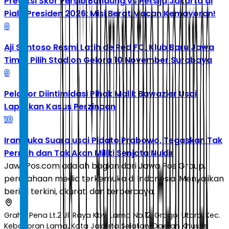
Prediksi Skor Persib Bandung vs Persija Jakarta di
Piala Presiden 2026: Misi Berat Macan Kemayoran!
8
Aji Santoso Resmi Latih de Red FC, Klub Baru Jawa
Timur Pilih Stadion Gelora 10 November Surabaya
9
Pelapor Diintimidasi Pihak Malik Bawazier Usai
Laporkan Kasus Perzinaan
10
Iran Buka Suara usai Pidato Prabowo, Tegaskan Tak
Pernah dan Tak Akan Miliki Senjata Nuklir
JawaPos.com adalah bagian dari Jawa Pos Group,
perusahaan media terkemuka di Indonesia. Menyajikan
berita terkini, akurat, dan terpercaya.
Graha Pena Lt.2 Jl. Raya Kby. Lama No.12, Grogol Utara, Kec.
Kebayoran Lama, Kota Jakarta Selatan, Daerah Khusus