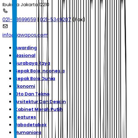
Ibukota Jakarta 12210
021-53699659
|
021-5349207
(Fax)
info@jawapos.com
Awarding
Nasional
Surabaya Raya
Sepak Bola Indonesia
Sepak Bola Dunia
Ekonomi
Oto Dan Tekno
Arsitektur Dan Desain
Kabinet Merah Putih
Features
Jabodetabek
Humaniora