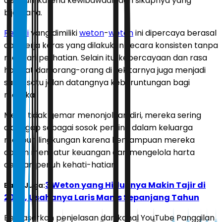
disegani karena kewibawaan dan sikapnya yang
bijaksana.
Rezeki
yang dimiliki
weton
-
weton
ini dipercaya berasal
dari kerja keras yang dilakukan secara konsisten tanpa
mencari perhatian. Selain itu, kepercayaan dan rasa
hormat dari orang-orang di sekitarnya juga menjadi
salah satu jalan datangnya keberuntungan bagi
mereka.
Meski tidak gemar menonjolkan diri, mereka sering
dianggap sebagai sosok penting dalam keluarga
maupun lingkungan karena kemampuan mereka
dalam mengatur keuangan dan mengelola harta
dengan penuh kehati-hatian.
3 Weton yang Hidupnya Makin Tajir di
Baca Juga:
2026, Usahanya Laris Manis Sepanjang Tahun
Berdasarkan penjelasan dari kanal YouTube Panggilan