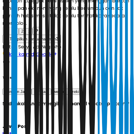
kategori "tunggak semi", istilah yang menggambarkan
kehidupan ekonomi yang selalu bertumbuh dan tak
pernah habis meski tidak selalu terlihat kaya secara
mencolok.
1
2
3
3
Tampilkan semua halaman
Editor:
Setyo Adi Nugroho
Ikuti kami di Google
Tags
Primbon Jawa
pendiam
weton
rezeki
Sudahkah Anda mengikuti channel whatsapp kami?
Jawa Pos
Ikuti