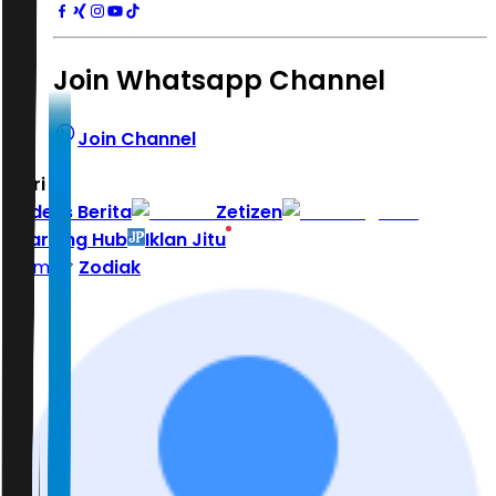
Join Whatsapp Channel
Join Channel
Hari ini
|
Indeks Berita
Zetizen
Learning Hub
Iklan Jitu
Home
Zodiak