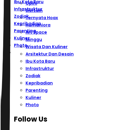
Ibu Kota Baru
Opini
Infrastruktur
Sisi Lain
Zodiak
Ternyata Hoax
Kepribadian
Humaniora
Parenting
Art Space
Kuliner
Minggu
Photo
Wisata Dan Kuliner
Arsitektur Dan Desain
Ibu Kota Baru
Infrastruktur
Zodiak
Kepribadian
Parenting
Kuliner
Photo
Follow Us