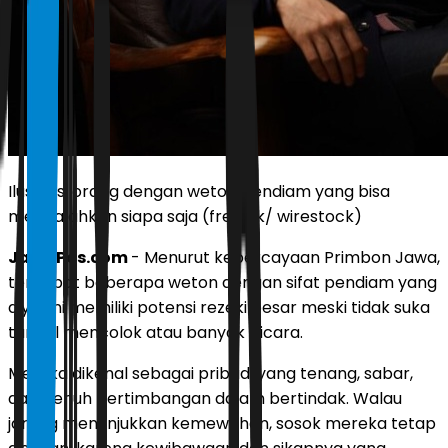
Ilustrasi orang dengan weton pendiam yang bisa
mengalahkan siapa saja (freepik/ wirestock)
JawaPos.com
- Menurut kepercayaan Primbon Jawa,
terdapat beberapa weton dengan sifat pendiam yang
diyakini memiliki potensi rezeki besar meski tidak suka
tampil mencolok atau banyak bicara.
Mereka dikenal sebagai pribadi yang tenang, sabar,
dan penuh pertimbangan dalam bertindak. Walau
jarang menunjukkan kemewahan, sosok mereka tetap