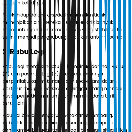
cobaan kehidupan.
Meski hidup dalam kesederhanaan dan tidak
menonjolkan diri, mereka justru menarik banyak
keberuntungan dan kemakmuran yang stabil, serta
sering menjadi penghubung kebaikan antar sesama.
2. Rabu Legi
Rabu Legi memiliki neptu 12, kombinasi dari hari Rabu
(7) dan pasaran Legi (5). Mereka umumnya
berperilaku kalem, tenang, dan sederhana dalam
bertutur maupun bersikap, sehingga jarang menjadi
pusat perhatian namun justru memiliki daya tarik
tersendiri.
Hidup di bawah pengaruh watak aras kembang,
pribadi kelahiran ini mudah disenangi, mempesona,
dan mampu beradaptasi dengan berbagai situasi dan