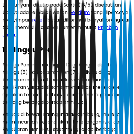
Leluhur yang dikutip pada Sabtu (16/5), disebutkan
bahwa ada sembilan weton
pendiam
yang dipercaya
menyimpan
rezeki
besar, dihormati banyak orang, dan
tidak memiliki sifat suka pamer menurut
Primbon
Jawa
.
1. Minggu Pon
Minggu Pon memiliki neptu 12, gabungan dari hari
Minggu (5) dan pasaran Pon (7). Individu dengan
kelahiran ini dikenal memiliki wawasan luas dan
pemikiran yang bijaksana, menjadikan mereka sering
dijadikan tempat bertanya dan meminta pendapat
tentang berbagai persoalan hidup.
Berada di bawah naungan aras kembang, mereka
memancarkan pesona alami, ketenangan jiwa, dan
kesabaran luar biasa saat menghadapi berbagai