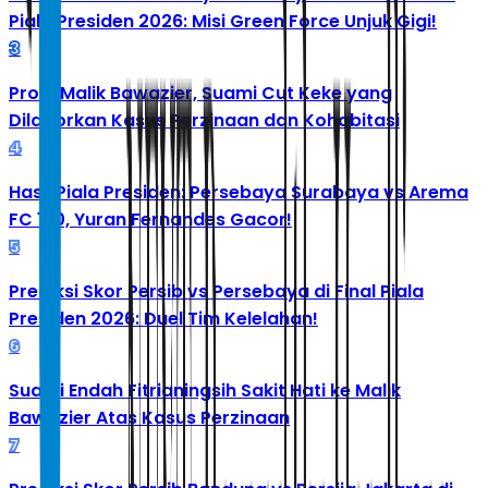
Piala Presiden 2026: Misi Green Force Unjuk Gigi!
3
Profil Malik Bawazier, Suami Cut Keke yang
Dilaporkan Kasus Perzinaan dan Kohabitasi
4
Hasil Piala Presiden: Persebaya Surabaya vs Arema
FC 1-0, Yuran Fernandes Gacor!
5
Prediksi Skor Persib vs Persebaya di Final Piala
Presiden 2026: Duel Tim Kelelahan!
6
Suami Endah Fitrianingsih Sakit Hati ke Malik
Bawazier Atas Kasus Perzinaan
7