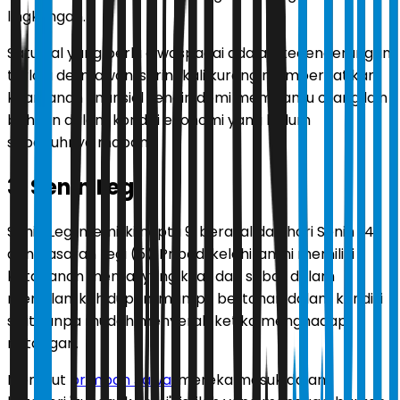
lingkungan.
Satu hal yang perlu diwaspadai adalah kecenderungan
terlalu dermawan, seringkali kurang memperhatikan
keamanan finansial sendiri demi membantu orang lain
bahkan dalam kondisi ekonomi yang belum
sepenuhnya mapan.
3. Senin Legi
Senin Legi memiliki neptu 9, berasal dari hari Senin (4)
dan pasaran Legi (5). Pribadi kelahiran ini memiliki
ketahanan mental yang kuat dan sabar dalam
menjalani kehidupan, mampu bertahan dalam kondisi
sulit tanpa mudah menyerah ketika menghadapi
rintangan.
Menurut
primbon Jawa
, mereka masuk dalam