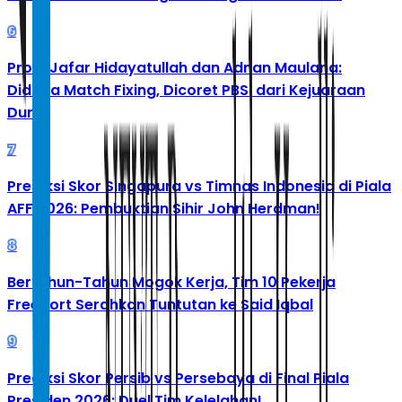
6
Profil Jafar Hidayatullah dan Adnan Maulana:
Diduga Match Fixing, Dicoret PBSI dari Kejuaraan
Dunia
7
Prediksi Skor Singapura vs Timnas Indonesia di Piala
AFF 2026: Pembuktian Sihir John Herdman!
8
Bertahun-Tahun Mogok Kerja, Tim 10 Pekerja
Freeport Serahkan Tuntutan ke Said Iqbal
9
Prediksi Skor Persib vs Persebaya di Final Piala
Presiden 2026: Duel Tim Kelelahan!