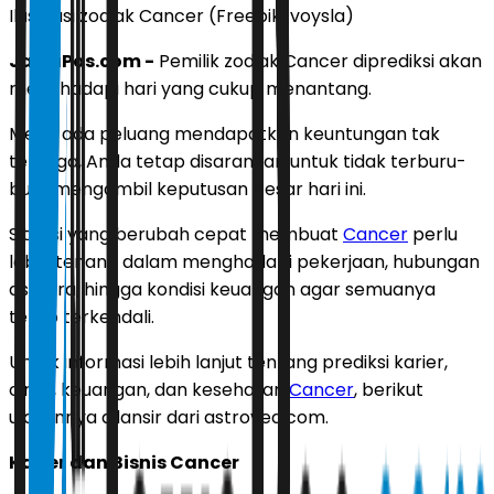
Ilustrasi zodiak Cancer (Freepik/voysla)
JawaPos.com -
Pemilik zodiak Cancer diprediksi akan
menghadapi hari yang cukup menantang.
Meski ada peluang mendapatkan keuntungan tak
terduga, Anda tetap disarankan untuk tidak terburu-
buru mengambil keputusan besar hari ini.
Situasi yang berubah cepat membuat
Cancer
perlu
lebih tenang dalam menghadapi pekerjaan, hubungan
asmara, hingga kondisi keuangan agar semuanya
tetap terkendali.
Untuk informasi lebih lanjut tentang prediksi karier,
cinta, keuangan, dan kesehatan
Cancer
, berikut
ulasannya dilansir dari astroved.com.
Karier dan Bisnis Cancer