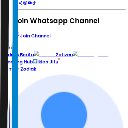
Join Whatsapp Channel
Join Channel
Hari ini
|
Indeks Berita
Zetizen
Learning Hub
Iklan Jitu
Home
Zodiak