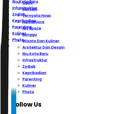
Ibu Kota Baru
Opini
Infrastruktur
Sisi Lain
Zodiak
Ternyata Hoax
Kepribadian
Humaniora
Parenting
Art Space
Kuliner
Minggu
Photo
Wisata Dan Kuliner
Arsitektur Dan Desain
Ibu Kota Baru
Infrastruktur
Zodiak
Kepribadian
Parenting
Kuliner
Photo
Follow Us