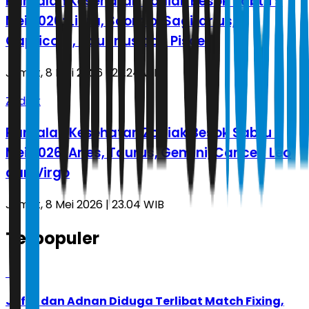
Ramalan Kesehatan Zodiak Besok Sabtu 9
Mei 2026: Libra, Scorpio, Sagitarius,
Capricorn, Aquarius dan Pisces
Jumat, 8 Mei 2026 | 23.24 WIB
Zodiak
Ramalan Kesehatan Zodiak Besok Sabtu 9
Mei 2026: Aries, Taurus, Gemini, Cancer, Leo
dan Virgo
Jumat, 8 Mei 2026 | 23.04 WIB
Terpopuler
1
Jafar dan Adnan Diduga Terlibat Match Fixing,