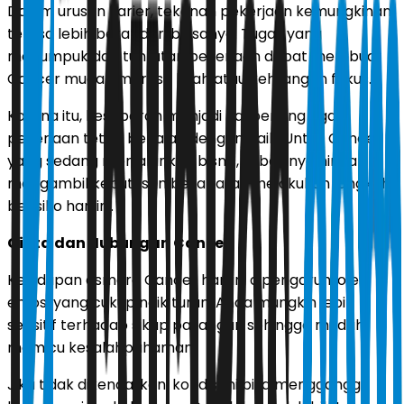
Dalam urusan karier, tekanan pekerjaan kemungkinan
terasa lebih berat dari biasanya. Tugas yang
menumpuk dan tuntutan pekerjaan dapat membuat
Cancer mudah merasa lelah atau kehilangan fokus.
Karena itu, kesabaran menjadi hal penting agar
pekerjaan tetap berjalan dengan baik. Untuk Cancer
yang sedang menjalankan bisnis, sebaiknya hindari
mengambil keputusan besar atau melakukan langkah
berisiko hari ini.
Cinta dan Hubungan Cancer
Kehidupan asmara Cancer hari ini dipengaruhi oleh
emosi yang cukup naik turun. Anda mungkin lebih
sensitif terhadap sikap pasangan sehingga mudah
memicu kesalahpahaman.
Jika tidak dikendalikan, kondisi ini bisa mengganggu