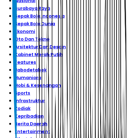
Nasional
Surabaya Raya
Sepak Bola Indonesia
Sepak Bola Dunia
Ekonomi
Oto Dan Tekno
Arsitektur Dan Desain
Kabinet Merah Putih
Features
Jabodetabek
Humaniora
Hobi & Kesenangan
Sports
Infrastruktur
Zodiak
Kepribadian
Berita Daerah
Entertainment