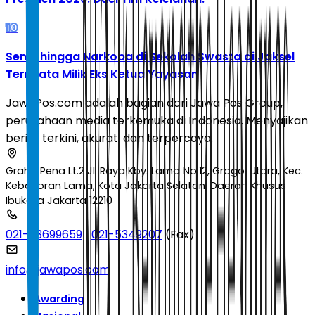
10
Senpi hingga Narkoba di Sekolah Swasta di Jaksel
Ternyata Milik Eks Ketua Yayasan
JawaPos.com adalah bagian dari Jawa Pos Group,
perusahaan media terkemuka di Indonesia. Menyajikan
berita terkini, akurat, dan terpercaya.
Graha Pena Lt.2 Jl. Raya Kby. Lama No.12, Grogol Utara, Kec.
Kebayoran Lama, Kota Jakarta Selatan, Daerah Khusus
Ibukota Jakarta 12210
021-53699659
|
021-5349207
(Fax)
info@jawapos.com
Awarding