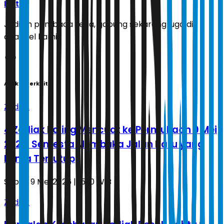
Ikuti
Jadilah pembaca setia, gabung sekarang juga di
channel kami!
Artikel Terkait
Zodiak
4 Zodiak Paling Mencuat ke Permukaan 9 Mei
2026, Semesta Membuka Jalan Baru yang
Lama Tertutup
Sabtu, 9 Mei 2026 | 15.10 WIB
Zodiak