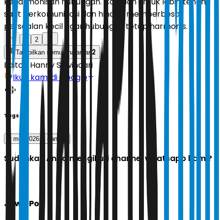
keharmonisan hubungan. Cobalah untuk lebih tenang
saat berkomunikasi dan hindari memperbesar
persoalan kecil agar hubungan tetap harmonis.
1
2
2
Tampilkan semua halaman
Editor:
Hanny Suwindari
Ikuti kami di Google
Tags
9 mei 2026
cancer
Sudahkah Anda mengikuti channel whatsapp kami?
Jawa Pos