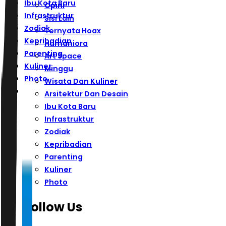
Ibu Kota Baru
Opini
Infrastruktur
Sisi Lain
Zodiak
Ternyata Hoax
Kepribadian
Humaniora
Parenting
Art Space
Kuliner
Minggu
Photo
Wisata Dan Kuliner
Arsitektur Dan Desain
Ibu Kota Baru
Infrastruktur
Zodiak
Kepribadian
Parenting
Kuliner
Photo
Follow Us