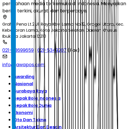
perusahaan media terkemuka di Indonesia. Menyajikan
berita terkini, akurat, dan terpercaya.
Graha Pena Lt.2 Jl. Raya Kby. Lama No.12, Grogol Utara, Kec.
Kebayoran Lama, Kota Jakarta Selatan, Daerah Khusus
Ibukota Jakarta 12210
021-53699659
|
021-5349207
(Fax)
info@jawapos.com
Awarding
Nasional
Surabaya Raya
Sepak Bola Indonesia
Sepak Bola Dunia
Ekonomi
Oto Dan Tekno
Arsitektur Dan Desain