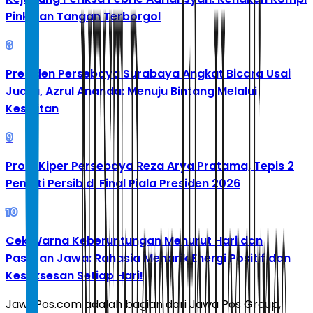
Pink dan Tangan Terborgol
8
Presiden Persebaya Surabaya Angkat Bicara Usai
Juara, Azrul Ananda: Menuju Bintang Melalui
Kesulitan
9
Profil Kiper Persebaya Reza Arya Pratama, Tepis 2
Penalti Persib di Final Piala Presiden 2026
10
Cek Warna Keberuntungan Menurut Hari dan
Pasaran Jawa: Rahasia Menarik Energi Positif dan
Kesuksesan Setiap Hari!
JawaPos.com adalah bagian dari Jawa Pos Group,