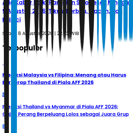
Ada Kabar Baik! Ramalan Shio Besok Minggu
9 Agustus 2026: Tikus, Kerbau, Macan, dan
Kelinci
Sabtu, 8 Agustus 2026 | 22.52 WIB
Terpopuler
1
Prediksi Malaysia vs Filipina: Menang atau Harus
Berharap Thailand di Piala AFF 2026
2
Prediksi Thailand vs Myanmar di Piala AFF 2026:
Gajah Perang Berpeluang Lolos sebagai Juara Grup
3