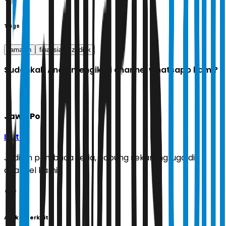
Tags
ramalan
finansial
zodiak
Sudahkah Anda mengikuti channel whatsapp kami?
Jawa Pos
Ikuti
Jadilah pembaca setia, gabung sekarang juga di
channel kami!
Artikel Terkait