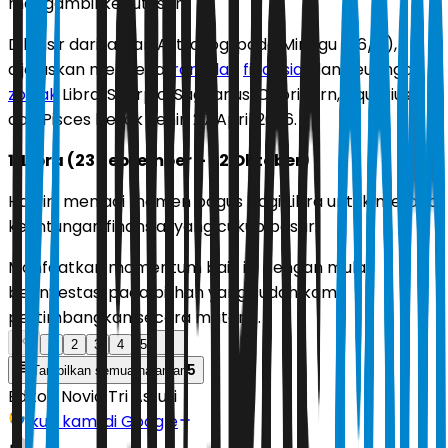
mengambil keputusan.
Dilansir dari laman Astroyogi pada Minggu (26/4),
dijelaskan mengenai
ramalan
finansial
dan keuangan
zodiak
Libra, Scorpio, Sagitarius, Capricorn, Aquarius
dan Pisces besok
Senin 27 April 2026.
1. Libra (23 September – 22 Oktober)
Hari ini menjadi momen bagus bagi Libra untuk meraup
keuntungan finansial yang cukup besar.
Manfaatkan momentum baik ini dengan mulai
berinvestasi pada pilihan yang sudah kamu
pertimbangkan secara matang.
1
2
3
4
5
5
Tampilkan semua halaman
Editor:
Novia Tri Astuti
Ikuti kami di Google