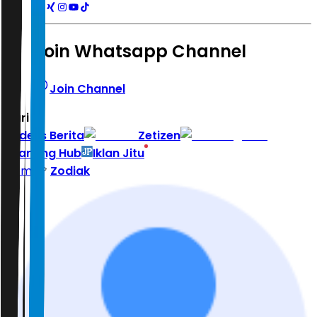
Join Whatsapp Channel
Join Channel
Hari ini
|
Indeks Berita
Zetizen
Learning Hub
Iklan Jitu
Home
Zodiak