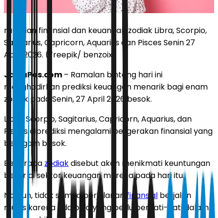
ramalan finansial dan keuangan zodiak Libra, Scorpio,
Sagitarius, Capricorn, Aquarius dan Pisces Senin 27
April 2026. (Freepik/ benzoix)
JawaPos.com
– Ramalan bintang hari ini
menghadirkan prediksi keuangan menarik bagi enam
zodiak pada Senin, 27 April 2026 besok.
Libra, Scorpio, Sagitarius, Capricorn, Aquarius, dan
Pisces diprediksi mengalami pergerakan finansial yang
beragam besok.
Beberapa
zodiak
disebut akan menikmati keuntungan
besar di sektor keuangan mereka pada hari itu.
Namun, tidak semua perjalanan
finansial
berjalan
mulus karena ada pula yang perlu berhati-hati dalam