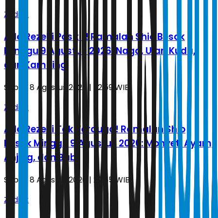
Zodiak
Ada Rezeki Positif! Ramalan Shio Besok
Minggu 9 Agustus 2026: Naga, Ular, Kuda,
dan Kambing
Sabtu, 8 Agustus 2026 | 22.59 WIB
Zodiak
Ada Rezeki Tak Terduga! Ramalan Shio
Besok Minggu 9 Agustus 2026: Monyet, Ayam,
Anjing, dan Babi
Sabtu, 8 Agustus 2026 | 22.55 WIB
Zodiak