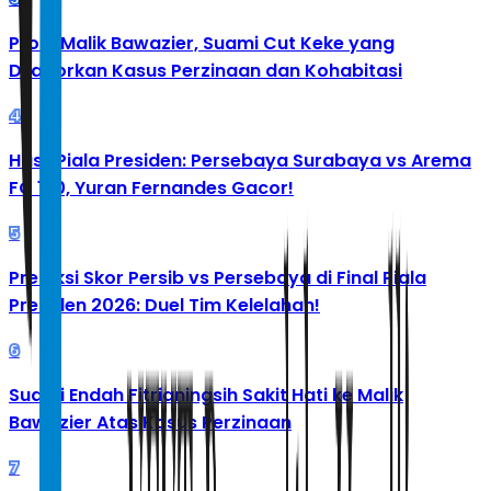
Profil Malik Bawazier, Suami Cut Keke yang
Dilaporkan Kasus Perzinaan dan Kohabitasi
4
Hasil Piala Presiden: Persebaya Surabaya vs Arema
FC 1-0, Yuran Fernandes Gacor!
5
Prediksi Skor Persib vs Persebaya di Final Piala
Presiden 2026: Duel Tim Kelelahan!
6
Suami Endah Fitrianingsih Sakit Hati ke Malik
Bawazier Atas Kasus Perzinaan
7