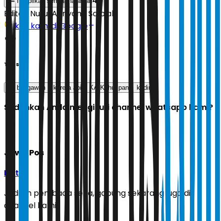
4
Tampilkan semua halaman
Editor:
Nurul Adriyana Salbiah
Ikuti kami di Google
Tags
ka bengawan
kereta api
KA Kahuripan
kediri
Sudahkah Anda mengikuti channel whatsapp kami?
Jawa Pos
Ikuti
Jadilah pembaca setia, gabung sekarang juga di
channel kami!