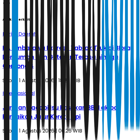
Artikel Terkait
Berita Daerah
KA Ambarawa Express Tabrak Truk di Blora,
Dentuman dan Getaran Terasa hingga
Gerbong 4
Sabtu, 1 Agustus 2026 | 18.22 WIB
Internasional
Jerman Hadapi Isu Pasokan BBM akibat
Perbaikan Jalur Kereta Api
Sabtu, 1 Agustus 2026 | 06.26 WIB