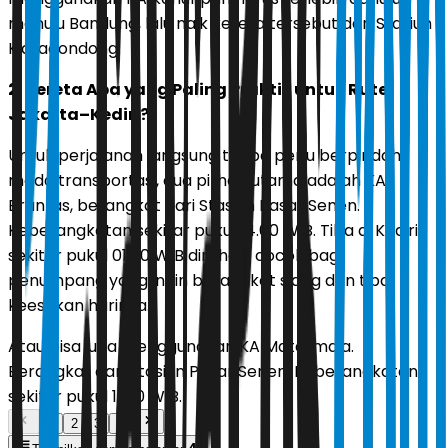
menuju Bandung, lalu naik kereta tersebut dari Stasiun
Kiaracondong.
2. Kereta Apa yang Paling Praktis untuk Rute
Jakarta–Kediri?
Untuk perjalanan langsung tanpa perlu berpindah
moda transportasi, dua pilihan utama adalah KA
Brantas, berangkat dari Stasiun Pasar Senen.
Keberangkatan sekitar pukul 14.00 WIB. Tiba di Kediri
sekitar pukul 01.00 WIB dini hari, cocok bagi
penumpang yang ingin berangkat siang dan tiba
keesokan harinya.
Atau bisa juga menggunakan KA Matarmaja.
Berangkat dari Stasiun Pasar Senen. Keberangkatan
sekitar pukul 11.00 WIB.
1
2
3
4