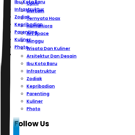
Ibu Kota Baru
Opini
Infrastruktur
Sisi Lain
Zodiak
Ternyata Hoax
Kepribadian
Humaniora
Parenting
Art Space
Kuliner
Minggu
Photo
Wisata Dan Kuliner
Arsitektur Dan Desain
Ibu Kota Baru
Infrastruktur
Zodiak
Kepribadian
Parenting
Kuliner
Photo
Follow Us