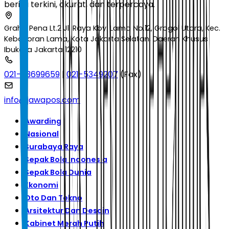
berita terkini, akurat, dan terpercaya.
Graha Pena Lt.2 Jl. Raya Kby. Lama No.12, Grogol Utara, Kec.
Kebayoran Lama, Kota Jakarta Selatan, Daerah Khusus
Ibukota Jakarta 12210
021-53699659
|
021-5349207
(Fax)
info@jawapos.com
Awarding
Nasional
Surabaya Raya
Sepak Bola Indonesia
Sepak Bola Dunia
Ekonomi
Oto Dan Tekno
Arsitektur Dan Desain
Kabinet Merah Putih