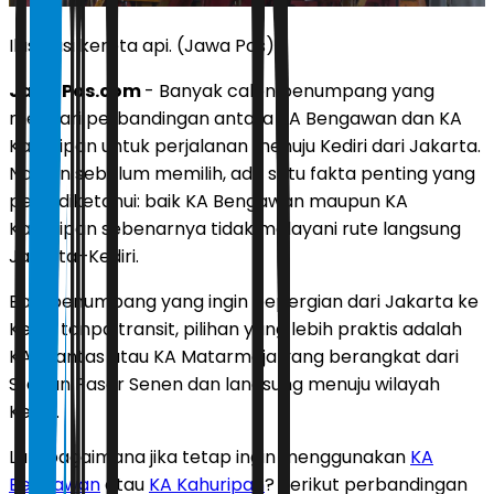
Ilustrasi kereta api. (Jawa Pos)
JawaPos.com
- Banyak calon penumpang yang
mencari perbandingan antara KA Bengawan dan KA
Kahuripan untuk perjalanan menuju Kediri dari Jakarta.
Namun sebelum memilih, ada satu fakta penting yang
perlu diketahui: baik KA Bengawan maupun KA
Kahuripan sebenarnya tidak melayani rute langsung
Jakarta–Kediri.
Bagi penumpang yang ingin bepergian dari Jakarta ke
Kediri tanpa transit, pilihan yang lebih praktis adalah
KA Brantas atau KA Matarmaja yang berangkat dari
Stasiun Pasar Senen dan langsung menuju wilayah
Kediri.
Lalu bagaimana jika tetap ingin menggunakan
KA
Bengawan
atau
KA Kahuripan
? Berikut perbandingan