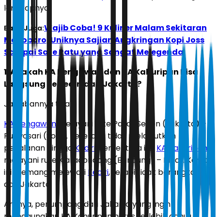
lengkapnya.
Wajib Coba! 9 Kuliner Malam Sekitaran
Baca Juga:
Malioboro, Uniknya Sajian Angkringan Kopi Joss
Sampai Sate Ratu yang Sangat Melegenda
1. Apakah KA Bengawan dan KA Kahuripan Bisa
Langsung ke Kediri dari Jakarta?
Jawabannya tidak.
KA Bengawan
melayani rute Pasar Senen (Jakarta) –
Purwosari (Solo). Kereta ini tidak melanjutkan
perjalanan hingga
Kediri
. Sementara itu,
KA Kahuripan
melayani rute Kiaracondong (Bandung) – Blitar. Kereta
ini memang melewati
Kediri
, tetapi tidak berangkat
dari Jakarta.
Artinya, penumpang dari Jakarta yang ingin
menggunakan KA Kahuripan harus terlebih dahulu