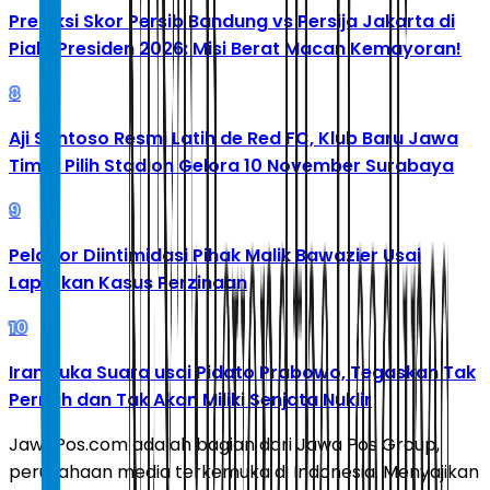
Prediksi Skor Persib Bandung vs Persija Jakarta di
Piala Presiden 2026: Misi Berat Macan Kemayoran!
8
Aji Santoso Resmi Latih de Red FC, Klub Baru Jawa
Timur Pilih Stadion Gelora 10 November Surabaya
9
Pelapor Diintimidasi Pihak Malik Bawazier Usai
Laporkan Kasus Perzinaan
10
Iran Buka Suara usai Pidato Prabowo, Tegaskan Tak
Pernah dan Tak Akan Miliki Senjata Nuklir
JawaPos.com adalah bagian dari Jawa Pos Group,
perusahaan media terkemuka di Indonesia. Menyajikan