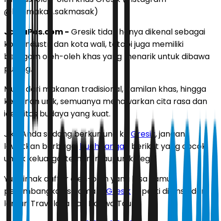
@kanmakan.sakmasak)
JawaPos.com
-
Gresik tidak hanya dikenal sebagai
kota industri dan kota wali, tetapi juga memiliki
beragam oleh-oleh khas yang menarik untuk dibawa
pulang.
Mulai dari makanan tradisional, camilan khas, hingga
kerajinan unik, semuanya menawarkan cita rasa dan
identitas budaya yang kuat.
Jika Anda sedang berkunjung ke
Gresik
, jangan
lewatkan berbagai
buah tangan
berikut yang cocok
untuk keluarga, teman, maupun kolega.
Yuk simak daftar oleh-oleh yang bisa kamu
pertimbangkan selama di
Gresik
seperti dilansir dari
laman Traveloka dan Nahwa Tour.