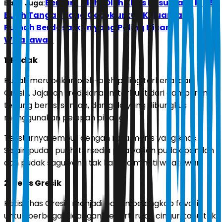
Berburu Oleh-Oleh Khas Pasuruan? Ini 15
Baca Juga:
Buah Tangan yang Cocok untuk Keluarga di
Rumah Berdasarkan yang Paling Dicari
Wisatawan
1. Pudak
Pudak merupakan oleh-oleh paling terkenal dari
Gresik. Jajanan tradisional ini terbuat dari campuran
tepung beras, santan, dan gula yang dibungkus
menggunakan pelepah pinang.
Teksturnya lembut dengan rasa manis yang khas.
Selain pudak putih, tersedia pula varian pudak pandan
dan pudak sagu yang tak kalah diminati wisatawan.
2. Petis Gresik
Petis khas Gresik menjadi bahan pelengkap favorit
untuk berbagai hidangan, seperti rujak cingur, tahu tek,