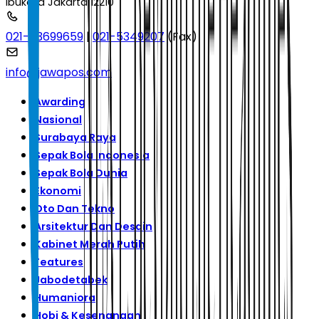
Ibukota Jakarta 12210
021-53699659
|
021-5349207
(Fax)
info@jawapos.com
Awarding
Nasional
Surabaya Raya
Sepak Bola Indonesia
Sepak Bola Dunia
Ekonomi
Oto Dan Tekno
Arsitektur Dan Desain
Kabinet Merah Putih
Features
Jabodetabek
Humaniora
Hobi & Kesenangan