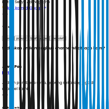
Editor:
Setyo Adi Nugroho
Ikuti kami di Google
Tags
gresik
populer
buah tangan
oleh oleh
Sudahkah Anda mengikuti channel whatsapp kami?
Jawa Pos
Ikuti
Jadilah pembaca setia, gabung sekarang juga di
channel kami!
Artikel Terkait