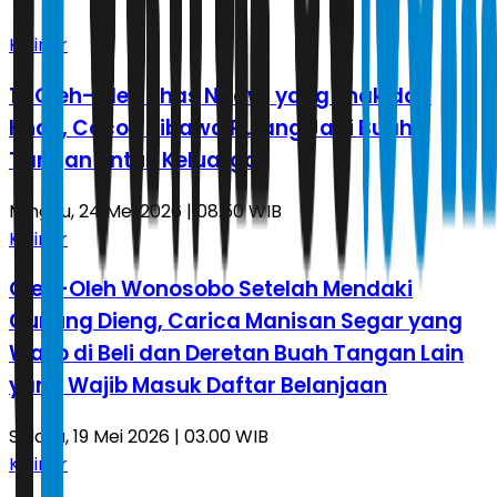
Kuliner
10 Oleh-Oleh Khas Ngawi yang Enak dan
Khas, Cocok Dibawa Pulang Jadi Buah
Tangan untuk Keluarga
Minggu, 24 Mei 2026 | 08.50 WIB
Kuliner
Oleh-Oleh Wonosobo Setelah Mendaki
Gunung Dieng, Carica Manisan Segar yang
Wajib di Beli dan Deretan Buah Tangan Lain
yang Wajib Masuk Daftar Belanjaan
Selasa, 19 Mei 2026 | 03.00 WIB
Kuliner