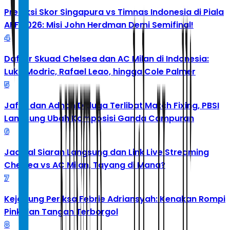
Prediksi Skor Singapura vs Timnas Indonesia di Piala
AFF 2026: Misi John Herdman Demi Semifinal!
4
Daftar Skuad Chelsea dan AC Milan di Indonesia:
Luka Modric, Rafael Leao, hingga Cole Palmer
5
Jafar dan Adnan Diduga Terlibat Match Fixing, PBSI
Langsung Ubah Komposisi Ganda Campuran
6
Jadwal Siaran Langsung dan Link Live Streaming
Chelsea vs AC Milan, Tayang di Mana?
7
Kejagung Periksa Febrie Adriansyah: Kenakan Rompi
Pink dan Tangan Terborgol
8