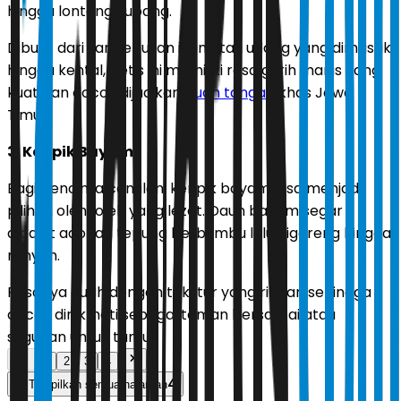
hingga lontong kupang.
Dibuat dari sari rebusan ikan atau udang yang dimasak
hingga kental, petis ini memiliki rasa gurih manis yang
kuat dan cocok dijadikan
buah tangan
khas Jawa
Timur.
3. Keripik Bayam
Bagi pencinta camilan, keripik bayam bisa menjadi
pilihan oleh-oleh yang lezat. Daun bayam segar
dibalut adonan tepung berbumbu lalu digoreng hingga
renyah.
Rasanya gurih dengan tekstur yang ringan sehingga
cocok dinikmati sebagai teman bersantai atau
suguhan untuk tamu.
1
2
3
4
4
Tampilkan semua halaman