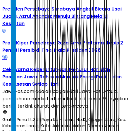
Presiden Persebaya Surabaya Angkat Bicara Usai
Juara, Azrul Ananda: Menuju Bintang Melalui
Kesulitan
9
Profil Kiper Persebaya Reza Arya Pratama, Tepis 2
Penalti Persib di Final Piala Presiden 2026
10
Cek Warna Keberuntungan Menurut Hari dan
Pasaran Jawa: Rahasia Menarik Energi Positif dan
Kesuksesan Setiap Hari!
JawaPos.com adalah bagian dari Jawa Pos Group,
perusahaan media terkemuka di Indonesia. Menyajikan
berita terkini, akurat, dan terpercaya.
Graha Pena Lt.2 Jl. Raya Kby. Lama No.12, Grogol Utara, Kec.
Kebayoran Lama, Kota Jakarta Selatan, Daerah Khusus