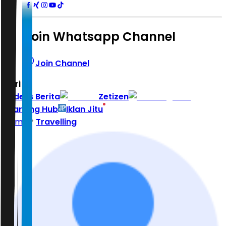
Join Whatsapp Channel
Join Channel
Hari ini
|
Indeks Berita
Zetizen
Learning Hub
Iklan Jitu
Home
Travelling