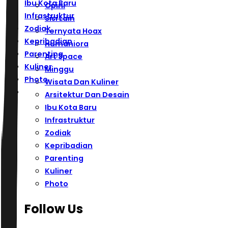
Ibu Kota Baru
Opini
Infrastruktur
Sisi Lain
Zodiak
Ternyata Hoax
Kepribadian
Humaniora
Parenting
Art Space
Kuliner
Minggu
Photo
Wisata Dan Kuliner
Arsitektur Dan Desain
Ibu Kota Baru
Infrastruktur
Zodiak
Kepribadian
Parenting
Kuliner
Photo
Follow Us