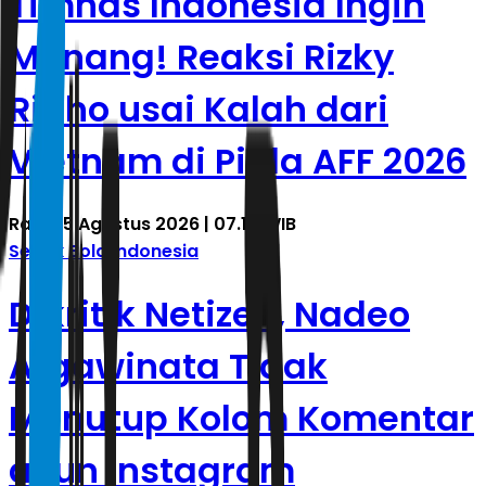
Timnas Indonesia Ingin
Menang! Reaksi Rizky
Ridho usai Kalah dari
Vietnam di Piala AFF 2026
Rabu, 5 Agustus 2026 | 07.10 WIB
Sepak Bola Indonesia
Dikritik Netizen, Nadeo
Argawinata Tidak
Menutup Kolom Komentar
akun Instagram