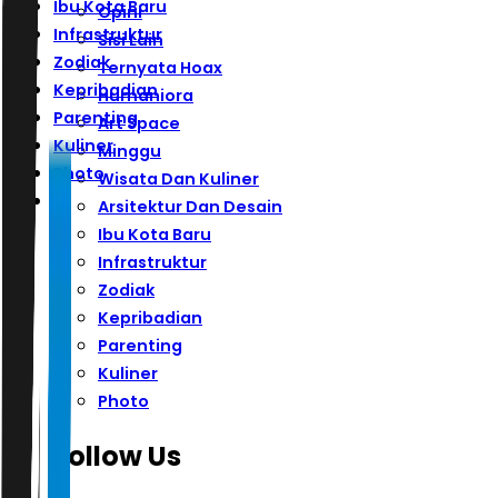
Ibu Kota Baru
Opini
Infrastruktur
Sisi Lain
Zodiak
Ternyata Hoax
Kepribadian
Humaniora
Parenting
Art Space
Kuliner
Minggu
Photo
Wisata Dan Kuliner
Arsitektur Dan Desain
Ibu Kota Baru
Infrastruktur
Zodiak
Kepribadian
Parenting
Kuliner
Photo
Follow Us