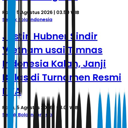
Rabu, 5 Agustus 2026 | 03.50 WIB
Sepak Bola Indonesia
Justin Hubner Sindir
Vietnam usai Timnas
Indonesia Kalah, Janji
Balas di Turnamen Resmi
FIFA
Rabu, 5 Agustus 2026 | 03.01 WIB
Sepak Bola Indonesia