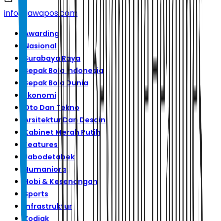
info@jawapos.com
Awarding
Nasional
Surabaya Raya
Sepak Bola Indonesia
Sepak Bola Dunia
Ekonomi
Oto Dan Tekno
Arsitektur Dan Desain
Kabinet Merah Putih
Features
Jabodetabek
Humaniora
Hobi & Kesenangan
Sports
Infrastruktur
Zodiak