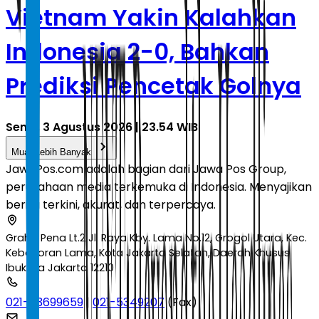
Vietnam Yakin Kalahkan
Indonesia 2-0, Bahkan
Prediksi Pencetak Golnya
Senin, 3 Agustus 2026 | 23.54 WIB
Muat Lebih Banyak
JawaPos.com adalah bagian dari Jawa Pos Group,
perusahaan media terkemuka di Indonesia. Menyajikan
berita terkini, akurat, dan terpercaya.
Graha Pena Lt.2 Jl. Raya Kby. Lama No.12, Grogol Utara, Kec.
Kebayoran Lama, Kota Jakarta Selatan, Daerah Khusus
Ibukota Jakarta 12210
021-53699659
|
021-5349207
(Fax)