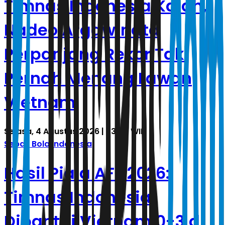
Timnas Indonesia Kalah,
Nadeo Argawinata
Perpanjang Rekor Tak
Pernah Menang Lawan
Vietnam
Selasa, 4 Agustus 2026 | 23.54 WIB
Sepak Bola Indonesia
Hasil Piala AFF 2026:
Timnas Indonesia
Dibantai Vietnam 0-3 di