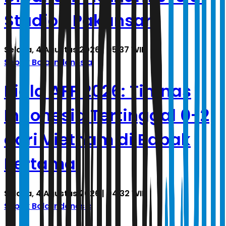
Stadion Pakansari
Selasa, 4 Agustus 2026 | 05.37 WIB
Sepak Bola Indonesia
Piala AFF 2026: Timnas
Indonesia Tertinggal 0-2
dari Vietnam di Babak
Pertama
Selasa, 4 Agustus 2026 | 04.32 WIB
Sepak Bola Indonesia