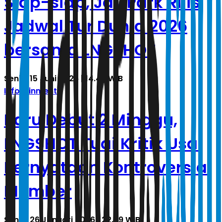
Siap-siap, Jay Park Rilis
Jadwal Tur Dunia 2026
bersama LNGSHOT
Senin, 15 Juni 2026 | 14.49 WIB
Infotainment
Baru Debut 2 Minggu,
LNGSHOT Tuai Kritik Usai
Pernyataan Kontroversial
Member
Senin, 26 Januari 2026 | 22.59 WIB