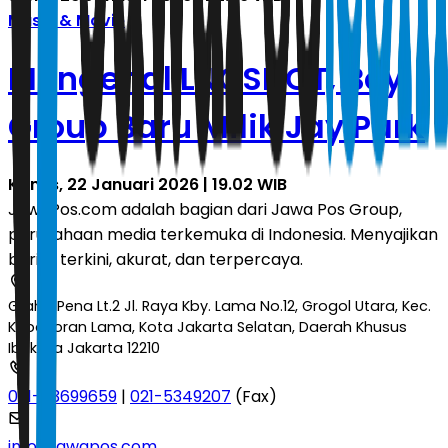
Music & Movie
Mengenal LNGSHOT, Boy
Group Baru Milik Jay Park
Kamis, 22 Januari 2026 | 19.02 WIB
JawaPos.com adalah bagian dari Jawa Pos Group,
perusahaan media terkemuka di Indonesia. Menyajikan
berita terkini, akurat, dan terpercaya.
Graha Pena Lt.2 Jl. Raya Kby. Lama No.12, Grogol Utara, Kec.
Kebayoran Lama, Kota Jakarta Selatan, Daerah Khusus
Ibukota Jakarta 12210
021-53699659
|
021-5349207
(Fax)
info@jawapos.com