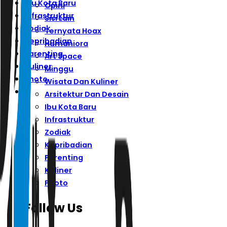
Ibu Kota Baru
Opini
Infrastruktur
Sisi Lain
Zodiak
Ternyata Hoax
Kepribadian
Humaniora
Parenting
Art Space
Kuliner
Minggu
Photo
Wisata Dan Kuliner
Arsitektur Dan Desain
Ibu Kota Baru
Infrastruktur
Zodiak
Kepribadian
Parenting
Kuliner
Photo
Follow Us