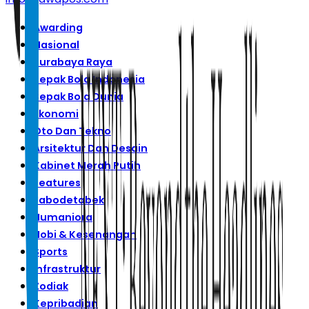
Awarding
Nasional
Surabaya Raya
Sepak Bola Indonesia
Sepak Bola Dunia
Ekonomi
Oto Dan Tekno
Arsitektur Dan Desain
Kabinet Merah Putih
Features
Jabodetabek
Humaniora
Hobi & Kesenangan
Sports
Infrastruktur
Zodiak
Kepribadian