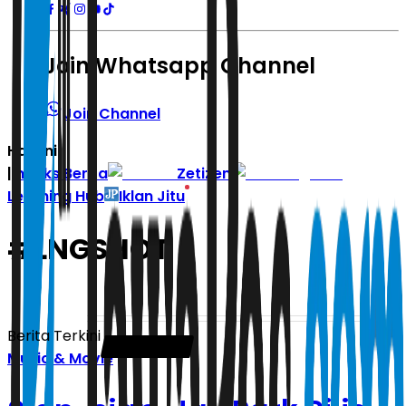
Join Whatsapp Channel
Join Channel
Hari ini
|
Indeks Berita
Zetizen
Learning Hub
Iklan Jitu
#
LNGSHOT
Berita Terkini
Music & Movie