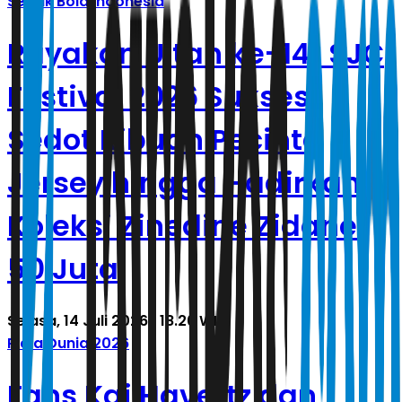
Sepak Bola Indonesia
Rayakan Ultah ke-14! SJC
Festival 2026 Sukses
Sedot Ribuan Pecinta
Jersey hingga Hadirkan
Koleksi Zinedine Zidane
50 Juta
Selasa, 14 Juli 2026 | 18.26 WIB
Piala Dunia 2026
Fans Kai Havertz dan