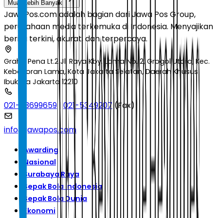
Muat Lebih Banyak
JawaPos.com adalah bagian dari Jawa Pos Group,
perusahaan media terkemuka di Indonesia. Menyajikan
berita terkini, akurat, dan terpercaya.
Graha Pena Lt.2 Jl. Raya Kby. Lama No.12, Grogol Utara, Kec.
Kebayoran Lama, Kota Jakarta Selatan, Daerah Khusus
Ibukota Jakarta 12210
021-53699659
|
021-5349207
(Fax)
info@jawapos.com
Awarding
Nasional
Surabaya Raya
Sepak Bola Indonesia
Sepak Bola Dunia
Ekonomi