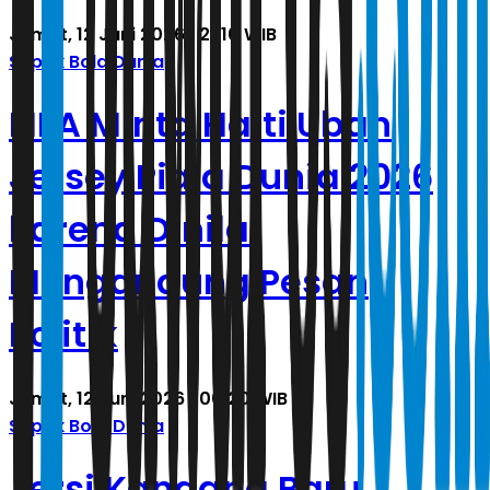
Jumat, 12 Juni 2026 | 21.10 WIB
Sepak Bola Dunia
FIFA Minta Haiti Ubah
Jersey Piala Dunia 2026
karena Dinilai
Mengandung Pesan
Politik
Jumat, 12 Juni 2026 | 00.20 WIB
Sepak Bola Dunia
Jersi Kandang Baru