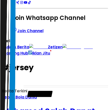
Join Whatsapp Channel
Join Channel
Hari ini
|
Indeks Berita
Zetizen
Learning Hub
Iklan Jitu
#
jersey
Berita Terkini
Sepak Bola Dunia