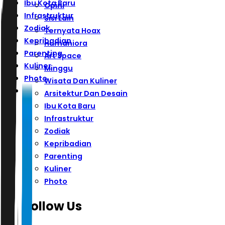
Ibu Kota Baru
Opini
Infrastruktur
Sisi Lain
Zodiak
Ternyata Hoax
Kepribadian
Humaniora
Parenting
Art Space
Kuliner
Minggu
Photo
Wisata Dan Kuliner
Arsitektur Dan Desain
Ibu Kota Baru
Infrastruktur
Zodiak
Kepribadian
Parenting
Kuliner
Photo
Follow Us