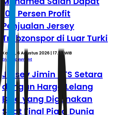
Mohamed Salah Dapat
100 Persen Profit
Penjualan Jersey
Trabzonspor di Luar Turki
Kamis, 6 Agustus 2026 | 17.53 WIB
Entertainment
Jersey Jimin BTS Setara
dengan Harga Lelang
Bola yang Digunakan
Saat Final Piala Dunia