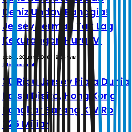
Deniz Undav Bahagia!
Jersey Jerman Tak Lagi
Kekurangan Huruf V
Sabtu, 20 Juni 2026 | 18.05 WIB
Internasional
30 Ribu Jersey Piala Dunia
Palsu Disita, Hong Kong
Bongkar Barang KW Rp
325 Miliar