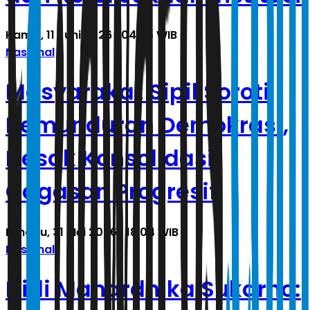
Kamis, 11 Juni 2026 | 04.05 WIB
Nasional
Masyarakat Sipil Soroti
Kemunduran Demokrasi,
Desak Konsolidasi
Gagasan Progresif
Minggu, 31 Mei 2026 | 18.04 WIB
Nasional
Didi Mahardhika Sukarno: