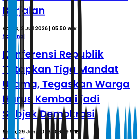
Berjalan
Kamis, 2 Juli 2026 | 05.50 WIB
Nasional
Konferensi Republik
Tetapkan Tiga Mandat
Utama, Tegaskan Warga
Harus Kembali jadi
Subjek Demokrasi
Senin, 29 Juni 2026 | 06.59 WIB