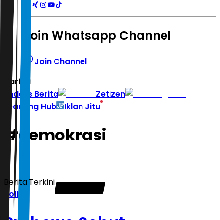
Join Whatsapp Channel
Join Channel
Hari ini
|
Indeks Berita
Zetizen
Learning Hub
Iklan Jitu
#
demokrasi
Berita Terkini
Politik