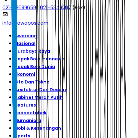
021-53699659
|
021-5349207
(Fax)
info@jawapos.com
Awarding
Nasional
Surabaya Raya
Sepak Bola Indonesia
Sepak Bola Dunia
Ekonomi
Oto Dan Tekno
Arsitektur Dan Desain
Kabinet Merah Putih
Features
Jabodetabek
Humaniora
Hobi & Kesenangan
Sports