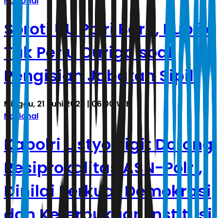
Nasional
Soroti UU Polri Baru, Publik
Tak Perlu Curiga soal
Pengisian Jabatan Sipil
Minggu, 21 Juni 2026 | 06.00 WIB
Nasional
Kapolri Listyo Sigit Dorong
Resiprokalitas ASN-Polri,
Dinilai Perkuat Demokrasi
dan Keterbukaan Institusi