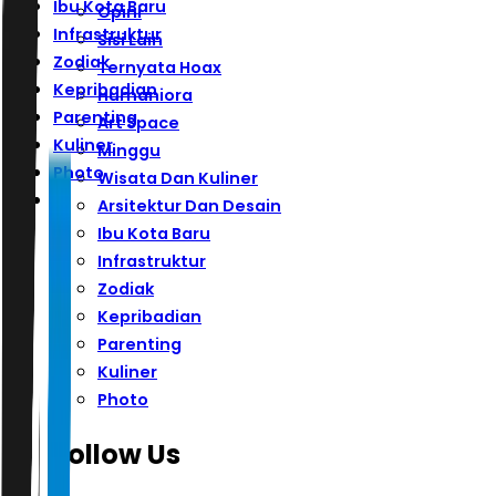
Ibu Kota Baru
Opini
Infrastruktur
Sisi Lain
Zodiak
Ternyata Hoax
Kepribadian
Humaniora
Parenting
Art Space
Kuliner
Minggu
Photo
Wisata Dan Kuliner
Arsitektur Dan Desain
Ibu Kota Baru
Infrastruktur
Zodiak
Kepribadian
Parenting
Kuliner
Photo
Follow Us