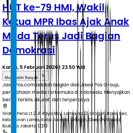
HUT ke-79 HMI, Wakil
Ketua MPR Ibas Ajak Anak
Muda Terus Jadi Bagian
Demokrasi
Kamis, 5 Februari 2026 | 23.50 WIB
Muat Lebih Banyak
JawaPos.com adalah bagian dari Jawa Pos Group,
perusahaan media terkemuka di Indonesia. Menyajikan
berita terkini, akurat, dan terpercaya.
Graha Pena Lt.2 Jl. Raya Kby. Lama No.12, Grogol Utara, Kec.
Kebayoran Lama, Kota Jakarta Selatan, Daerah Khusus
Ibukota Jakarta 12210