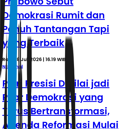
Prabowo Sebut
Demokrasi Rumit dan
Penuh Tantangan Tapi
yang Terbaik
Rabu, 8 Juli 2026 | 16.19 WIB
Nasional
Polri Presisi Dinilai jadi
Pilar Demokrasi yang
Terus Bertransformasi,
Agenda Reformasi Mulai