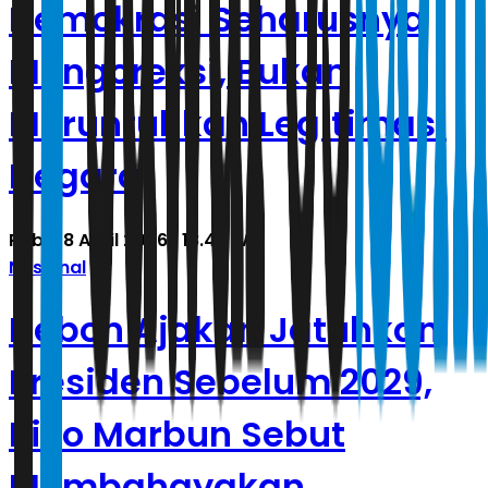
Demokrasi Seharusnya
Mengoreksi, Bukan
Meruntuhkan Legitimasi
Negara
Rabu, 8 April 2026 | 18.46 WIB
Nasional
Heboh Ajakan Jatuhkan
Presiden Sebelum 2029,
Rico Marbun Sebut
Membahayakan