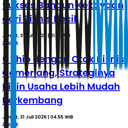
Sukses Bangun Kekayaan
dari Bisnis Kecil
Jumat, 31 Juli 2026 | 21.15 WIB
Zodiak
6 Shio dengan Otak Bisnis
Cemerlang, Strateginya
Bikin Usaha Lebih Mudah
Berkembang
Jumat, 31 Juli 2026 | 04.55 WIB
Zodiak