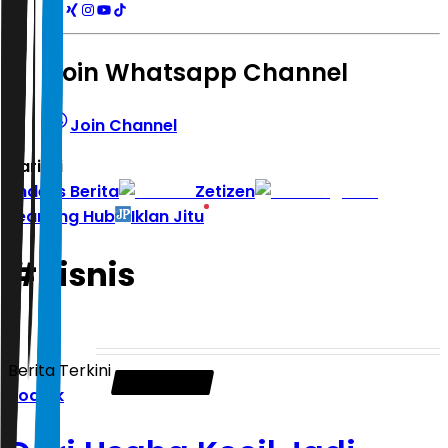
Join Whatsapp Channel
Join Channel
Hari ini
|
Indeks Berita
Zetizen
Learning Hub
Iklan Jitu
#
bisnis
Berita Terkini
Zodiak