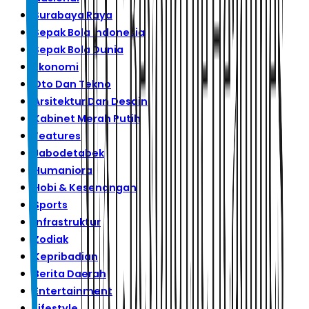
Surabaya Raya
Sepak Bola Indonesia
Sepak Bola Dunia
Ekonomi
Oto Dan Tekno
Arsitektur Dan Desain
Kabinet Merah Putih
Features
Jabodetabek
Humaniora
Hobi & Kesenangan
Sports
Infrastruktur
Zodiak
Kepribadian
Berita Daerah
Entertainment
Lifestyle