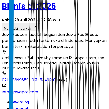
Bisnis di 2026
Rabu, 29 Juli 2026 | 22.58 WIB
Muat Lebih Banyak
JawaPos.com adalah bagian dari Jawa Pos Group,
perusahaan media terkemuka di Indonesia. Menyajikan
berita terkini, akurat, dan terpercaya.
Graha Pena Lt.2 Jl. Raya Kby. Lama No.12, Grogol Utara, Kec.
Kebayoran Lama, Kota Jakarta Selatan, Daerah Khusus
Ibukota Jakarta 12210
021-53699659
|
021-5349207
(Fax)
info@jawapos.com
Awarding
Nasional