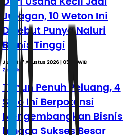
Dari Usaha Kecil Jadi
Juragan, 10 Weton Ini
Disebut Punya Naluri
Bisnis Tinggi
Jumat, 7 Agustus 2026 | 05.59 WIB
Zodiak
Tahun Penuh Peluang, 4
Shio Ini Berpotensi
Mengembangkan Bisnis
hingga Sukses Besar