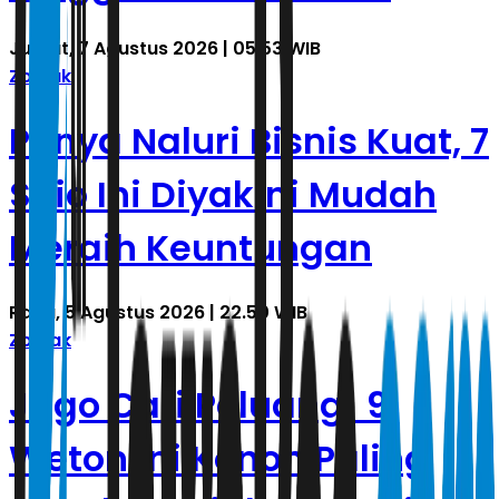
Jumat, 7 Agustus 2026 | 05.53 WIB
Zodiak
Punya Naluri Bisnis Kuat, 7
Shio Ini Diyakini Mudah
Meraih Keuntungan
Rabu, 5 Agustus 2026 | 22.50 WIB
Zodiak
Jago Cari Peluang! 9
Weton Ini Konon Paling