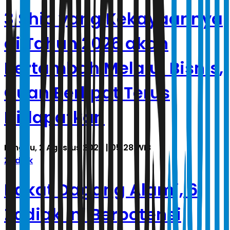
3 Shio yang Kekayaannya
di Tahun 2026 akan
Bertambah Melalui Bisnis,
Cuan Berlipat Terus
Didapatkan
Minggu, 2 Agustus 2026 | 05.28 WIB
Zodiak
Bakat Dagang Alami, 6
Zodiak Ini Berpotensi