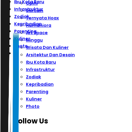
Ibu Kota Baru
Opini
Infrastruktur
Sisi Lain
Zodiak
Ternyata Hoax
Kepribadian
Humaniora
Parenting
Art Space
Kuliner
Minggu
Photo
Wisata Dan Kuliner
Arsitektur Dan Desain
Ibu Kota Baru
Infrastruktur
Zodiak
Kepribadian
Parenting
Kuliner
Photo
Follow Us