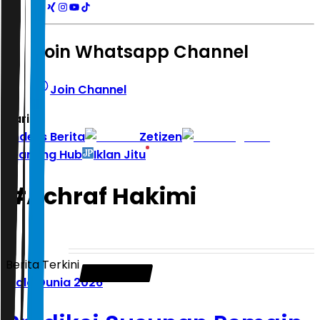
Join Whatsapp Channel
Join Channel
Hari ini
|
Indeks Berita
Zetizen
Learning Hub
Iklan Jitu
#
Achraf Hakimi
Berita Terkini
Piala Dunia 2026