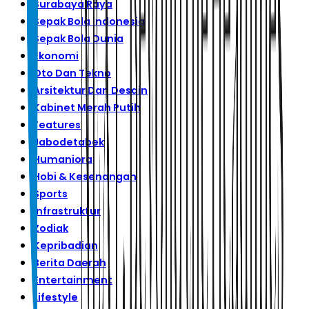
Surabaya Raya
Sepak Bola Indonesia
Sepak Bola Dunia
Ekonomi
Oto Dan Tekno
Arsitektur Dan Desain
Kabinet Merah Putih
Features
Jabodetabek
Humaniora
Hobi & Kesenangan
Sports
Infrastruktur
Zodiak
Kepribadian
Berita Daerah
Entertainment
Lifestyle