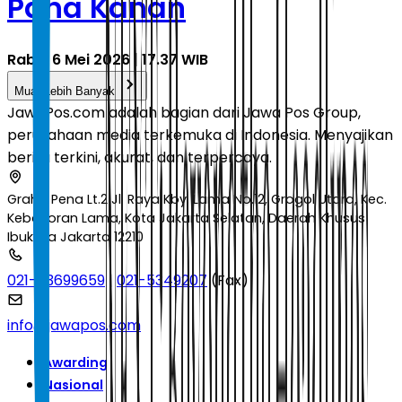
Paha Kanan
Rabu, 6 Mei 2026 | 17.37 WIB
Muat Lebih Banyak
JawaPos.com adalah bagian dari Jawa Pos Group,
perusahaan media terkemuka di Indonesia. Menyajikan
berita terkini, akurat, dan terpercaya.
Graha Pena Lt.2 Jl. Raya Kby. Lama No.12, Grogol Utara, Kec.
Kebayoran Lama, Kota Jakarta Selatan, Daerah Khusus
Ibukota Jakarta 12210
021-53699659
|
021-5349207
(Fax)
info@jawapos.com
Awarding
Nasional