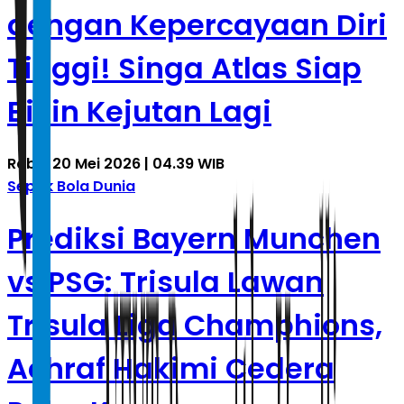
dengan Kepercayaan Diri
Tinggi! Singa Atlas Siap
Bikin Kejutan Lagi
Rabu, 20 Mei 2026 | 04.39 WIB
Sepak Bola Dunia
Prediksi Bayern Munchen
vs PSG: Trisula Lawan
Trisula Liga Champhions,
Achraf Hakimi Cedera