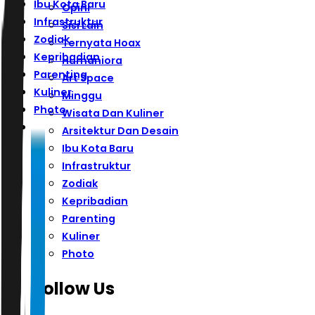
Ibu Kota Baru
Opini
Infrastruktur
Sisi Lain
Zodiak
Ternyata Hoax
Kepribadian
Humaniora
Parenting
Art Space
Kuliner
Minggu
Photo
Wisata Dan Kuliner
Arsitektur Dan Desain
Ibu Kota Baru
Infrastruktur
Zodiak
Kepribadian
Parenting
Kuliner
Photo
Follow Us