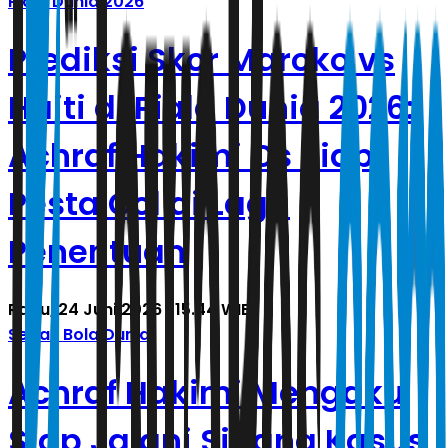
Piala Dunia 2026
Prediksi Skor Maroko vs
Haiti di Piala Dunia 2026:
Achraf Hakimi Cs Siap
Pesta Gol di Laga
Penentuan
Rabu, 24 Juni 2026 | 15.44 WIB
Sepak Bola Dunia
Achraf Hakimi Mengaku
Siap Jalani Sidang Kasus