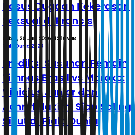
Kasus Dugaan Kekerasan
Seksual di Prancis
Sabtu, 20 Juni 2026 | 12.16 WIB
Piala Dunia 2026
Prediksi Susunan Pemain
Timnas Brasil vs Maroko:
Vinicius Junior dan
Achraf Hakimi Siap Saling
Sikut di Piala Dunia