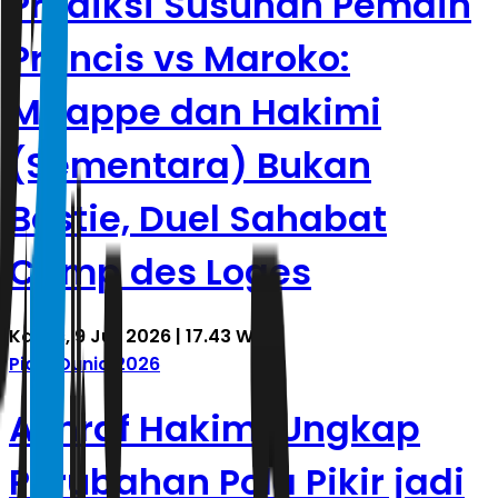
Prediksi Susunan Pemain
Prancis vs Maroko:
Mbappe dan Hakimi
(Sementara) Bukan
Bestie, Duel Sahabat
Camp des Loges
Kamis, 9 Juli 2026 | 17.43 WIB
Piala Dunia 2026
Achraf Hakimi Ungkap
Perubahan Pola Pikir jadi