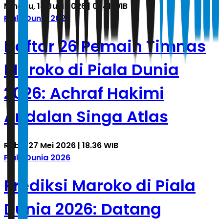
Minggu, 14 Juni 2026 | 01.41 WIB
Piala Dunia 2026
Daftar 26 Pemain Timnas
Maroko di Piala Dunia
2026: Achraf Hakimi
Andalan Singa Atlas
Rabu, 27 Mei 2026 | 18.36 WIB
Piala Dunia 2026
Prediksi Maroko di Piala
Dunia 2026: Datang