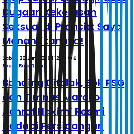
Dugaan Kekerasan
Seksual di Prancis: Saya
Menantikannya!
Sabtu, 20 Juni 2026 | 12.33 WIB
Sepak Bola Dunia
Banding Ditolak, Bek PSG
dan Timnas Maroko
Achraf Hakimi Resmi
Hadapi Persidangan