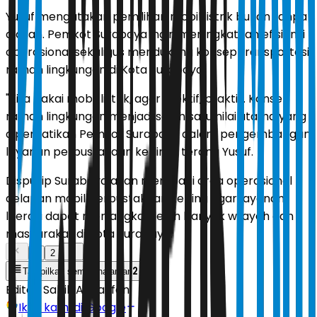
Yusuf mengatakan pemilihan mobil listrik bukan tanpa
alasan. Pemkot Surabaya ingin meningkatkan efisiensi
operasional sekaligus mendukung konsep transportasi
ramah lingkungan di Kota Surabaya.
"Kita pakai mobil listrik, agar efektif, praktis. Konsep
ramah lingkungan menjadi salah satu nilai utama yang
diperhatikan Pemkot Surabaya dalam pengembangan
layanan perpustakaan keliling," terang Yusuf.
Dispusip Surabaya akan membagi area operasional
delapan mobil perpustakaan keliling agar layanan
literasi dapat menjangkau lebih banyak wilayah dan
masyarakat di Kota Surabaya.
1
2
2
Tampilkan semua halaman
Editor:
Sabik Aji Taufan
Ikuti kami di Google