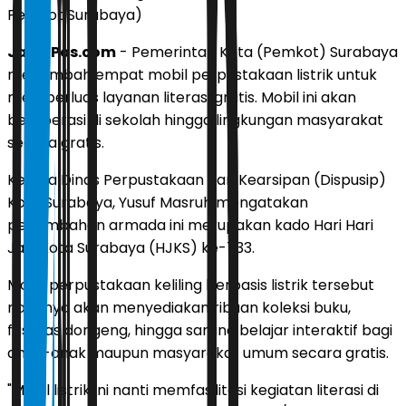
Pemkot Surabaya)
JawaPos.com
- Pemerintah Kota (Pemkot) Surabaya
menambah empat mobil perpustakaan listrik untuk
memperluas layanan literasi gratis. Mobil ini akan
beroperasi di sekolah hingga lingkungan masyarakat
secara gratis.
Kepala Dinas Perpustakaan dan Kearsipan (Dispusip)
Kota Surabaya, Yusuf Masruh mengatakan
penambahan armada ini merupakan kado Hari Hari
Jadi Kota Surabaya (HJKS) ke-733.
Mobil perpustakaan keliling berbasis listrik tersebut
nantinya akan menyediakan ribuan koleksi buku,
fasilitas dongeng, hingga sarana belajar interaktif bagi
anak-anak maupun masyarakat umum secara gratis.
"Mobil listrik ini nanti memfasilitasi kegiatan literasi di