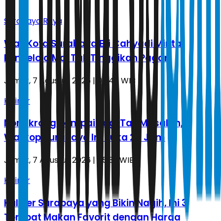
Surabaya Raya
Wali Kota Surabaya Eri Cahyadi Minta
Pengelola Mal Tak Tinggikan Pagar
Jumat, 7 Agustus 2026 | 06.47 WIB
Kuliner
Nongkrong Sampai Pagi Tak Masalah, 3
Warkop Surabaya Ini Buka 24 Jam
Jumat, 7 Agustus 2026 | 05.32 WIB
Kuliner
Kuliner Surabaya yang Bikin Nagih, Ini 3
Tempat Makan Favorit dengan Harga