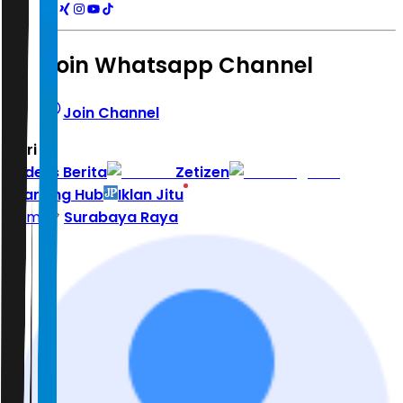
Join Whatsapp Channel
Join Channel
Hari ini
|
Indeks Berita
Zetizen
Learning Hub
Iklan Jitu
Home
Surabaya Raya