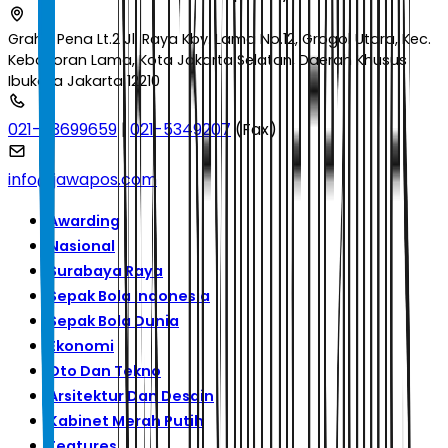
Graha Pena Lt.2 Jl. Raya Kby. Lama No.12, Grogol Utara, Kec.
Kebayoran Lama, Kota Jakarta Selatan, Daerah Khusus
Ibukota Jakarta 12210
021-53699659
|
021-5349207
(Fax)
info@jawapos.com
Awarding
Nasional
Surabaya Raya
Sepak Bola Indonesia
Sepak Bola Dunia
Ekonomi
Oto Dan Tekno
Arsitektur Dan Desain
Kabinet Merah Putih
Features