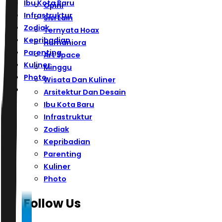
Ibu Kota Baru
Opini
Infrastruktur
Sisi Lain
Zodiak
Ternyata Hoax
Kepribadian
Humaniora
Parenting
Art Space
Kuliner
Minggu
Photo
Wisata Dan Kuliner
Arsitektur Dan Desain
Ibu Kota Baru
Infrastruktur
Zodiak
Kepribadian
Parenting
Kuliner
Photo
Follow Us