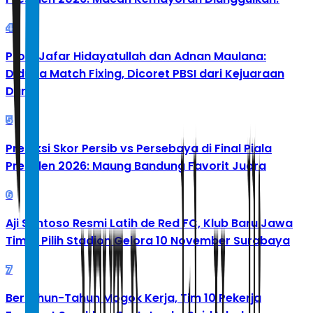
4
Profil Jafar Hidayatullah dan Adnan Maulana:
Diduga Match Fixing, Dicoret PBSI dari Kejuaraan
Dunia
5
Prediksi Skor Persib vs Persebaya di Final Piala
Presiden 2026: Maung Bandung Favorit Juara
6
Aji Santoso Resmi Latih de Red FC, Klub Baru Jawa
Timur Pilih Stadion Gelora 10 November Surabaya
7
Bertahun-Tahun Mogok Kerja, Tim 10 Pekerja