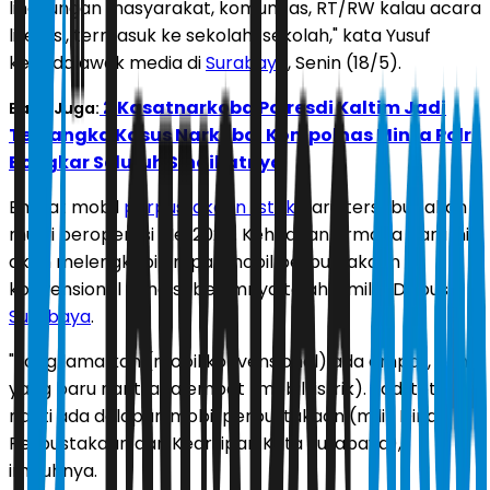
lingkungan masyarakat, komunitas, RT/RW kalau acara
literasi, termasuk ke sekolah-sekolah," kata Yusuf
kepada awak media di
Surabaya
, Senin (18/5).
2 Kasatnarkoba Polresdi Kaltim Jadi
Baca Juga:
Tersangka Kasus Narkoba, Kompolnas Minta Polri
Bongkar Seluruh Sindikatnya
Empat mobil
perpustakaan listrik
baru tersebut akan
mulai beroperasi Mei 2026. Kehadiran armada baru ini
akan melengkapi empat mobil perpustakaan
konvensional yang sebelumnya telah dimiliki Dispusip
Surabaya
.
"Yang lama kan (mobil konvensional) ada empat, dan
yang baru nanti ada empat (mobil listrik). Jadi total
nanti ada delapan mobil perpustakaan (milik Dinas
Perpustakaan dan Kearsipan Kota Surabaya),"
imbuhnya.