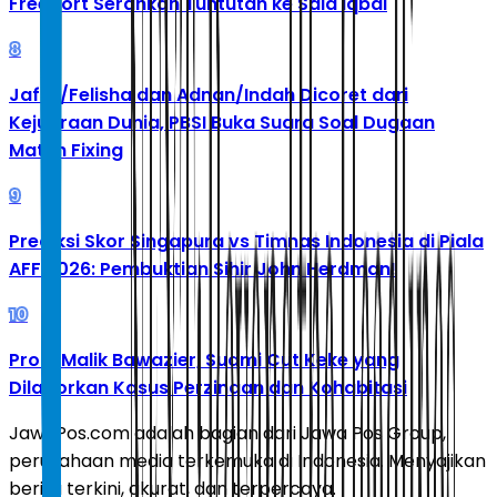
Freeport Serahkan Tuntutan ke Said Iqbal
8
Jafar/Felisha dan Adnan/Indah Dicoret dari
Kejuaraan Dunia, PBSI Buka Suara Soal Dugaan
Match Fixing
9
Prediksi Skor Singapura vs Timnas Indonesia di Piala
AFF 2026: Pembuktian Sihir John Herdman!
10
Profil Malik Bawazier, Suami Cut Keke yang
Dilaporkan Kasus Perzinaan dan Kohabitasi
JawaPos.com adalah bagian dari Jawa Pos Group,
perusahaan media terkemuka di Indonesia. Menyajikan
berita terkini, akurat, dan terpercaya.