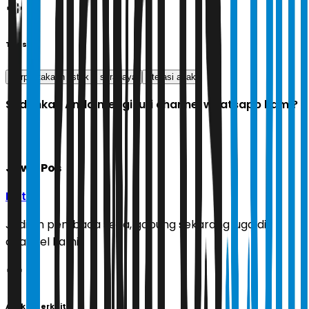
Tags
perpustakaan listrik
surabaya
literasi anak
Sudahkah Anda mengikuti channel whatsapp kami?
Jawa Pos
Ikuti
Jadilah pembaca setia, gabung sekarang juga di
channel kami!
Artikel Terkait