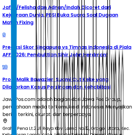
Jafar/Felisha dan Adnan/Indah Dicoret dari
Kejuaraan Dunia, PBSI Buka Suara Soal Dugaan
Match Fixing
9
Prediksi Skor Singapura vs Timnas Indonesia di Piala
AFF 2026: Pembuktian Sihir John Herdman!
10
Profil Malik Bawazier, Suami Cut Keke yang
Dilaporkan Kasus Perzinaan dan Kohabitasi
JawaPos.com adalah bagian dari Jawa Pos Group,
perusahaan media terkemuka di Indonesia. Menyajikan
berita terkini, akurat, dan terpercaya.
Graha Pena Lt.2 Jl. Raya Kby. Lama No.12, Grogol Utara, Kec.
Kebayoran Lama, Kota Jakarta Selatan, Daerah Khusus