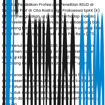
Direktur Pendidikan Profesi dan Penelitian RSUD dr
Soetomo Prof dr Cita Rosita Sigit Prakoeswa SpKK (K)
FINSDV mengatakan, uji praklinis terhadap makaka
sudah selesai. Hasilnya menunjukkan efikasi yang baik.
”Sekarang kami sedang mempersiapkan untuk uji klinis
fase I dan II,’’ katanya kepada Jawa Pos Rabu (3/11).
Cita menuturkan, saat ini RSDS tengah melakukan
rekrutmen sampel untuk uji klinis fase I. Kebutuhan
untuk uji klinis fase I dan II sekitar 500 sampel.
”Sekarang masih proses rekrutmennya,’’ ujarnya.
Cita menambahkan, rencananya uji klinis fase I dimulai
awal Desember. Kemudian, uji klinis fase II dilaksanakan
awal tahun depan. ”Intinya, RSUD dr Soetomo sudah
siap untuk melaksanakan tahapan uji klinis sebagai
lanjutan dari riset vaksin Merah Putih platform Unair,’’
kata dia.