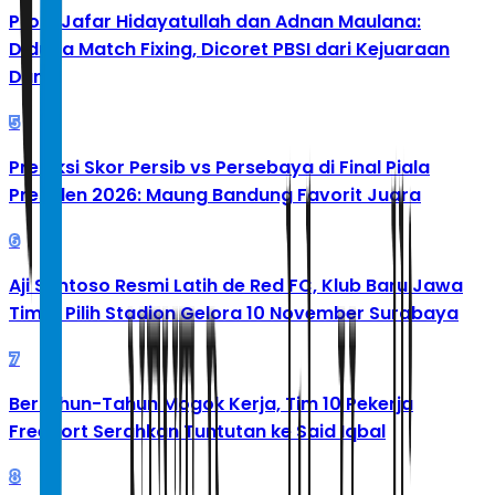
Profil Jafar Hidayatullah dan Adnan Maulana:
Diduga Match Fixing, Dicoret PBSI dari Kejuaraan
Dunia
5
Prediksi Skor Persib vs Persebaya di Final Piala
Presiden 2026: Maung Bandung Favorit Juara
6
Aji Santoso Resmi Latih de Red FC, Klub Baru Jawa
Timur Pilih Stadion Gelora 10 November Surabaya
7
Bertahun-Tahun Mogok Kerja, Tim 10 Pekerja
Freeport Serahkan Tuntutan ke Said Iqbal
8