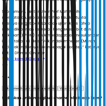
Sebelumnya, Rektor Unair Prof Moh. Nasih
mengatakan, uji praklinis tahap II sudah tuntas.
Hasilnya sangat baik. Laporan uji praklinis tahap II
sudah dilaporkan ke Badan Pengawas Obat dan
Makanan (BPOM) untuk mendapatkan masukan dan
izin ke tahap uji klinis. ”Vaksin dalam negeri (Merah
Putih) akan diproyeksikan sebagai booster,’’ katanya.
Editor:
Dhimas Ginanjar
Ikuti kami di Google
Tags
vaksin merah putih
rsud dr soetomo
Vaksin Covid-19
Sudahkah Anda mengikuti channel whatsapp kami?