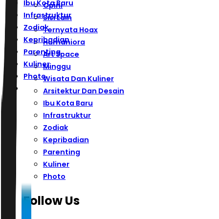
Ibu Kota Baru
Opini
Infrastruktur
Sisi Lain
Zodiak
Ternyata Hoax
Kepribadian
Humaniora
Parenting
Art Space
Kuliner
Minggu
Photo
Wisata Dan Kuliner
Arsitektur Dan Desain
Ibu Kota Baru
Infrastruktur
Zodiak
Kepribadian
Parenting
Kuliner
Photo
Follow Us