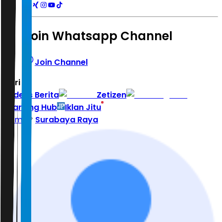
Join Whatsapp Channel
Join Channel
Hari ini
|
Indeks Berita
Zetizen
Learning Hub
Iklan Jitu
Home
Surabaya Raya