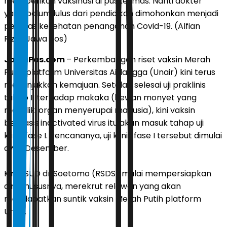
memberikan vaksinasi di puskesmas. Nanti dokter
yang belum lulus dari pendidikan dimohonkan menjadi
petugas kesehatan penanganan Covid-19. (Alfian
Rizal/Jawa Pos)
JawaPos.com
– Perkembangan riset vaksin Merah
Putih platform Universitas Airlangga (Unair) kini terus
menunjukkan kemajuan. Setelah selesai uji praklinis
tahap II terhadap makaka (hewan monyet yang
memiliki organ menyerupai manusia), kini vaksin
berbasis inactivated virus itu akan masuk tahap uji
klinis fase I. Rencananya, uji klinis fase I tersebut dimulai
awal Desember.
Kini RSUD dr Soetomo (RSDS) mulai mempersiapkan
diri. Khususnya, merekrut relawan yang akan
mendapatkan suntik vaksin Merah Putih platform
Unair.