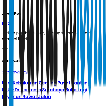
Jawa Pos
Ikuti
Jadilah pembaca setia, gabung sekarang juga di
channel kami!
Artikel Terkait
Surabaya Raya
Usai Kebakaran Gedung Pusat Jantung,
RSUD Dr Soetomo Surabaya Buka Lagi
Layanan Rawat Jalan