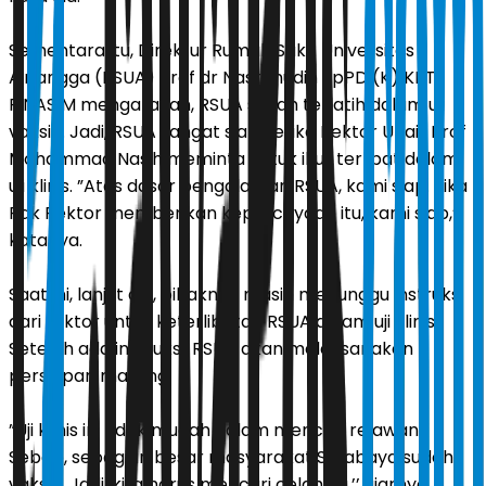
Sementara itu, Direktur Rumah Sakit Universitas
Airlangga (RSUA) Prof dr Nasronudin SpPD (K) KPTI
FINASIM mengatakan, RSUA sudah terlatih dalam uji
vaksin. Jadi, RSUA sangat siap ketika Rektor Unair Prof
Mohammad Nasih meminta untuk ikut terlibat dalam
uji klinis. ”Atas dasar pengalaman RSUA, kami siap. Jika
Pak Rektor memberikan kepercayaan itu, kami siap,’’
katanya.
Saat ini, lanjut dia, pihaknya masih menunggu instruksi
dari rektor untuk keterlibatan RSUA dalam uji klinis.
Setelah ada instruksi, RSUA akan melaksanakan
persiapan matang.
”Uji klinis ini tidak mudah dalam mencari relawan.
Sebab, sebagian besar masyarakat Surabaya sudah
vaksin. Jadi, kita harus mencari celah itu,’’ ujarnya.