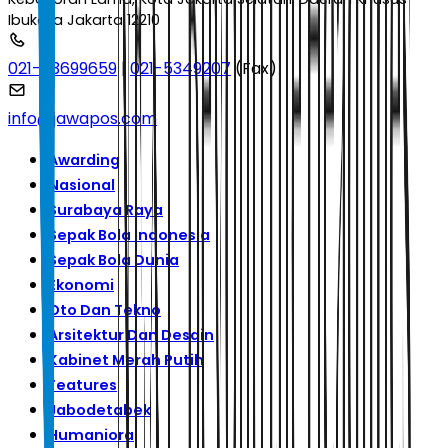
Ibukota Jakarta 12210
021-53699659
|
021-5349207
(Fax)
info@jawapos.com
Awarding
Nasional
Surabaya Raya
Sepak Bola Indonesia
Sepak Bola Dunia
Ekonomi
Oto Dan Tekno
Arsitektur Dan Desain
Kabinet Merah Putih
Features
Jabodetabek
Humaniora