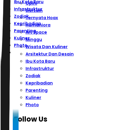
Ibu Kota Baru
Opini
Infrastruktur
Sisi Lain
Zodiak
Ternyata Hoax
Kepribadian
Humaniora
Parenting
Art Space
Kuliner
Minggu
Photo
Wisata Dan Kuliner
Arsitektur Dan Desain
Ibu Kota Baru
Infrastruktur
Zodiak
Kepribadian
Parenting
Kuliner
Photo
Follow Us