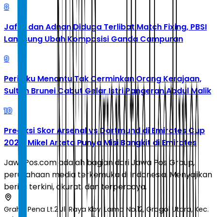
8
Jafar dan Adnan Diduga Terlibat Match Fixing, PBSI
Langsung Ubah Komposisi Ganda Campuran
9
Perilaku Menantu Tak Cerminkan Orang Kerajaan,
Sultan Brunei Cabut Gelar Istri Pangeran Abdul Malik
10
Prediksi Skor Arsenal vs Dortmund di Emirates Cup
2026: Mikel Arteta Punya Misi Bangkit di Emirates
JawaPos.com adalah bagian dari Jawa Pos Group,
perusahaan media terkemuka di Indonesia. Menyajikan
berita terkini, akurat, dan terpercaya.
Graha Pena Lt.2 Jl. Raya Kby. Lama No.12, Grogol Utara, Kec.