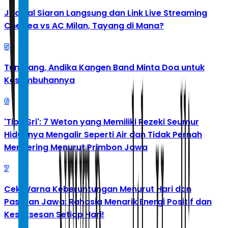
Jadwal Siaran Langsung dan Link Live Streaming
Chelsea vs AC Milan, Tayang di Mana?
5
Tumbang, Andika Kangen Band Minta Doa untuk
Kesembuhannya
6
'Tibo Sri': 7 Weton yang Memiliki Rezeki Seumur
Hidupnya Mengalir Seperti Air dan Tidak Pernah
Mengering Menurut Primbon Jawa
7
Cek Warna Keberuntungan Menurut Hari dan
Pasaran Jawa: Rahasia Menarik Energi Positif dan
Kesuksesan Setiap Hari!