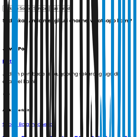
Ekkono Soccer Service
bali united
Sudahkah Anda mengikuti channel whatsapp kami?
Jawa Pos
Ikuti
Jadilah pembaca setia, gabung sekarang juga di
channel kami!
Artikel Terkait
Sepak Bola Indonesia