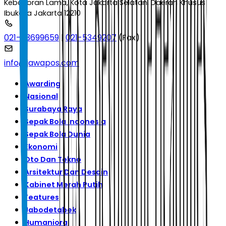
Kebayoran Lama, Kota Jakarta Selatan, Daerah Khusus
Ibukota Jakarta 12210
021-53699659
|
021-5349207
(Fax)
info@jawapos.com
Awarding
Nasional
Surabaya Raya
Sepak Bola Indonesia
Sepak Bola Dunia
Ekonomi
Oto Dan Tekno
Arsitektur Dan Desain
Kabinet Merah Putih
Features
Jabodetabek
Humaniora