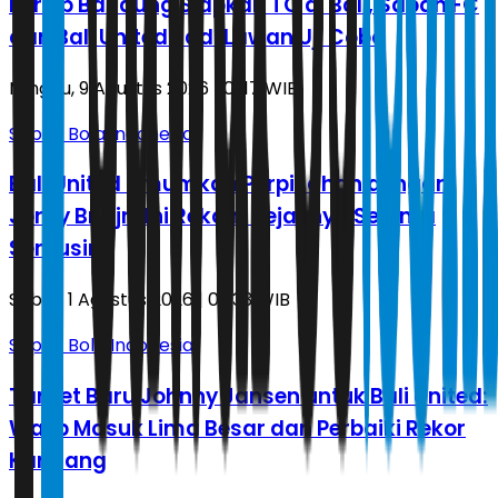
Persib Bandung Siapkan TC di Bali, Sabah FC
dan Bali United Jadi Lawan Uji Coba
Minggu, 9 Agustus 2026 | 01.17 WIB
Sepak Bola Indonesia
Bali United Umumkan Perpisahan dengan
Jordy Bruijn, Ini Rekam Jejaknya Selama
Semusim
Sabtu, 1 Agustus 2026 | 03.33 WIB
Sepak Bola Indonesia
Target Baru Johnny Jansen untuk Bali United:
Wajib Masuk Lima Besar dan Perbaiki Rekor
Kandang