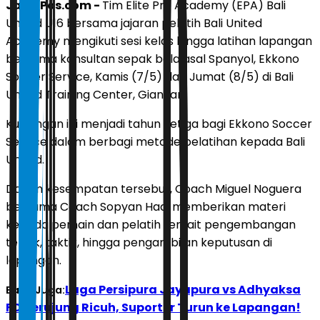
JawaPos.com -
Tim Elite Pro Academy (EPA) Bali
United U16 bersama jajaran pelatih Bali United
Academy mengikuti sesi kelas hingga latihan lapangan
bersama konsultan sepak bola asal Spanyol, Ekkono
Soccer Service, Kamis (7/5) dan Jumat (8/5) di Bali
United Training Center, Gianyar.
Kunjungan ini menjadi tahun ketiga bagi Ekkono Soccer
Service dalam berbagi metode pelatihan kepada Bali
United.
Dalam kesempatan tersebut, Coach Miguel Noguera
bersama Coach Sopyan Hadi memberikan materi
kepada pemain dan pelatih terkait pengembangan
teknik, taktik, hingga pengambilan keputusan di
lapangan.
Laga Persipura Jayapura vs Adhyaksa
Baca Juga:
FC Berujung Ricuh, Suporter Turun ke Lapangan!