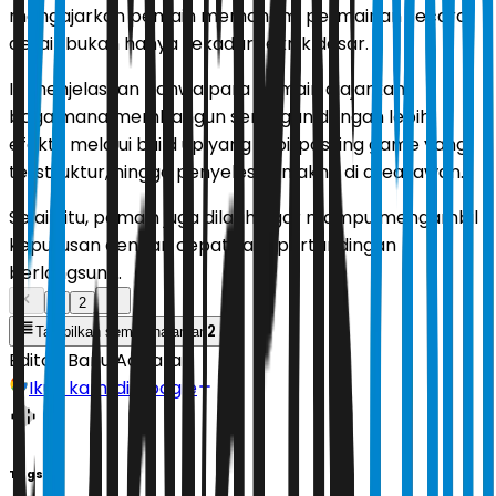
mengajarkan pemain memahami permainan secara
detail, bukan hanya sekadar teknik dasar.
Ia menjelaskan bahwa para pemain diajarkan
bagaimana membangun serangan dengan lebih
efektif melalui build up yang rapi, passing game yang
terstruktur, hingga penyelesaian akhir di area lawan.
Selain itu, pemain juga dilatih agar mampu mengambil
keputusan dengan cepat saat pertandingan
berlangsung.
1
2
2
Tampilkan semua halaman
Editor:
Banu Adikara
Ikuti kami di Google
Tags