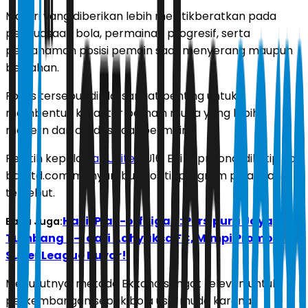
Materi yang diberikan lebih menitikberatkan pada
penguasaan bola, permainan progresif, serta
pemahaman posisi pemain saat menyerang maupun
bertahan.
Fokus tersebut dinilai sangat penting untuk
membentuk karakter pemain muda yang lebih
modern dan cerdas saat bermain.
Pelatih kepala
Bali United
U16, Edi Supriyono, dikutip dari
baliutd.com menyambut positif program pelatihan
tersebut.
Hasil Play-off Liga 2: Persipura Jayapura
Baca Juga:
Tumbang 0-1 dari Adhyaksa FC, Mimpi Promosi ke
Super League Buyar!
Menurutnya, metode Ekkono sangat relevan untuk
perkembangan sepak bola usia muda karena