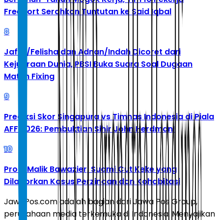
Freeport Serahkan Tuntutan ke Said Iqbal
8
Jafar/Felisha dan Adnan/Indah Dicoret dari
Kejuaraan Dunia, PBSI Buka Suara Soal Dugaan
Match Fixing
9
Prediksi Skor Singapura vs Timnas Indonesia di Piala
AFF 2026: Pembuktian Sihir John Herdman!
10
Profil Malik Bawazier, Suami Cut Keke yang
Dilaporkan Kasus Perzinaan dan Kohabitasi
JawaPos.com adalah bagian dari Jawa Pos Group,
perusahaan media terkemuka di Indonesia. Menyajikan