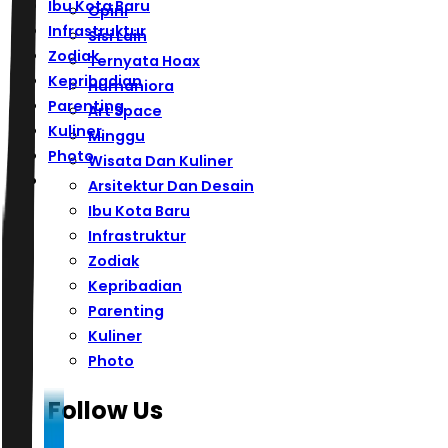
Ibu Kota Baru
Opini
Infrastruktur
Sisi Lain
Zodiak
Ternyata Hoax
Kepribadian
Humaniora
Parenting
Art Space
Kuliner
Minggu
Photo
Wisata Dan Kuliner
Arsitektur Dan Desain
Ibu Kota Baru
Infrastruktur
Zodiak
Kepribadian
Parenting
Kuliner
Photo
Follow Us