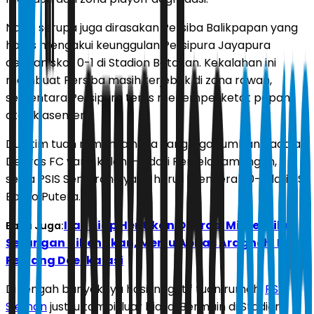
Nasib serupa juga dirasakan Persiba Balikpapan yang
harus mengakui keunggulan Persipura Jayapura
dengan skor 0-1 di Stadion Batakan. Kekalahan ini
membuat Persiba masih terjebak di zona rawan,
sementara Persipura terus menempel ketat papan
atas klasemen.
Dua tim tuan rumah lainnya yang juga tumbang adalah
Deltras FC yang kalah 1-2 dari Persela Lamongan,
serta PSIS Semarang yang harus menyerah 0-1 dari PS
Barito Putera.
Iran Siap Hentikan Operasi Militer Jika
Baca Juga:
Serangan Dihentikan, Menlu Abbas Araghchi Buka
Peluang Deeskalasi
Di tengah banyaknya hasil negatif tuan rumah,
PSS
Sleman
justru tampil luar biasa. Bermain di Stadion