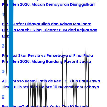
Presiden 2026: Macan Kemayoran Diunggulkan!
4
Profil Jafar Hidayatullah dan Adnan Maulana:
Diduga Match Fixing, Dicoret PBSI dari Kejuaraan
Dunia
5
Prediksi Skor Persib vs Persebaya di Final Piala
Presiden 2026: Maung Bandung Favorit Juara
6
Aji Santoso Resmi Latih de Red FC, Klub Baru Jawa
Timur Pilih Stadion Gelora 10 November Surabaya
7
Bertahun-Tahun Mogok Kerja, Tim 10 Pekerja