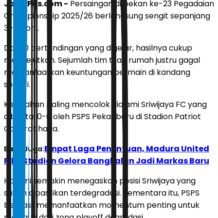
JawaPos.com -
Persaingan di pekan ke-23 Pegadaian
Championship 2025/26 berlangsung sengit sepanjang
3–6 April.
Dari 10 pertandingan yang digelar, hasilnya cukup
mengejutkan. Sejumlah tim tuan rumah justru gagal
memanfaatkan keuntungan bermain di kandang
sendiri.
Kekalahan paling mencolok dialami Sriwijaya FC yang
dibantai 0-6 oleh PSPS Pekanbaru di Stadion Patriot
Candrabhaga.
Empat Laga Penentuan, Madura United
Baca Juga:
Pilih Stadion Gelora Bangkalan Jadi Markas Baru
Hasil ini semakin menegaskan posisi Sriwijaya yang
sudah dipastikan terdegradasi. Sementara itu, PSPS
berhasil memanfaatkan momentum penting untuk
menjauh dari zona playoff degradasi.