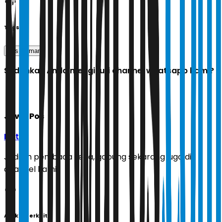
Tags
pss sleman
Sudahkah Anda mengikuti channel whatsapp kami?
Jawa Pos
Ikuti
Jadilah pembaca setia, gabung sekarang juga di
channel kami!
Artikel Terkait