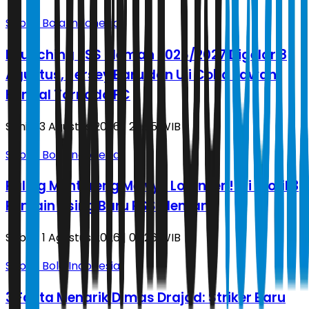
Sepak Bola Indonesia
Launching PSS Sleman 2026/2027 Digelar 8
Agustus, Jersey Baru dan Uji Coba Lawan
Kendal Tornado FC
Senin, 3 Agustus 2026 | 22.05 WIB
Sepak Bola Indonesia
Paling Mentereng Melvyn Lorenzen! Ini Profil 3
Pemain Asing Baru PSS Sleman
Sabtu, 1 Agustus 2026 | 03.26 WIB
Sepak Bola Indonesia
3 Fakta Menarik Dimas Drajad: Striker Baru