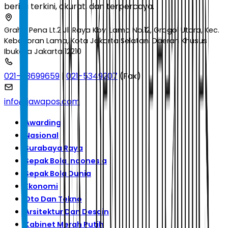
berita terkini, akurat, dan terpercaya.
Graha Pena Lt.2 Jl. Raya Kby. Lama No.12, Grogol Utara, Kec.
Kebayoran Lama, Kota Jakarta Selatan, Daerah Khusus
Ibukota Jakarta 12210
021-53699659
|
021-5349207
(Fax)
info@jawapos.com
Awarding
Nasional
Surabaya Raya
Sepak Bola Indonesia
Sepak Bola Dunia
Ekonomi
Oto Dan Tekno
Arsitektur Dan Desain
Kabinet Merah Putih