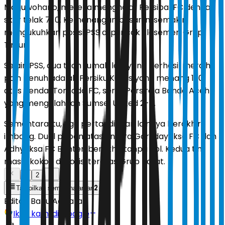
Maguwoharjo, mereka menghajar Persipal FC dengan
skor telak 7-0. Kemenangan besar ini semakin
mengukuhkan posisi PSS di puncak klasemen Grup
Timur.
Selain PSS, dua tuan rumah lain yang berhasil meraih
poin penuh adalah Persiku Kudus yang menang 1-0
atas Kendal Tornado FC, serta Persiraja Banda Aceh
yang mengalahkan Sumsel United 2-0.
Sementara itu, tiga pertandingan lainnya berakhir
imbang. Duel papan atas antara Garudayaksa FC dan
Adhyaksa FC Banten berakhir tanpa gol. Kedua tim
masih kokoh di posisi teratas Grup Barat.
1
2
2
Tampilkan semua halaman
Editor:
Banu Adikara
Ikuti kami di Google