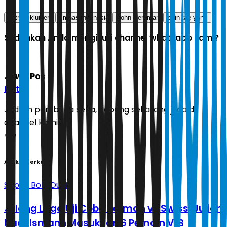
patrick kluivert
timnas indonesia
John Herdman
shin tae-yong
Sudahkah Anda mengikuti channel whatsapp kami?
Jawa Pos
Ikuti
Jadilah pembaca setia, gabung sekarang juga di
channel kami!
Artikel Terkait
Sepak Bola Dunia
Jelang Laga Uji Coba Jerman vs Swiss: Julian
Nagelsmann Masukkan 6 Pemain VfB