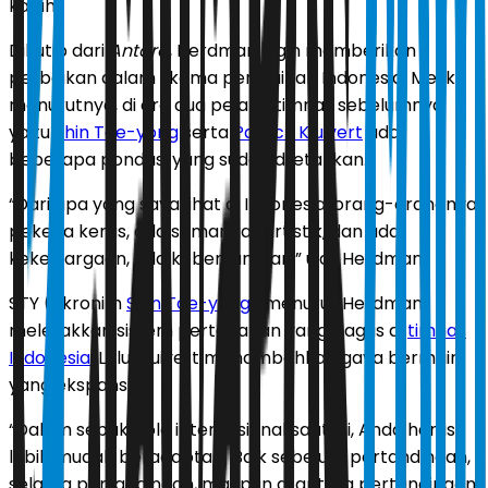
kalah.
Dikutip dari
Antara
, Herdman ingin memberikan
perbaikan dalam skema permainan Indonesia. Meski
menurutnya, di era dua pelatih timnas sebelumnya
yaitu
Shin Tae-yong
serta
Patrick Kluivert
ada
beberapa pondasi yang sudah diletakkan.
“Dari apa yang saya lihat di Indonesia, orang-orangnya
pekerja keras, ada semangat artistik, dan ada
kekeluargaan, ada kebersamaan,” ujar Herdman.
STY (akronim
Shin Tae-yong
) menurut Herdman
meletakkan sistem pertahanan yang bagus di
timnas
Indonesia
. Lalu Kluivert menambahkan gaya bermain
yang ekspansif.
“Dalam sepak bola internasional saat ini, Anda harus
lebih mudah beradaptasi. Baik sebelum pertandingan,
selama pertandingan, maupun di antara pertandingan.