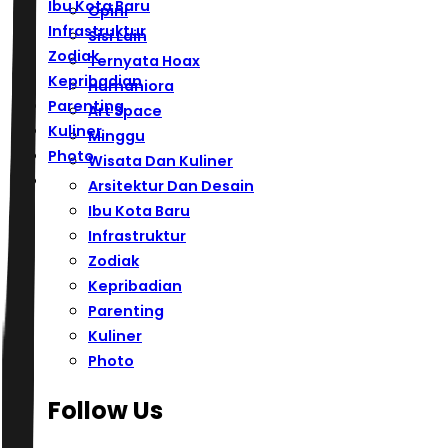
Ibu Kota Baru
Opini
Infrastruktur
Sisi Lain
Zodiak
Ternyata Hoax
Kepribadian
Humaniora
Parenting
Art Space
Kuliner
Minggu
Photo
Wisata Dan Kuliner
Arsitektur Dan Desain
Ibu Kota Baru
Infrastruktur
Zodiak
Kepribadian
Parenting
Kuliner
Photo
Follow Us