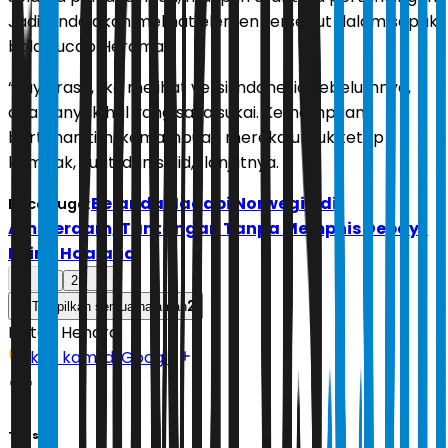
Jadi, Anda akan melihat elemen tersebut dalam sepak
bola,” ucap Herdman.
“Saya rasa, jika melihat versi Indonesia sebelumnya,
ada banyak hal yang saya sukai. Kemampuan
bertahan tim, kemampuan mereka untuk tetap
kompak, kuat, dan solid,” lanjutnya.
Belanda Hadapi Norwegia di
Baca Juga:
Amsterdam, Tantangan Tanpa Memphis Depay-
Erling Haaland
1
2
2
Tampilkan semua halaman
Editor:
Hendra
Ikuti kami di Google
Tags