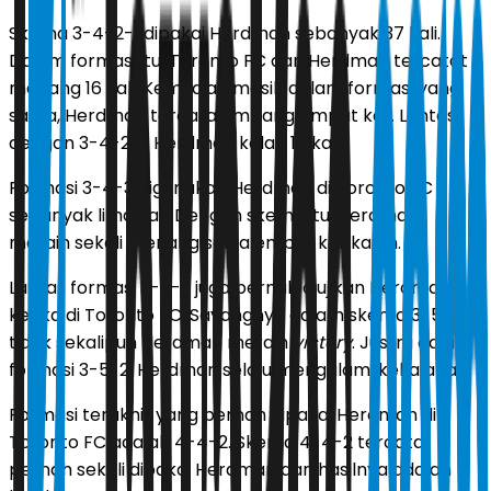
Skema 3-4-2-1 dipakai Herdman sebanyak 37 kali.
Dalam formasi itu, Toronto FC dan Herdman tercatat
menang 16 kali. Kemudian masih dalam formasi yang
sama, Herdman tercatat imbang empat kali. Lantas
dengan 3-4-2-1, Herdman kalah 17 kali.
Formasi 3-4-3 digunakan Herdman di Toronto FC
sebanyak lima kali. Dengan skema itu, Herdman
meraih sekali menang serta empat kali kalah.
Lantas formasi 3-5-2 juga pernah diujikan Herdman
ketika di Toronto FC. Sayangnya dalam skema 3-5-2,
tidak sekalipun Herdman meraih
victory
. Justru dalam
formasi 3-5-2, Herdman selalu mengalami kekalahan.
Formasi terakhir yang pernah dipakai Herdman di
Toronto FC adalah 4-4-2. Skema 4-4-2 tercatat
pernah sekali dipakai Herdman dan hasilnya adalah