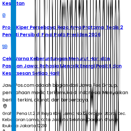
Kesulitan
9
Profil Kiper Persebaya Reza Arya Pratama, Tepis 2
Penalti Persib di Final Piala Presiden 2026
10
Cek Warna Keberuntungan Menurut Hari dan
Pasaran Jawa: Rahasia Menarik Energi Positif dan
Kesuksesan Setiap Hari!
JawaPos.com adalah bagian dari Jawa Pos Group,
perusahaan media terkemuka di Indonesia. Menyajikan
berita terkini, akurat, dan terpercaya.
Graha Pena Lt.2 Jl. Raya Kby. Lama No.12, Grogol Utara, Kec.
Kebayoran Lama, Kota Jakarta Selatan, Daerah Khusus
Ibukota Jakarta 12210