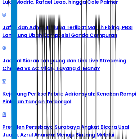
Luka Modric, Rafael Leao, hingga Cole Palmer
5
Jafar dan Adnan Diduga Terlibat Match Fixing, PBSI
Langsung Ubah Komposisi Ganda Campuran
6
Jadwal Siaran Langsung dan Link Live Streaming
Chelsea vs AC Milan, Tayang di Mana?
7
Kejagung Periksa Febrie Adriansyah: Kenakan Rompi
Pink dan Tangan Terborgol
8
Presiden Persebaya Surabaya Angkat Bicara Usai
Juara, Azrul Ananda: Menuju Bintang Melalui