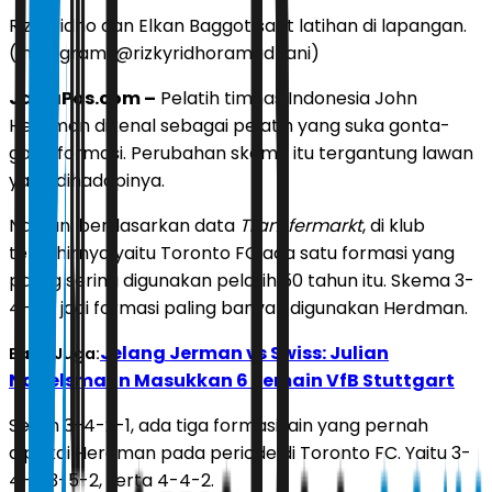
Rizki Ridho dan Elkan Baggot saat latihan di lapangan.
(Instagram/@rizkyridhoramadhani)
JawaPos.com –
Pelatih timnas Indonesia John
Herdman dikenal sebagai pelatih yang suka gonta-
ganti formasi. Perubahan skema itu tergantung lawan
yang dihadapinya.
Namun, berdasarkan data
Transfermarkt
, di klub
terakhirnya yaitu Toronto FC ada satu formasi yang
paling sering digunakan pelatih 50 tahun itu. Skema 3-
4-2-1 jadi formasi paling banyak digunakan Herdman.
Jelang Jerman vs Swiss: Julian
Baca Juga:
Nagelsmann Masukkan 6 Pemain VfB Stuttgart
Selain 3-4-2-1, ada tiga formasi lain yang pernah
dipakai Herdman pada periode di Toronto FC. Yaitu 3-
4-3, 3-5-2, serta 4-4-2.