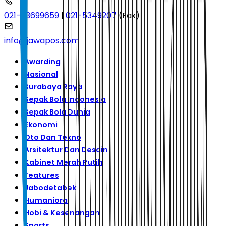
021-53699659
|
021-5349207
(Fax)
info@jawapos.com
Awarding
Nasional
Surabaya Raya
Sepak Bola Indonesia
Sepak Bola Dunia
Ekonomi
Oto Dan Tekno
Arsitektur Dan Desain
Kabinet Merah Putih
Features
Jabodetabek
Humaniora
Hobi & Kesenangan
Sports