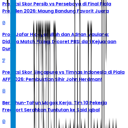
Prediksi Skor Persib vs Persebaya di Final Piala
Presiden 2026: Maung Bandung Favorit Juara
6
Profil Jafar Hidayatullah dan Adnan Maulana:
Diduga Match Fixing, Dicoret PBSI dari Kejuaraan
Dunia
7
Prediksi Skor Singapura vs Timnas Indonesia di Piala
AFF 2026: Pembuktian Sihir John Herdman!
8
Bertahun-Tahun Mogok Kerja, Tim 10 Pekerja
Freeport Serahkan Tuntutan ke Said Iqbal
9