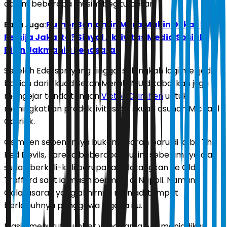
dalam beberapa musim begitu besar.
Rumor Benjamin Mora Makin Dekat ke
Baca Juga:
Persija Jakarta? Sinyal Aktivitas Media Sosial
Bikin Jakmania Penasaran
Setelah Ederson yang tinggal selangkah lagi menjadi
bagian dari skuad Setan Merah, MU dikabarkan juga
mengejar tanda tangan
Victor Osimhen
untuk
meningkatkan produktivitas gol skuad asuhan Michael
Carrick.
Osimhen sebenarnya bukan incaran baru di kubu The
Red Devils, karena beberapa musim sebelumnya dia
sudah berkali-kali berupaya didatangkan ke Old
Trafford saat ia masih bermain di Napoli. Namun,
Galatasaray yang akhirnya menjadi tempat
berlabuhnya penggawa Nigeria itu.
Masih menurut sumber yang sama, MU menjadikan