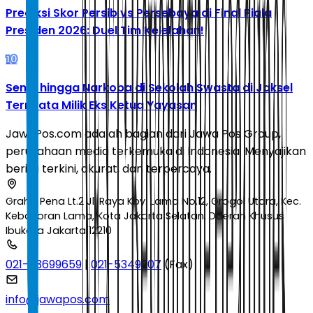
Prediksi Skor Persib vs Persebaya di Final Piala
Presiden 2026: Duel Tim Kelelahan!
10
Senpi hingga Narkoba di Sekolah Swasta di Jaksel
Ternyata Milik Eks Ketua Yayasan
JawaPos.com adalah bagian dari Jawa Pos Group,
perusahaan media terkemuka di Indonesia. Menyajikan
berita terkini, akurat, dan terpercaya.
Graha Pena Lt.2 Jl. Raya Kby. Lama No.12, Grogol Utara, Kec.
Kebayoran Lama, Kota Jakarta Selatan, Daerah Khusus
Ibukota Jakarta 12210
021-53699659
|
021-5349207
(Fax)
info@jawapos.com