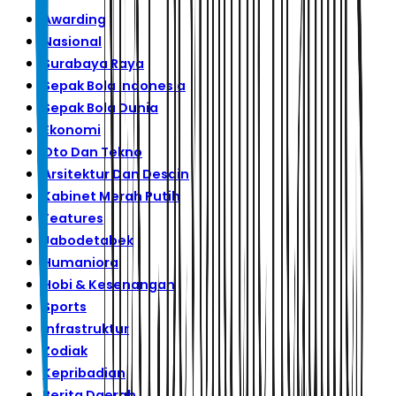
Awarding
Nasional
Surabaya Raya
Sepak Bola Indonesia
Sepak Bola Dunia
Ekonomi
Oto Dan Tekno
Arsitektur Dan Desain
Kabinet Merah Putih
Features
Jabodetabek
Humaniora
Hobi & Kesenangan
Sports
Infrastruktur
Zodiak
Kepribadian
Berita Daerah