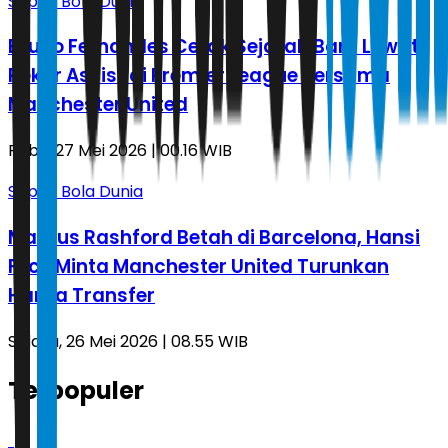
Sepak Bola Dunia
Bruno Fernandes Cetak Sejarah Baru Lewat
Rekor Assist di Premier League Bersama
Manchester United
Rabu, 27 Mei 2026 | 00.16 WIB
Sepak Bola Dunia
Marcus Rashford Betah di Barcelona, Hansi
Flick Minta Manchester United Turunkan
Harga Transfer
Selasa, 26 Mei 2026 | 08.55 WIB
Terpopuler
1