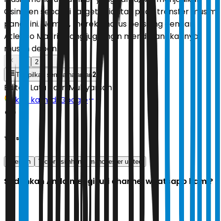
Osimhen sebagai target prioritas pada transfer musim
panas ini. Namun, mereka harus bersaing dengan
Atletico Madrid yang juga ingin mendatangkannya
musim depan.
1
2
2
Tampilkan semua halaman
Editor:
Latu Ratri Mubyarsah
Ikuti kami di Google
Tags
ederson
Victor osimhen
manchester united
Sudahkah Anda mengikuti channel whatsapp kami?