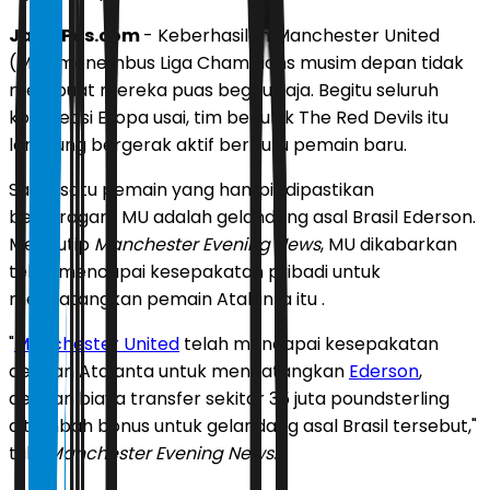
JawaPos.com
- Keberhasilan Manchester United
(MU) menembus Liga Champions musim depan tidak
membuat mereka puas begitu saja. Begitu seluruh
kompetisi Eropa usai, tim berjuluk The Red Devils itu
langsung bergerak aktif berburu pemain baru.
Salah satu pemain yang hampir dipastikan
berseragam MU adalah gelandang asal Brasil Ederson.
Mengutip
Manchester Evening News
, MU dikabarkan
telah mencapai kesepakatan pribadi untuk
mendatangkan pemain Atalanta itu .
"
Manchester United
telah mencapai kesepakatan
dengan Atalanta untuk mendatangkan
Ederson
,
dengan biaya transfer sekitar 35 juta poundsterling
ditambah bonus untuk gelandang asal Brasil tersebut,"
tulis
Manchester Evening News
.