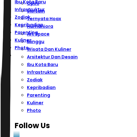
Ibu Kota Baru
Opini
Infrastruktur
Sisi Lain
Zodiak
Ternyata Hoax
Kepribadian
Humaniora
Parenting
Art Space
Kuliner
Minggu
Photo
Wisata Dan Kuliner
Arsitektur Dan Desain
Ibu Kota Baru
Infrastruktur
Zodiak
Kepribadian
Parenting
Kuliner
Photo
Follow Us