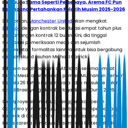
Sama Seperti Persebaya, Arema FC Pun
Baca Juga:
Berencana Pertahankan Pelatih Musim 2025-2026
Dilaporkan,
Manchester United
akan mengikat
Ederson
dengan kontrak berdurasi empat tahun plus
perpanjangan kontrak 12 bulan. Kini, dia tinggal
menjalani pemeriksaan medis dan sejumlah
persyaratan formalitas lainnya untuk bisa bergabung
dengan skuad asuhan Michael Carrick.
Ederson sudah berkarir di Atalanta selama empat
tahun. Meski akan menjadi pemain MU, namun pemain
berusia 26 tahun itu ternhyata tidak masuk ke dalam
skuad Brasil yang akan berlaga di Piala Dunia 2026.
Dia diproyeksikan untuk menggantikan peran
Casemiro yang memutuskan tidak memperpanjang
kontrak di Old Trafford. Tentunya, dia harus bekerja
keras karena pengaruh Casemiro di lini tengah MU