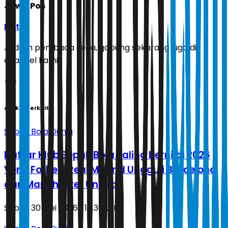
Jawa Pos
Ikuti
Jadilah pembaca setia, gabung sekarang juga di
channel kami!
Artikel Terkait
Sepak Bola Dunia
Daftar Klub Sepak Bola Paling Bernilai 2026
Versi Forbes: Real Madrid Ungguli Barcelona
dan Manchester United
Sabtu, 30 Mei 2026 | 15.30 WIB