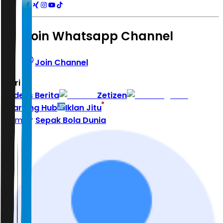
Join Whatsapp Channel
Join Channel
Hari ini
|
Indeks Berita
Zetizen
Learning Hub
Iklan Jitu
Home
Sepak Bola Dunia