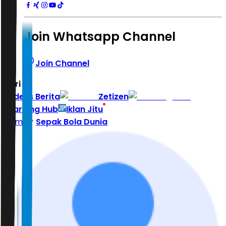
Join Whatsapp Channel
Join Channel
Hari ini
|
Indeks Berita
Zetizen
Learning Hub
Iklan Jitu
Home
Sepak Bola Dunia