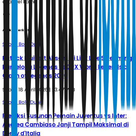
channel kami!
Artikel Terkait
Sepak Bola Dunia
Patrick Kluivert Absen! Ini Link Live Streaming
Barcelona Legends vs DRX World Legends di
Clash of Legends 2026
Sabtu, 18 April 2026 | 23.47 WIB
Sepak Bola Dunia
Prediksi Susunan Pemain Juventus vs Inter:
Andrea Cambiaso Janji Tampil Maksimal di
Derby d'Italia