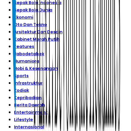
Sepak Bola Indonesia
Sepak Bola Dunia
Ekonomi
Oto Dan Tekno
Arsitektur Dan Desain
Kabinet Merah Putih
Features
Jabodetabek
Humaniora
Hobi & Kesenangan
Sports
Infrastruktur
Zodiak
Kepribadian
Berita Daerah
Entertainment
Lifestyle
Internasional