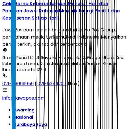
Cek Warna Keberuntungan Menurut Hari dan
Pasaran Jawa: Rahasia Menarik Energi Positif dan
Kesuksesan Setiap Hari!
JawaPos.com adalah bagian dari Jawa Pos Group,
perusahaan media terkemuka di Indonesia. Menyajikan
berita terkini, akurat, dan terpercaya.
Graha Pena Lt.2 Jl. Raya Kby. Lama No.12, Grogol Utara, Kec.
Kebayoran Lama, Kota Jakarta Selatan, Daerah Khusus
Ibukota Jakarta 12210
021-53699659
|
021-5349207
(Fax)
info@jawapos.com
Awarding
Nasional
Surabaya Raya