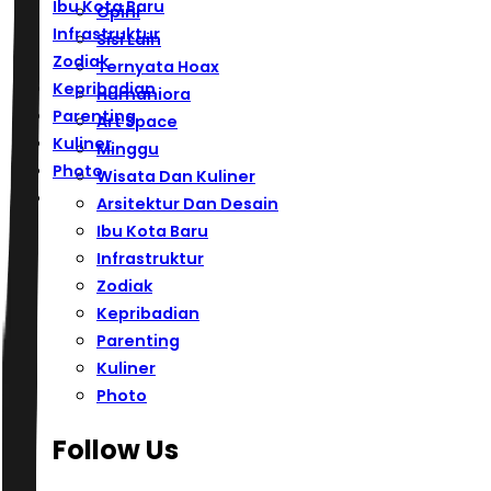
Ibu Kota Baru
Opini
Infrastruktur
Sisi Lain
Zodiak
Ternyata Hoax
Kepribadian
Humaniora
Parenting
Art Space
Kuliner
Minggu
Photo
Wisata Dan Kuliner
Arsitektur Dan Desain
Ibu Kota Baru
Infrastruktur
Zodiak
Kepribadian
Parenting
Kuliner
Photo
Follow Us