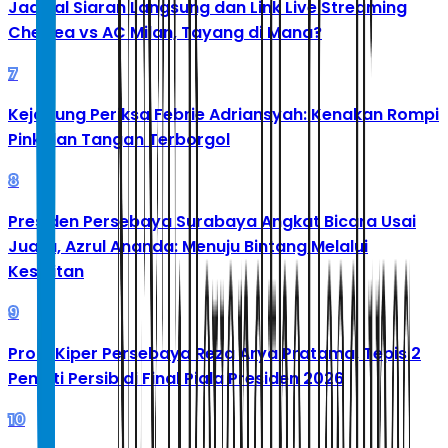
Jadwal Siaran Langsung dan Link Live Streaming
Chelsea vs AC Milan, Tayang di Mana?
7
Kejagung Periksa Febrie Adriansyah: Kenakan Rompi
Pink dan Tangan Terborgol
8
Presiden Persebaya Surabaya Angkat Bicara Usai
Juara, Azrul Ananda: Menuju Bintang Melalui
Kesulitan
9
Profil Kiper Persebaya Reza Arya Pratama, Tepis 2
Penalti Persib di Final Piala Presiden 2026
10