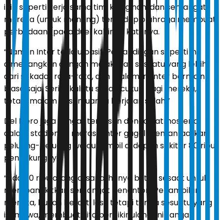
ini), seperti kerja sama tim, keinginan, dan semangat
mereka (untuk menang) terhadap olahraga membuat
perbedaan (pada duel kali ini),” katanya.
“Namun Inter terlalu pasif. Pertandingan seperti ini
dimenangkan dengan melakukan sesuatu yang lebih
dari sekadar rata-rata, dan malam ini Inter bermain
biasa saja. Seringkali itu sudah cukup bagi mereka,
tetapi malam ini semuanya berjalan salah.”
Del Piero juga sangat terkesan dengan atmosfer di
dalam stadion. Ia merasa Inter gagal memanfaatkan
peluang-peluang walau tampil di depan sekitar 80 ribu
pendukungnya.
“Ada 80 ribu orang di sana, hanya butuh sesaat untuk
membangkitkan semangat penonton. Penampilan
mereka, bukan berarti lesu tetapi tanpa sesuatu yang
istimewa, membuat kita berpikir ulang. Ini sangat