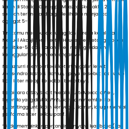
kalah di Stadion Giuseppe Meazza. Skor akhir 2–1
setelah tertinggal dua gol lebih dulu menjadikan
agregat 5–2.
Tim tamu membuka keunggulan karena kesalahan
Manuel Akanji. Jens Petter Hauge mencetak gol pada
menit ke-58 dan Hakon Evjen menggandakan
keunggulan dengan tendangan voli.
Nerazzurri memperkecil ketertinggalan lewat
Alessandro Bastoni. Namun, upaya tersebut tak cukup
bagi Inter melaju ke babak berikutnya.
Berbicara di Sky Sport melalui TuttoMercatoWeb,
legenda yang dijuluki
Pinturicchio
ini memberikan
pujian tinggi untuk tim Norwegia. Namun, ia juga menilai
performa Inter terlalu pasif.
“Bodo memainkan pertandingan yang luar biasa (hari