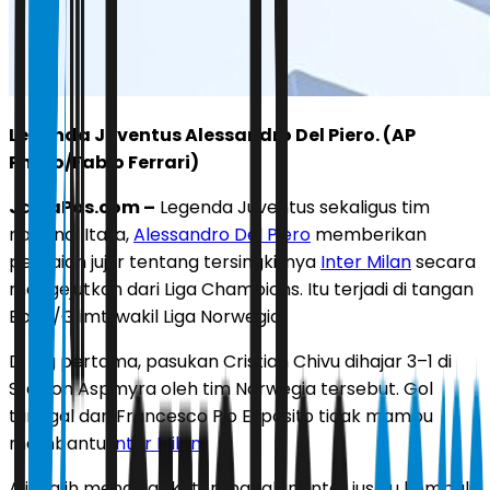
Legenda Juventus Alessandro Del Piero. (AP
Photo/Fabio Ferrari)
JawaPos.com –
Legenda Juventus sekaligus tim
nasional Italia,
Alessandro Del Piero
memberikan
penilaian jujur tentang tersingkirnya
Inter Milan
secara
mengejutkan dari Liga Champions. Itu terjadi di tangan
Bodo/Glimt, wakil Liga Norwegia.
Di leg pertama, pasukan Cristian Chivu dihajar 3–1 di
Stadion Aspmyra oleh tim Norwegia tersebut. Gol
tunggal dari Francesco Pio Esposito tidak mampu
membantu
Inter Milan
.
Alih-alih mengejar ketertinggalan, Inter justru kembali