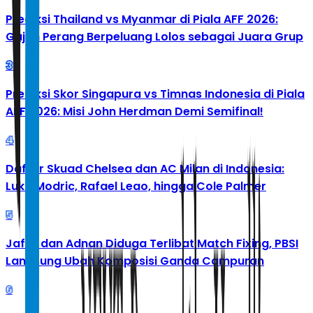
Prediksi Thailand vs Myanmar di Piala AFF 2026:
Gajah Perang Berpeluang Lolos sebagai Juara Grup
3
Prediksi Skor Singapura vs Timnas Indonesia di Piala
AFF 2026: Misi John Herdman Demi Semifinal!
4
Daftar Skuad Chelsea dan AC Milan di Indonesia:
Luka Modric, Rafael Leao, hingga Cole Palmer
5
Jafar dan Adnan Diduga Terlibat Match Fixing, PBSI
Langsung Ubah Komposisi Ganda Campuran
6