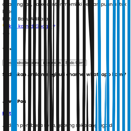
disayangkan, karena Inter memiliki kemampuan untuk
lolos.”
Editor:
Banu Adikara
Ikuti kami di Google
Tags
alessandro del piero
inter milan
Bodo Glimt
Sudahkah Anda mengikuti channel whatsapp kami?
Jawa Pos
Ikuti
Jadilah pembaca setia, gabung sekarang juga di