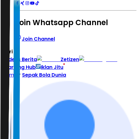
Join Whatsapp Channel
Join Channel
Hari ini
|
Indeks Berita
Zetizen
Learning Hub
Iklan Jitu
Home
Sepak Bola Dunia