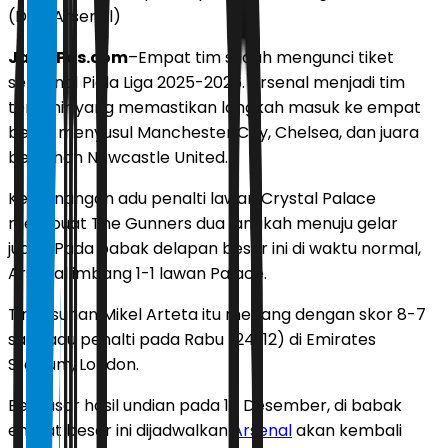
(Dok. Arsenal)
JawaPos.com
–Empat tim sudah mengunci tiket
semifinal Piala Liga 2025-2026. Arsenal menjadi tim
terakhir yang memastikan langkah masuk ke empat
besar menyusul Manchester City, Chelsea, dan juara
bertahan Newcastle United.
Kemenangan adu penalti lawan Crystal Palace
membuat The Gunners dua langkah menuju gelar
juara. Pada babak delapan besar ini di waktu normal,
Arsenal imbang 1-1 lawan Palace.
Tim asuhan Mikel Arteta itu menang dengan skor 8-7
saat adu penalti pada Rabu (24/12) di Emirates
Stadium, London.
Berdasar hasil undian pada 17 Desember, di babak
empat besar ini dijadwalkan
Arsenal
akan kembali