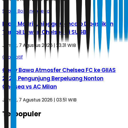
Sepak Bola Indonesia
Leao, Modric, hingga Goncalo Dipastikan
Tampil Lawan Chelsea di SUGBK
Jumat, 7 Agustus 2026 | 23.31 WIB
Otomotif
Geely Bawa Atmosfer Chelsea FC ke GIIAS
2026, Pengunjung Berpeluang Nonton
Chelsea vs AC Milan
Jumat, 7 Agustus 2026 | 03.51 WIB
Terpopuler