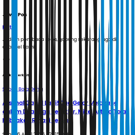
Jawa Pos
Ikuti
Jadilah pembaca setia, gabung sekarang juga di
channel kami!
Artikel Terkait
Sepak Bola Dunia
Arsenal Gagal Lagi! Dua Gelar Melayang
dalam Dua Laga Terakhir, Mikel Arteta Tolak
Kebijakan Rotasi Pemain
Senin, 6 April 2026 | 23.15 WIB