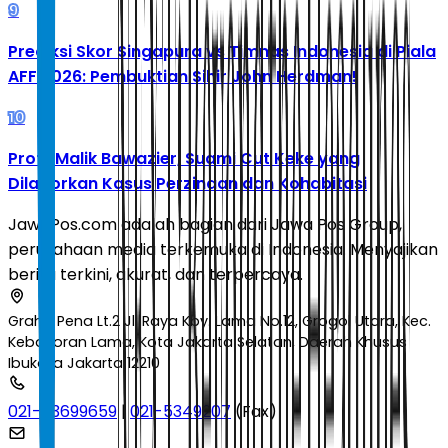
9
Prediksi Skor Singapura vs Timnas Indonesia di Piala
AFF 2026: Pembuktian Sihir John Herdman!
10
Profil Malik Bawazier, Suami Cut Keke yang
Dilaporkan Kasus Perzinaan dan Kohabitasi
JawaPos.com adalah bagian dari Jawa Pos Group,
perusahaan media terkemuka di Indonesia. Menyajikan
berita terkini, akurat, dan terpercaya.
Graha Pena Lt.2 Jl. Raya Kby. Lama No.12, Grogol Utara, Kec.
Kebayoran Lama, Kota Jakarta Selatan, Daerah Khusus
Ibukota Jakarta 12210
021-53699659
|
021-5349207
(Fax)