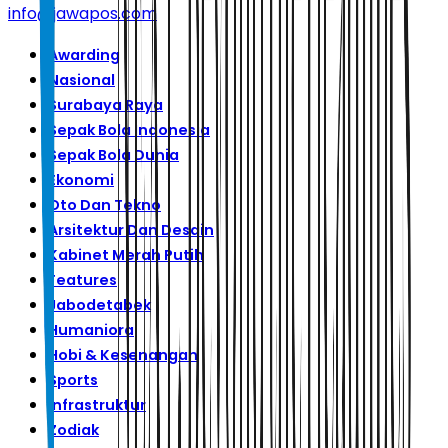
info@jawapos.com
Awarding
Nasional
Surabaya Raya
Sepak Bola Indonesia
Sepak Bola Dunia
Ekonomi
Oto Dan Tekno
Arsitektur Dan Desain
Kabinet Merah Putih
Features
Jabodetabek
Humaniora
Hobi & Kesenangan
Sports
Infrastruktur
Zodiak