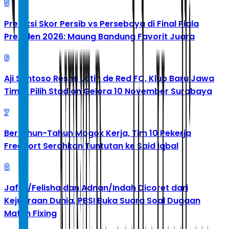
5
Prediksi Skor Persib vs Persebaya di Final Piala
Presiden 2026: Maung Bandung Favorit Juara
6
Aji Santoso Resmi Latih de Red FC, Klub Baru Jawa
Timur Pilih Stadion Gelora 10 November Surabaya
7
Bertahun-Tahun Mogok Kerja, Tim 10 Pekerja
Freeport Serahkan Tuntutan ke Said Iqbal
8
Jafar/Felisha dan Adnan/Indah Dicoret dari
Kejuaraan Dunia, PBSI Buka Suara Soal Dugaan
Match Fixing