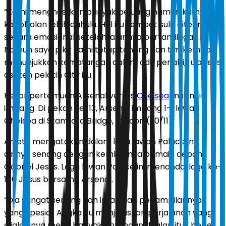
“Kami menghasilkan banyak peluang namun kami
kebobolan lebih dahulu. Hal itu sempat sulit diterima
secara emosional setelah jalannya pertandingan.
Namun saya pikir kami tetap tenang dan tim kembali
menunjukkan kematangan dalam adu penalti,” ujar eks
asisten pelatih City itu.
Rekor pertemuan Arsenal versus
Chelsea
musim ini
imbang. Di pekan ke-13, Arsenal imbang 1-1 lawan
Chelsea di Stamford Bridge, London (30/11).
Arteta mengatakan dalam laga lawan Palace ini
dirinya senang dengan kembalinya pemain depan
Gabriel Jesus. Laga lawan Palace ini menandai laga ke-
100 Jesus bersama Arsenal.
“Dia sangat senang dan ini adalah penampilannya
yang spesial. Angka itu menjelaskan perjalanan yang
dijalaninya meski banyak rintangan di jalan itu,” beber