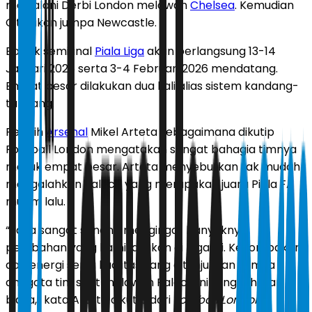
menjalani Derbi London melawan
Chelsea
. Kemudian
City akan jumpa Newcastle.
Babak semifinal
Piala Liga
akan berlangsung 13-14
Januari 2026 serta 3-4 Februari 2026 mendatang.
Empat besar dilakukan dua kali alias sistem kandang-
tandang.
Pelatih
Arsenal
Mikel Arteta sebagaimana dikutip
Football London mengatakan sangat bahagia timnya
masuk empat besar. Arteta menyebutkan tak mudah
mengalahkan Palace yang merupakan juara Piala FA
musim lalu.
“Saya sangat senang mengingat banyaknya
perubahan yang kami lakukan di laga ini. Kekompakan
dan energi serta kualitas yang ditunjukkan semua
anggota tim saat melawan Palace ini sungguh luar
biasa,” kata Arteta dikutip dari
Football London
.