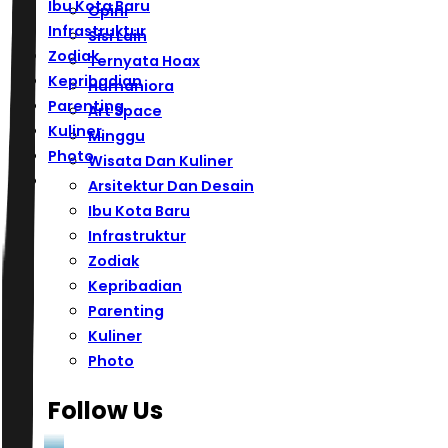
Ibu Kota Baru
Opini
Infrastruktur
Sisi Lain
Zodiak
Ternyata Hoax
Kepribadian
Humaniora
Parenting
Art Space
Kuliner
Minggu
Photo
Wisata Dan Kuliner
Arsitektur Dan Desain
Ibu Kota Baru
Infrastruktur
Zodiak
Kepribadian
Parenting
Kuliner
Photo
Follow Us