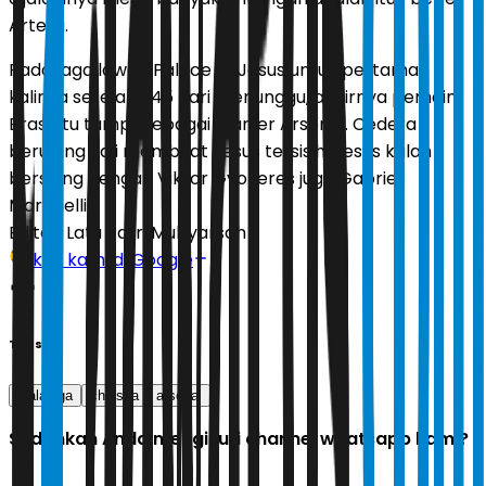
Arteta.
Pada laga lawan Palace ini Jesus untuk pertama
kalinya setelah 345 hari menunggu, akhirnya pemain
Brasil itu tampil sebagai starter Arsenal. Cedera
berulang kali membuat Jesus tersisih. Jesus kalah
bersaing dengan Viktor Gyokeres juga Gabriel
Martinelli.
Editor:
Latu Ratri Mubyarsah
Ikuti kami di Google
Tags
piala liga
chelsea
arsenal
Sudahkah Anda mengikuti channel whatsapp kami?