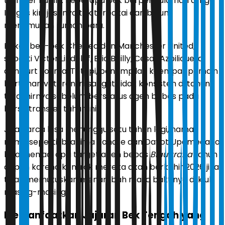
transfer kali ini. Beberapa bek berpengalaman di Liga
Inggris kini jasanya tak terpakai dan belum
menemukan rumah baru.
Bekas bek-bek Chelsea dan Manchester United,
seperti Victor Lindelof, Eric Bailly, Cesar Azpilicueta,
dan Kurt Zouma. Tetapi, penampilan keempat pemain
bertahan veteran ini sangat tidak konsisten di tahun
terakhirnya sebelum berstatus agen bebas pada
bursa transfer tahun ini.
Jika Barca bisa menunggu satu tahun lagi, nama-
nama seperti Ibrahima Konate dan Dayot Upamecano
bisa menjadi opsi target agen bebas
Blaugrana
tahun
depan karena kontrak mereka akan berkahir 2026 jika
tidak memutuskan menambah masa baktinya di klub
masing-masing.
Memanfaatkan Jajaran Bek Tengah yang