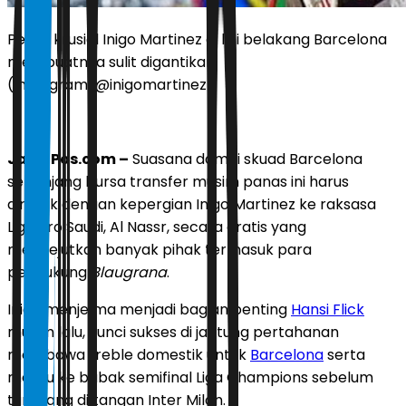
Peran krusial Inigo Martinez di lini belakang Barcelona
membuatnya sulit digantikan.
(Instagram/@inigomartinez)
JawaPos.com –
Suasana damai skuad Barcelona
sepanjang bursa transfer musim panas ini harus
dirusak dengan kepergian Inigo Martinez ke raksasa
Liga Pro Saudi, Al Nassr, secara gratis yang
mengejutkan banyak pihak termasuk para
pendukung
Blaugrana
.
Inigo menjelma menjadi bagian penting
Hansi Flick
musim lalu, kunci sukses di jantung pertahanan
membawa treble domestik untuk
Barcelona
serta
melaju ke babak semifinal Liga Champions sebelum
tumbang di tangan Inter Milan.