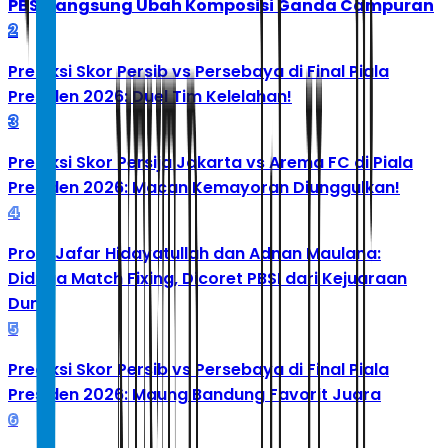
PBSI Langsung Ubah Komposisi Ganda Campuran
2
Prediksi Skor Persib vs Persebaya di Final Piala
Presiden 2026: Duel Tim Kelelahan!
3
Prediksi Skor Persija Jakarta vs Arema FC di Piala
Presiden 2026: Macan Kemayoran Diunggulkan!
4
Profil Jafar Hidayatullah dan Adnan Maulana:
Diduga Match Fixing, Dicoret PBSI dari Kejuaraan
Dunia
5
Prediksi Skor Persib vs Persebaya di Final Piala
Presiden 2026: Maung Bandung Favorit Juara
6