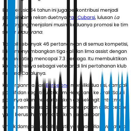
Bek berusia 34 tahun ini juga berkontribusi menjadi
pembimbing rekan duetnya
Pau Cubarsi
, lulusan
La
Masia
yang menjalani musim keduanya promosi ke tim
senior
Blaugrana
.
Tampil sebanyak 46 pertandingan di semua kompetisi,
Inigo menyumbangkan tiga gol dan lima assist dengan
rataan rating mencapai 7.3 per laga. Itu membuktikan
konsistensinya sebagai veteran di lini pertahanan klub
raksasa Catalunya.
Kepergiannya dari
Barcelona
memiliki dua sisi, dampak
positif dan negatif untuk tim. Hengkang ke Arab Saudi
pastinya akan mendatangkan gaji selangit untuknya,
serta membebaskan beban pendapatan di Barcelona
yang berusaha mendaftarkan pemain baru.
Untuk dampak negatif, pastinya skuad
Blaugrana
akan