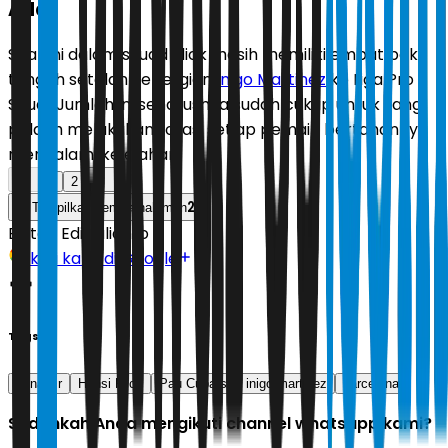
Ada
Saat ini dalam skuad Flick masih memiliki empat bek
tengah setelah kepergian
Inigo Martinez
ke Liga Pro
Saudi. Jumlah ini seharusnya sudah cukup untuk sang
pelatih melakukan rotasi setiap pemain bertahannya
mengalami kelelahan.
1
2
2
Tampilkan semua halaman
Editor:
Edi Yulianto
Ikuti kami di Google
Tags
al-nassr
Hansi Flick
Pau Cubarsi
inigo martinez
barcelona
Sudahkah Anda mengikuti channel whatsapp kami?