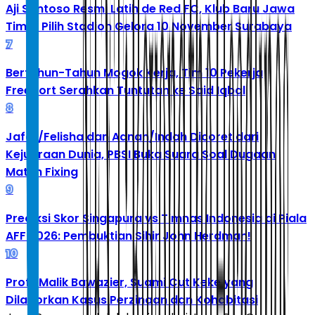
Aji Santoso Resmi Latih de Red FC, Klub Baru Jawa
Timur Pilih Stadion Gelora 10 November Surabaya
7
Bertahun-Tahun Mogok Kerja, Tim 10 Pekerja
Freeport Serahkan Tuntutan ke Said Iqbal
8
Jafar/Felisha dan Adnan/Indah Dicoret dari
Kejuaraan Dunia, PBSI Buka Suara Soal Dugaan
Match Fixing
9
Prediksi Skor Singapura vs Timnas Indonesia di Piala
AFF 2026: Pembuktian Sihir John Herdman!
10
Profil Malik Bawazier, Suami Cut Keke yang
Dilaporkan Kasus Perzinaan dan Kohabitasi