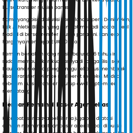
bursa transfer musim panas ini.
Nama yang bisa diakusisi Barcelona seperti Dani Vivian,
bek Athletic Bilbao yang sempat menjadi incaran Real
Madrid di bursa transfer musim panas ini. Banderol
harganya mencapai EUR 40 juta.
Pemain bertahan yang masih berusia 26 tahun ini
sudah membuktikan kualitasnya di La Liga. Bisa saja
Blaugrana menjadi pengganggu sekaligus membajak
kisah transfer Vivian ke rival berat mereka, Madrid,
sebelum bursa transfer ditutup awal September
mendatang.
Mencari Pemain di Pasar Agen Bebas
Keterbatasan biaya beli Barca juga bisa di atasi
dengan memanfaatkan pasar agen bebas di bursa