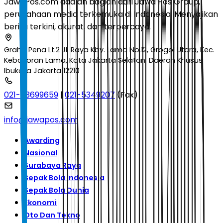
JawaPos.com adalah bagian dari Jawa Pos Group,
perusahaan media terkemuka di Indonesia. Menyajikan
berita terkini, akurat, dan terpercaya.
Graha Pena Lt.2 Jl. Raya Kby. Lama No.12, Grogol Utara, Kec.
Kebayoran Lama, Kota Jakarta Selatan, Daerah Khusus
Ibukota Jakarta 12210
021-53699659
|
021-5349207
(Fax)
info@jawapos.com
Awarding
Nasional
Surabaya Raya
Sepak Bola Indonesia
Sepak Bola Dunia
Ekonomi
Oto Dan Tekno