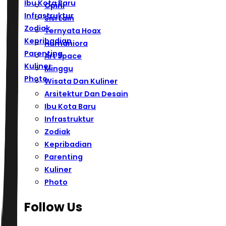
Ibu Kota Baru
Opini
Infrastruktur
Sisi Lain
Zodiak
Ternyata Hoax
Kepribadian
Humaniora
Parenting
Art Space
Kuliner
Minggu
Photo
Wisata Dan Kuliner
Arsitektur Dan Desain
Ibu Kota Baru
Infrastruktur
Zodiak
Kepribadian
Parenting
Kuliner
Photo
Follow Us