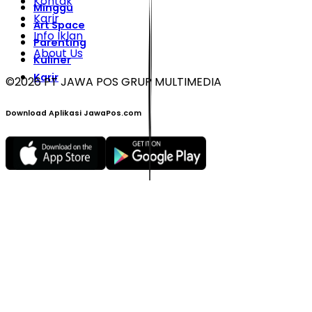
Kontak
Minggu
Karir
Art Space
Info Iklan
Parenting
About Us
Kuliner
Karir
©
2026
PT JAWA POS GRUP MULTIMEDIA
Download Aplikasi JawaPos.com