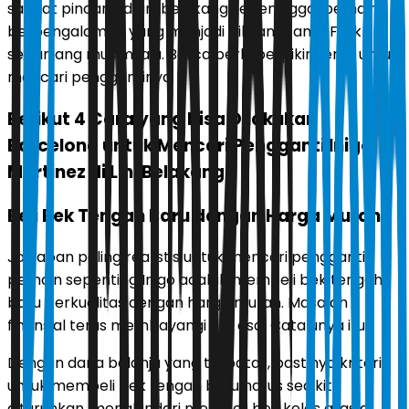
sangat pincang di lini belakang sepeninggal pemain
berpengalaman yang menjadi pilihan utama Flick
sepanjang musim lalu. Barca perlu berpikir keras untuk
mencari penggantinya.
Berikut 4 Cara yang bisa Dilakukan
Barcelona untuk Mencari Pengganti Inigo
Martinez di Lini Belakang
Beli Bek Tengah Baru dengan Harga Murah
Jawaban paling realistis untuk mencari pengganti
pemain sepenting Inigo adalah membeli bek tengah
baru berkualitas dengan harga murah. Masalah
finansial terus membayangi tim asal Catalunya itu.
Dengan dana belanja yang terbatas, pastinya kriteria
untuk membeli bek tengah baru harus sedikit
diturunkan, menghindari membeli bek kelas atas di