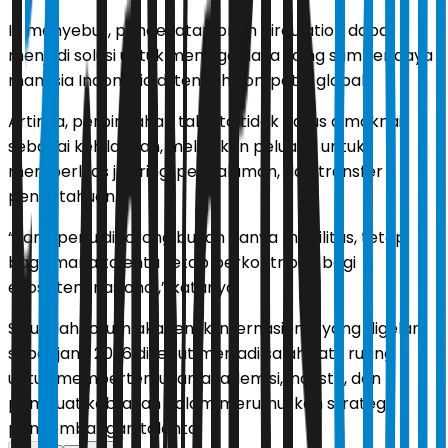
Ia menyebut, pendekatan brain circulation dapat
menjadi solusi untuk menjaga daya saing sumber daya
manusia Indonesia di tengah kompetisi global.
Artinya, perpindahan talenta tidak harus dimaknai
sebagai kehilangan, melainkan peluang untuk
memperluas jejaring, pengalaman, dan transfer
pengetahuan.
“Yang perlu didorong bukan hanya mobilitas, tetapi
bagaimana talenta tetap berkontribusi bagi
ekosistem nasional,” katanya.
Sejumlah forum akademik internasional yang digelar
sepanjang 2026 disebut menjadi salah satu ruang
untuk mempertemukan akademisi, industri, dan
pembuat kebijakan dalam merumuskan strategi
pengembangan talenta.