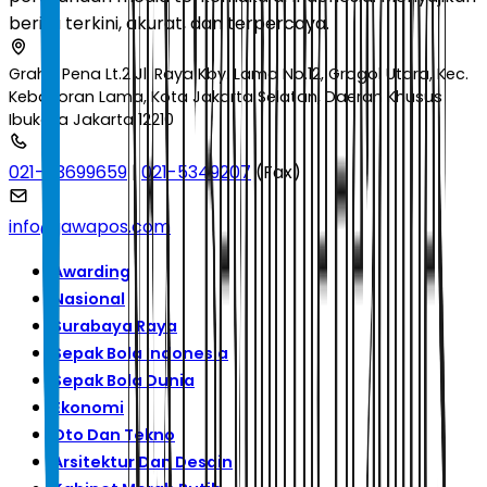
berita terkini, akurat, dan terpercaya.
Graha Pena Lt.2 Jl. Raya Kby. Lama No.12, Grogol Utara, Kec.
Kebayoran Lama, Kota Jakarta Selatan, Daerah Khusus
Ibukota Jakarta 12210
021-53699659
|
021-5349207
(Fax)
info@jawapos.com
Awarding
Nasional
Surabaya Raya
Sepak Bola Indonesia
Sepak Bola Dunia
Ekonomi
Oto Dan Tekno
Arsitektur Dan Desain