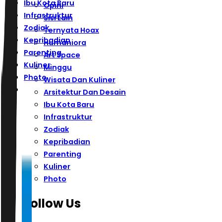
Ibu Kota Baru
Opini
Infrastruktur
Sisi Lain
Zodiak
Ternyata Hoax
Kepribadian
Humaniora
Parenting
Art Space
Kuliner
Minggu
Photo
Wisata Dan Kuliner
Arsitektur Dan Desain
Ibu Kota Baru
Infrastruktur
Zodiak
Kepribadian
Parenting
Kuliner
Photo
Follow Us