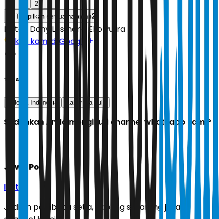
1
2
2
Tampilkan semua halaman
Editor:
Dony Lesmana Eko Putra
Ikuti kami di Google
Tags
Talenta Indonesia
Kabur aja dulu
Sudahkah Anda mengikuti channel whatsapp kami?
Jawa Pos
Ikuti
Jadilah pembaca setia, gabung sekarang juga di