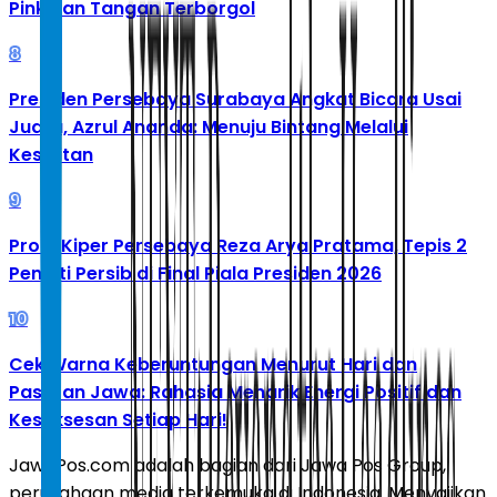
Pink dan Tangan Terborgol
8
Presiden Persebaya Surabaya Angkat Bicara Usai
Juara, Azrul Ananda: Menuju Bintang Melalui
Kesulitan
9
Profil Kiper Persebaya Reza Arya Pratama, Tepis 2
Penalti Persib di Final Piala Presiden 2026
10
Cek Warna Keberuntungan Menurut Hari dan
Pasaran Jawa: Rahasia Menarik Energi Positif dan
Kesuksesan Setiap Hari!
JawaPos.com adalah bagian dari Jawa Pos Group,
perusahaan media terkemuka di Indonesia. Menyajikan