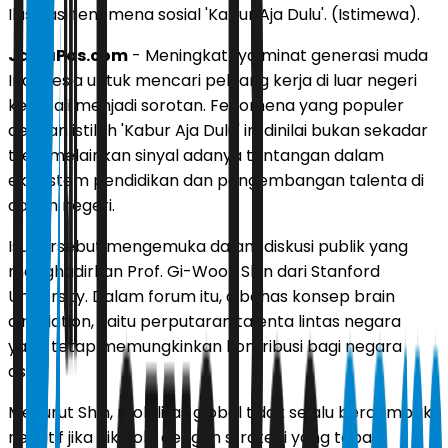
Ilustrasi fenomena sosial 'Kabur Aja Dulu'. (Istimewa).
JawaPos.com
- Meningkatnya minat generasi muda
Indonesia untuk mencari peluang kerja di luar negeri
kembali menjadi sorotan. Fenomena yang populer
dengan istilah 'Kabur Aja Dulu' ini dinilai bukan sekadar
tren, melainkan sinyal adanya tantangan dalam
ekosistem pendidikan dan pengembangan talenta di
dalam negeri.
Isu tersebut mengemuka dalam diskusi publik yang
menghadirkan Prof. Gi-Wook Shin dari Stanford
University. Dalam forum itu, dibahas konsep brain
circulation, yaitu perputaran talenta lintas negara
yang tetap memungkinkan kontribusi bagi negara
asal.
Menurut Shin, mobilitas global tidak selalu berdampak
negatif jika dikelola dengan strategi yang tepat.