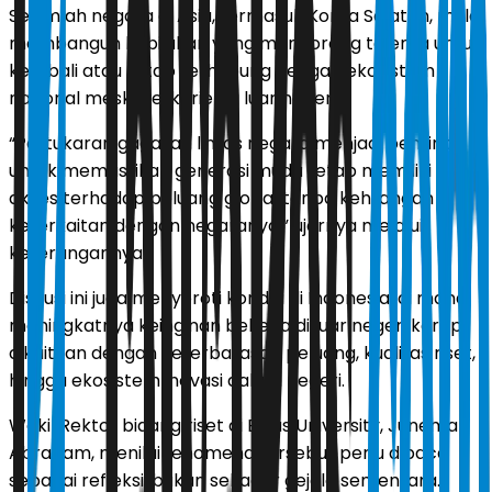
Sejumlah negara di Asia, termasuk Korea Selatan, mulai
membangun kebijakan yang mendorong talenta untuk
kembali atau tetap terhubung dengan ekosistem
nasional meski berkarier di luar negeri.
“Pertukaran gagasan lintas negara menjadi penting
untuk memastikan generasi muda tetap memiliki
akses terhadap peluang global tanpa kehilangan
keterkaitan dengan negaranya,” ujarnya melalui
keterangannya.
Diskusi ini juga menyoroti kondisi di Indonesia, di mana
meningkatnya keinginan bekerja di luar negeri kerap
dikaitkan dengan keterbatasan peluang, kualitas riset,
hingga ekosistem inovasi dalam negeri.
Wakil Rektor bidang riset di Binus University, Juneman
Abraham, menilai fenomena tersebut perlu dibaca
sebagai refleksi, bukan sekadar gejala sementara.