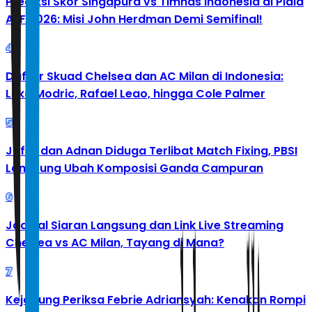
Prediksi Skor Singapura vs Timnas Indonesia di Piala
AFF 2026: Misi John Herdman Demi Semifinal!
4
Daftar Skuad Chelsea dan AC Milan di Indonesia:
Luka Modric, Rafael Leao, hingga Cole Palmer
5
Jafar dan Adnan Diduga Terlibat Match Fixing, PBSI
Langsung Ubah Komposisi Ganda Campuran
6
Jadwal Siaran Langsung dan Link Live Streaming
Chelsea vs AC Milan, Tayang di Mana?
7
Kejagung Periksa Febrie Adriansyah: Kenakan Rompi