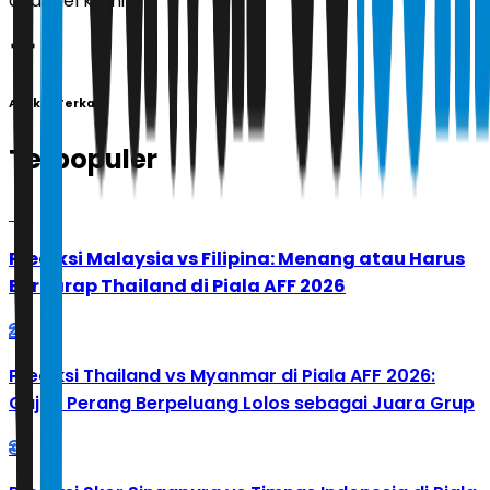
channel kami!
Artikel Terkait
Terpopuler
1
Prediksi Malaysia vs Filipina: Menang atau Harus
Berharap Thailand di Piala AFF 2026
2
Prediksi Thailand vs Myanmar di Piala AFF 2026:
Gajah Perang Berpeluang Lolos sebagai Juara Grup
3