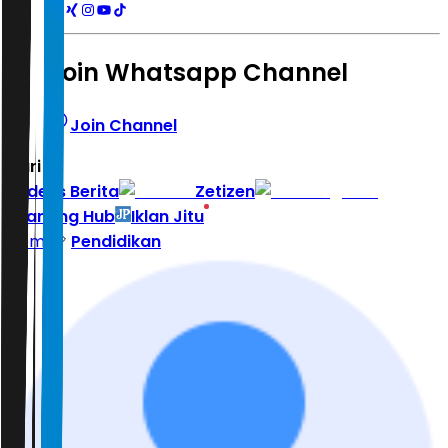
Join Whatsapp Channel
Join Channel
Hari ini
|
Indeks Berita
Zetizen
Learning Hub
Iklan Jitu
Home
Pendidikan