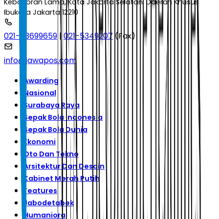
Kebayoran Lama, Kota Jakarta Selatan, Daerah Khusus
Ibukota Jakarta 12210
021-53699659
|
021-5349207
(Fax)
info@jawapos.com
Awarding
Nasional
Surabaya Raya
Sepak Bola Indonesia
Sepak Bola Dunia
Ekonomi
Oto Dan Tekno
Arsitektur Dan Desain
Kabinet Merah Putih
Features
Jabodetabek
Humaniora