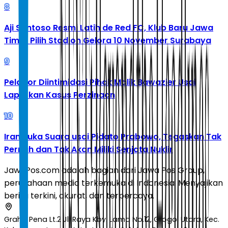
8
Aji Santoso Resmi Latih de Red FC, Klub Baru Jawa
Timur Pilih Stadion Gelora 10 November Surabaya
9
Pelapor Diintimidasi Pihak Malik Bawazier Usai
Laporkan Kasus Perzinaan
10
Iran Buka Suara usai Pidato Prabowo, Tegaskan Tak
Pernah dan Tak Akan Miliki Senjata Nuklir
JawaPos.com adalah bagian dari Jawa Pos Group,
perusahaan media terkemuka di Indonesia. Menyajikan
berita terkini, akurat, dan terpercaya.
Graha Pena Lt.2 Jl. Raya Kby. Lama No.12, Grogol Utara, Kec.