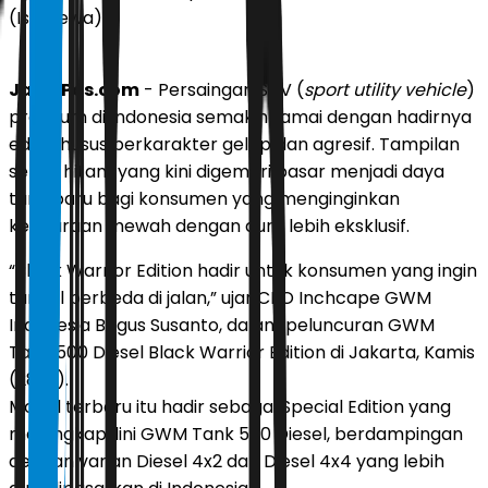
(Istimewa)
JawaPos.com
- Persaingan SUV (
sport utility vehicle
)
premium di Indonesia semakin ramai dengan hadirnya
edisi khusus berkarakter gelap dan agresif. Tampilan
serba hitam yang kini digemari pasar menjadi daya
tarik baru bagi konsumen yang menginginkan
kendaraan mewah dengan aura lebih eksklusif.
“Black Warrior Edition hadir untuk konsumen yang ingin
tampil berbeda di jalan,” ujar CEO Inchcape GWM
Indonesia Bagus Susanto, dalam peluncuran GWM
Tank 500 Diesel Black Warrior Edition di Jakarta, Kamis
(28/5).
Model terbaru itu hadir sebagai Special Edition yang
melengkapi lini GWM Tank 500 Diesel, berdampingan
dengan varian Diesel 4x2 dan Diesel 4x4 yang lebih