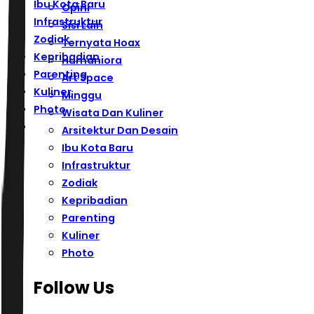
Ibu Kota Baru
Opini
Infrastruktur
Sisi Lain
Zodiak
Ternyata Hoax
Kepribadian
Humaniora
Parenting
Art Space
Kuliner
Minggu
Photo
Wisata Dan Kuliner
Arsitektur Dan Desain
Ibu Kota Baru
Infrastruktur
Zodiak
Kepribadian
Parenting
Kuliner
Photo
Follow Us