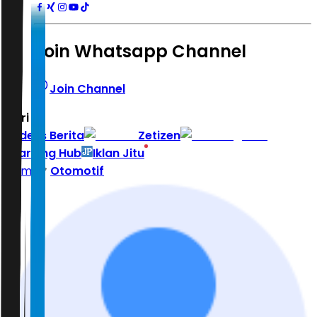
Join Whatsapp Channel
Join Channel
Hari ini
|
Indeks Berita
Zetizen
Learning Hub
Iklan Jitu
Home
Otomotif