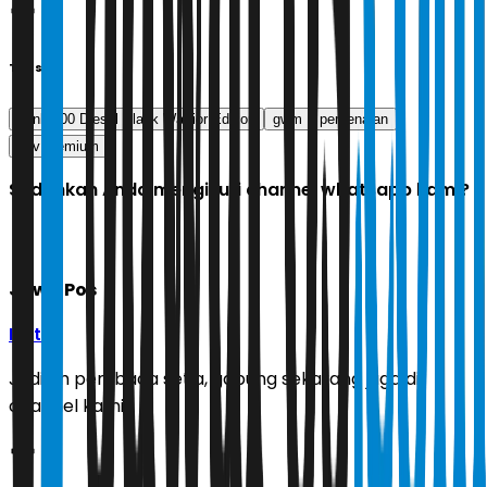
Tags
Tank 500 Diesel Black Warrior Edition
gwm
perkenalan
suv premium
Sudahkah Anda mengikuti channel whatsapp kami?
Jawa Pos
Ikuti
Jadilah pembaca setia, gabung sekarang juga di
channel kami!