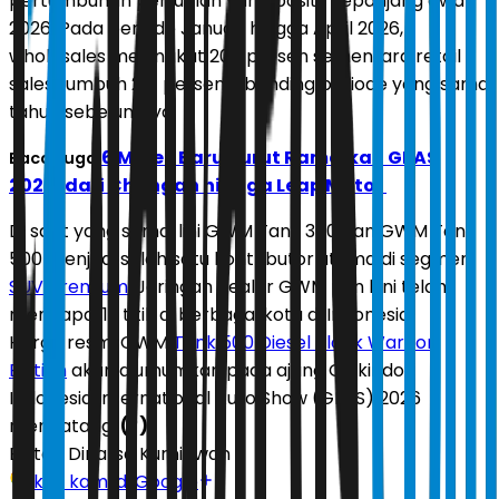
pertumbuhan penjualan yang positif sepanjang awal
2026. Pada periode Januari hingga April 2026,
wholesales meningkat 206 persen sementara retail
sales tumbuh 261 persen dibanding periode yang sama
tahun sebelumnya.
6 Merek Baru Turut Ramaikan GIIAS
Baca Juga:
2026, dari Changan hingga Leap Motor
Di saat yang sama, lini GWM Tank 300 dan GWM Tank
500 menjadi salah satu kontributor utama di segmen
SUV premium
. Jaringan dealer GWM pun kini telah
mencapai 19 titik di berbagai kota di Indonesia.
Harga resmi GWM
Tank 500 Diesel Black Warrior
Edition
akan diumumkan pada ajang Gaikindo
Indonesia International Auto Show (GIIAS) 2026
mendatang.
(*)
Editor:
Dinarsa Kurniawan
Ikuti kami di Google