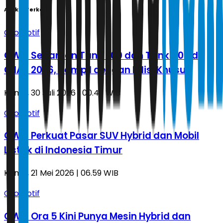
Artikel Terkait
Otomotif
GWM Segarkan Tank 300 dan Tank 500 di
GIIAS 2026, Tampil dengan Edisi Khusus
Kamis, 30 Juli 2026 | 00.49 WIB
Otomotif
GWM Perkuat Pasar SUV Hybrid dan Mobil
Listrik di Indonesia Timur
Kamis, 21 Mei 2026 | 06.59 WIB
Otomotif
GWM Ora 5 Kini Punya Mesin Hybrid dan