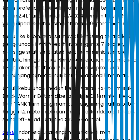
kenyamanan premium dengan kemampuan off-road
kelas profesional. Di balik kap mesinnya tertanam
mesin 2.4L Turbo Diesel GW4D24 dengan torsi 480 Nm
yang dipadukan transmisi otomatis 9-percepatan.
Masuk ke kabin, nuansa mewah langsung terasa lewat
penggunaan NAPPA leather, konfigurasi 7-seater,
massage seat, ventilated seat, panoramic sunroof
elektrik, hingga Active Noise Cancellation. Sistem audio
12-speaker Theatrical Sound juga disiapkan untuk
menunjang pengalaman berkendara lebih nyaman.
Untuk kebutuhan medan berat, varian 4x4 termasuk
Black Warrior Edition dibekali Triple Differential Lock,
fitur TANK Turn yang mampu mengurangi radius putar
hingga 1,2 meter, delapan mode berkendara off-road,
serta Off-Road Adaptive Cruise Control.
GWM
Indonesia juga tengah menikmati tren