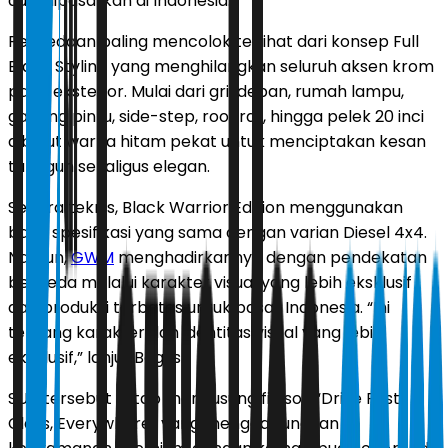
dulu dipasarkan di Indonesia.
Perbedaan paling mencolok terlihat dari konsep Full
Black Styling yang menghilangkan seluruh aksen krom
pada eksterior. Mulai dari gril depan, rumah lampu,
gagang pintu, side-step, roof rail, hingga pelek 20 inci
dibalut warna hitam pekat untuk menciptakan kesan
tangguh sekaligus elegan.
Secara teknis, Black Warrior Edition menggunakan
basis spesifikasi yang sama dengan varian Diesel 4x4.
Namun,
GWM
menghadirkannya dengan pendekatan
berbeda melalui karakter visual yang lebih eksklusif
dan produksi terbatas untuk pasar Indonesia. “Ini
tentang karakter dan identitas visual yang lebih
eksklusif,” lanjut Bagus.
SUV tersebut tetap mengusung filosofi “Drive First
Class, Everywhere” yang menggabungkan