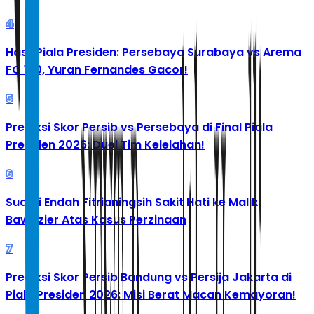
4
Hasil Piala Presiden: Persebaya Surabaya vs Arema
FC 1-0, Yuran Fernandes Gacor!
5
Prediksi Skor Persib vs Persebaya di Final Piala
Presiden 2026: Duel Tim Kelelahan!
6
Suami Endah Fitrianingsih Sakit Hati ke Malik
Bawazier Atas Kasus Perzinaan
7
Prediksi Skor Persib Bandung vs Persija Jakarta di
Piala Presiden 2026: Misi Berat Macan Kemayoran!