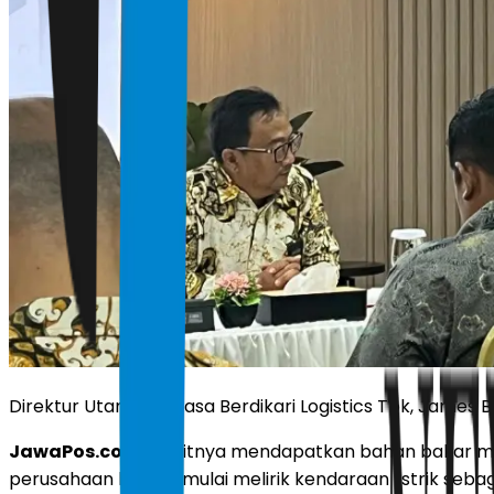
Direktur Utama PT Jasa Berdikari Logistics Tbk, James
JawaPos.com -
Sulitnya mendapatkan bahan bakar min
perusahaan logistik mulai melirik kendaraan listrik seb