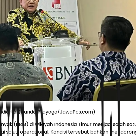
 Budiarto. (Nanda Prayoga/JawaPos.com)
yak (BBM) di wilayah Indonesia Timur menjadi salah sat
agai solusi operasional. Kondisi tersebut bahkan mendoron