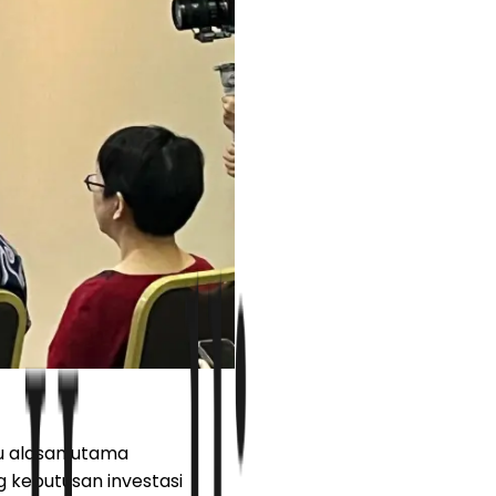
u alasan utama
g keputusan investasi