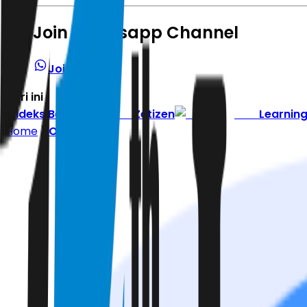
Join Whatsapp Channel
Join Channel
Hari ini
|
Indeks Berita
Zetizen
Learnin
Home
Otomotif