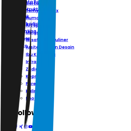
Ibu Kota Baru
Sisi Lain
Infrastruktur
Ternyata Hoax
Zodiak
Humaniora
Kepribadian
Art Space
Parenting
Minggu
Kuliner
Wisata Dan Kuliner
Photo
Arsitektur Dan Desain
Ibu Kota Baru
Infrastruktur
Zodiak
Kepribadian
Parenting
Kuliner
Photo
Follow Us