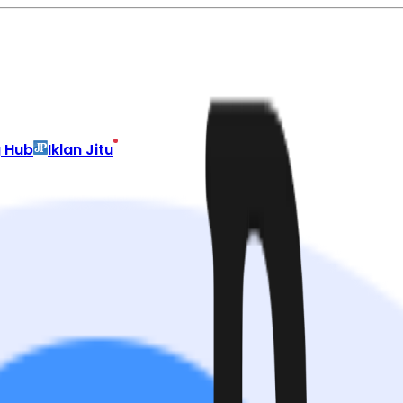
g Hub
Iklan Jitu