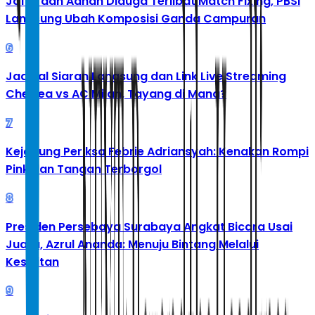
Jafar dan Adnan Diduga Terlibat Match Fixing, PBSI
Langsung Ubah Komposisi Ganda Campuran
6
Jadwal Siaran Langsung dan Link Live Streaming
Chelsea vs AC Milan, Tayang di Mana?
7
Kejagung Periksa Febrie Adriansyah: Kenakan Rompi
Pink dan Tangan Terborgol
8
Presiden Persebaya Surabaya Angkat Bicara Usai
Juara, Azrul Ananda: Menuju Bintang Melalui
Kesulitan
9