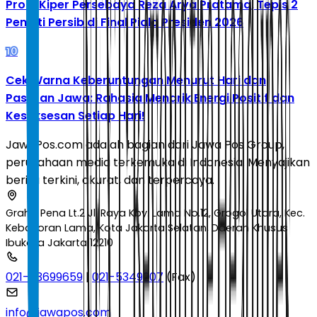
Profil Kiper Persebaya Reza Arya Pratama, Tepis 2
Penalti Persib di Final Piala Presiden 2026
10
Cek Warna Keberuntungan Menurut Hari dan
Pasaran Jawa: Rahasia Menarik Energi Positif dan
Kesuksesan Setiap Hari!
JawaPos.com adalah bagian dari Jawa Pos Group,
perusahaan media terkemuka di Indonesia. Menyajikan
berita terkini, akurat, dan terpercaya.
Graha Pena Lt.2 Jl. Raya Kby. Lama No.12, Grogol Utara, Kec.
Kebayoran Lama, Kota Jakarta Selatan, Daerah Khusus
Ibukota Jakarta 12210
021-53699659
|
021-5349207
(Fax)
info@jawapos.com