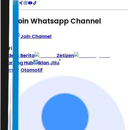
Join Whatsapp Channel
Join Channel
Hari ini
|
Indeks Berita
Zetizen
Learning Hub
Iklan Jitu
Home
Otomotif