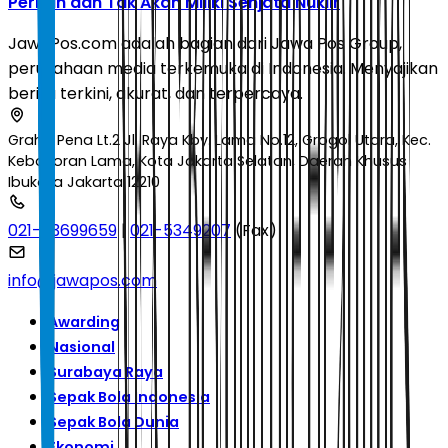
Pernah dan Tak Akan Miliki Senjata Nuklir
JawaPos.com adalah bagian dari Jawa Pos Group,
perusahaan media terkemuka di Indonesia. Menyajikan
berita terkini, akurat, dan terpercaya.
Graha Pena Lt.2 Jl. Raya Kby. Lama No.12, Grogol Utara, Kec.
Kebayoran Lama, Kota Jakarta Selatan, Daerah Khusus
Ibukota Jakarta 12210
021-53699659
|
021-5349207
(Fax)
info@jawapos.com
Awarding
Nasional
Surabaya Raya
Sepak Bola Indonesia
Sepak Bola Dunia
Ekonomi