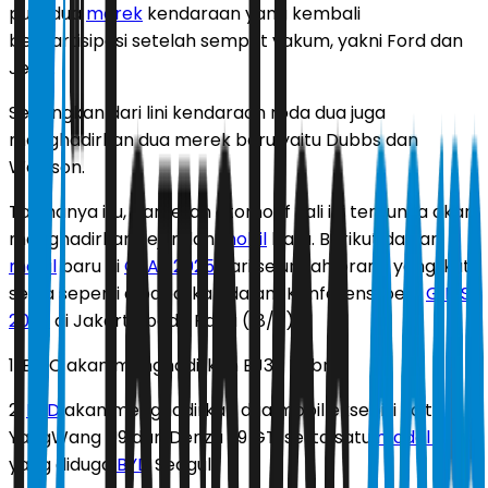
pula dua
merek
kendaraan yang kembali
berpartisipasi setelah sempat vakum, yakni Ford dan
Jeep.
Sedangkan dari lini kendaraan roda dua juga
menghadirkan dua merek baru yaitu Dubbs dan
Wedison.
Tak hanya itu, pameran otomotif kali ini tentunya akan
menghadirkan sejumlah
mobil
baru. Berikut daftar
mobil
baru di
GIIAS 2025
dari sejumlah brand yang ikut
serta seperti dipaparkan dalam Konferensi pers
GIIAS
2025
di Jakarta pada Rabu (18/6).
1. BAIC akan menghadirkan BJ30 Hybrid.
2.
BYD
akan menghadirkan dua mobil eksebisi yaitu
YangWang U9 dan Denza Z9 GT, serta satu
model baru
yang diduga
BYD
Seagull.