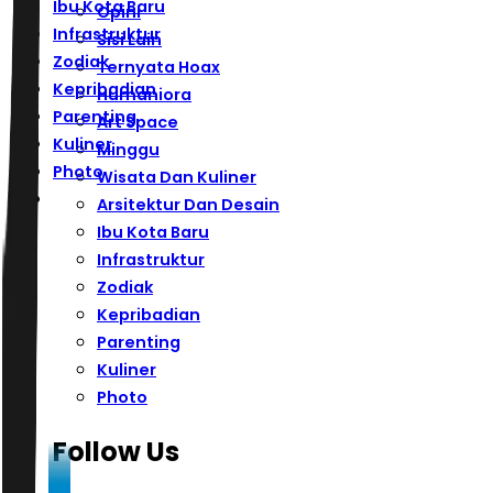
Ibu Kota Baru
Opini
Infrastruktur
Sisi Lain
Zodiak
Ternyata Hoax
Kepribadian
Humaniora
Parenting
Art Space
Kuliner
Minggu
Photo
Wisata Dan Kuliner
Arsitektur Dan Desain
Ibu Kota Baru
Infrastruktur
Zodiak
Kepribadian
Parenting
Kuliner
Photo
Follow Us