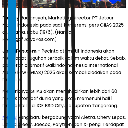
Ranggy Radiansyah, Marketing Director PT Jetour
Motor Indonesia pada saat konferensi pers GIIAS 2025
di Jakarta, Rabu (19/6). (Nanda
Prayoga/JawaPos.com)
JawaPos.com
- Pecinta otomotif Indonesia akan
mendapat suguhan terbaik dalam waktu dekat. Sebab,
pameran otomotif Gaikindo Indonesia International
Auto Show (GIIAS) 2025 akan kembali diadakan pada
tahun ini.
Menariknya, GIIAS akan menghadirkan lebih dari 60
merek otomotif dunia yang akan memenuhi hall 1
hingga hall 11 di ICE BSD City, Kabupaten Tangerang.
Merek
yang baru bergabung yakni Aletra, Chery Lepas,
Denza, Geely, Jaecoo, Polytron, dan X-peng. Terdapat