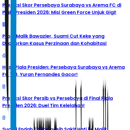
Prediksi Skor Persebaya Surabaya vs Arema FC di
Piala Presiden 2026: Misi Green Force Unjuk Gigi!
3
Profil Malik Bawazier, Suami Cut Keke yang
Dilaporkan Kasus Perzinaan dan Kohabitasi
4
Hasil Piala Presiden: Persebaya Surabaya vs Arema
FC 1-0, Yuran Fernandes Gacor!
5
Prediksi Skor Persib vs Persebaya di Final Piala
Presiden 2026: Duel Tim Kelelahan!
6
Suami Endah Fitrianingsih Sakit Hati ke Malik