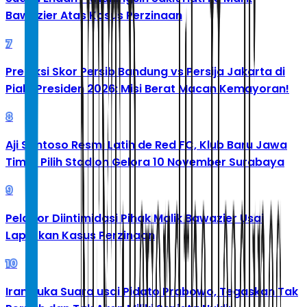
Bawazier Atas Kasus Perzinaan
7
Prediksi Skor Persib Bandung vs Persija Jakarta di
Piala Presiden 2026: Misi Berat Macan Kemayoran!
8
Aji Santoso Resmi Latih de Red FC, Klub Baru Jawa
Timur Pilih Stadion Gelora 10 November Surabaya
9
Pelapor Diintimidasi Pihak Malik Bawazier Usai
Laporkan Kasus Perzinaan
10
Iran Buka Suara usai Pidato Prabowo, Tegaskan Tak