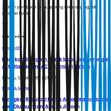
Jadilah pembaca setia, gabung sekarang juga di
channel kami!
Artikel Terkait
Otomotif
Hadirkan Beragam Merek Mobil dan Berbagai
Aktivitas dalam ACC Carnival Batam
Minggu, 12 Juli 2026 | 02.10 WIB
Music & Movie
Peringkat Reputasi Merek Aktor Drama Bulan
April Diumumkan, Ada Ju Ji Hoon