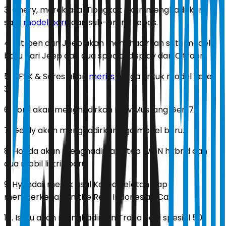
3. Chery, merek asal Tiongkok akan menghadirkan
satu
model baru
dan sub-brand Lepas.
4. Citroen dan Jeep akan menghadirkan satu model
baru dari Jeep dan dua special display dari Citroen.
5. DFSK & Seres akan
merilis
harga untuk model Seres
3.
6. Ford akan menghadirkan New Mustang Gen 7.
7. Geely akan menghadirkan tiga model baru.
8. Honda akan menghadirkan Step WGN hybrid dan
dua mobil listrik baru.
9. Hyundai, merek asal Korea Selatan siap
memperkenalkan the Real Indonesian Car.
10. Isuzu akan menghadirkan Traga edisi spesial 50