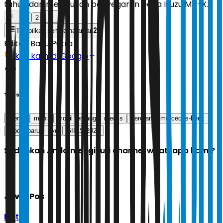
tahun dan melakukan penyegaran pada Isuzu MU-X.
1
2
2
Tampilkan semua halaman
Editor:
Bayu Putra
Ikuti kami di Google
Tags
merek
mobil
mobil terbang
merilis
deretan
mercedes-benz
model baru
byd
GIIAS 2025
Sudahkah Anda mengikuti channel whatsapp kami?
Jawa Pos
Ikuti