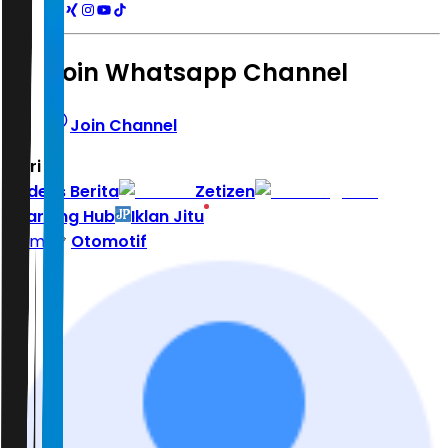
Join Whatsapp Channel
Join Channel
Hari ini
|
Indeks Berita
Zetizen
Learning Hub
Iklan Jitu
Home
Otomotif