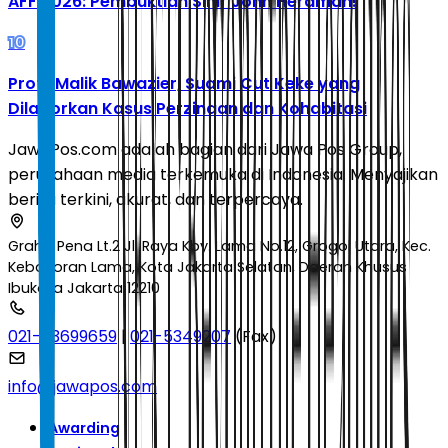
AFF 2026: Pembuktian Sihir John Herdman!
10
Profil Malik Bawazier, Suami Cut Keke yang
Dilaporkan Kasus Perzinaan dan Kohabitasi
JawaPos.com adalah bagian dari Jawa Pos Group,
perusahaan media terkemuka di Indonesia. Menyajikan
berita terkini, akurat, dan terpercaya.
Graha Pena Lt.2 Jl. Raya Kby. Lama No.12, Grogol Utara, Kec.
Kebayoran Lama, Kota Jakarta Selatan, Daerah Khusus
Ibukota Jakarta 12210
021-53699659
|
021-5349207
(Fax)
info@jawapos.com
Awarding