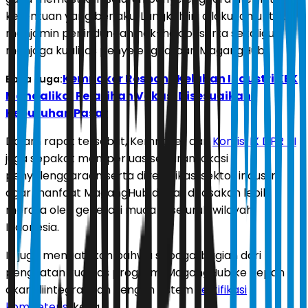
ketentuan yang berlaku. Langkah ini dilakukan untuk
menjamin perlindungan hak-hak peserta sekaligus
menjaga kualitas penyelenggaraan MagangHub.
Kemnaker Respons Keluhan Industri KEK
Baca Juga:
Mandalika, Pelatihan Vokasi Disesuaikan
Kebutuhan Pasar
Dalam rapat tersebut, Kemnaker dan
Komisi IX DPR RI
juga sepakat memperluas sebaran lokasi
penyelenggaraan serta diversifikasi sektor industri
agar manfaat MagangHub dapat dirasakan lebih
merata oleh generasi muda di seluruh wilayah
Indonesia.
Ia juga mengatakan bahwa sebagai bagian dari
penguatan kualitas program, MagangHub ke depan
akan diintegrasikan dengan sistem
sertifikasi
kompetensi
kerja.