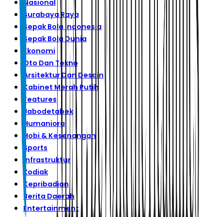
Nasional
Surabaya Raya
Sepak Bola Indonesia
Sepak Bola Dunia
Ekonomi
Oto Dan Tekno
Arsitektur Dan Desain
Kabinet Merah Putih
Features
Jabodetabek
Humaniora
Hobi & Kesenangan
Sports
Infrastruktur
Zodiak
Kepribadian
Berita Daerah
Entertainment