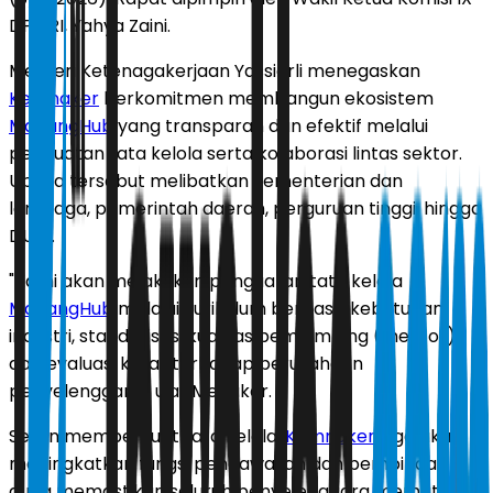
DPR RI, Yahya Zaini.
Menteri Ketenagakerjaan Yassierli menegaskan
Kemnaker
berkomitmen membangun ekosistem
MagangHub
yang transparan dan efektif melalui
penguatan tata kelola serta kolaborasi lintas sektor.
Upaya tersebut melibatkan kementerian dan
lembaga, pemerintah daerah, perguruan tinggi, hingga
DUDI.
"Kami akan melakukan penguatan tata kelola
MagangHub
melalui kurikulum berbasis kebutuhan
industri, standarisasi kualitas pembimbing (mentor),
dan evaluasi ketat terhadap perusahaan
penyelenggara," ujar Menaker.
Selain memperkuat tata kelola,
Kemnaker
juga akan
meningkatkan fungsi pengawasan dan pembinaan
guna memastikan seluruh penyelenggara mematuhi