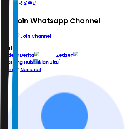
Join Whatsapp Channel
Join Channel
Hari ini
|
Indeks Berita
Zetizen
Learning Hub
Iklan Jitu
Home
Nasional