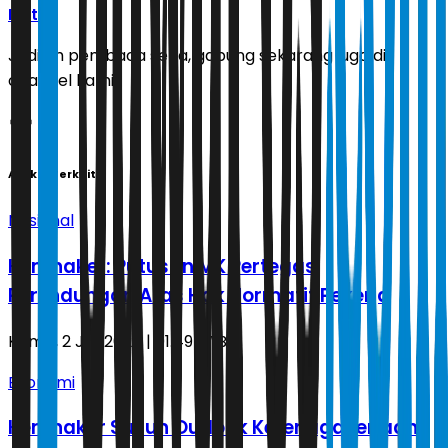
Ikuti
Jadilah pembaca setia, gabung sekarang juga di
channel kami!
Artikel Terkait
Nasional
Kemnaker: Putusan MK Pertegas
Perlindungan Atas Hak Normatif Pekerja
Kamis, 2 Juli 2026 | 01.49 WIB
Ekonomi
Kemnaker Susun Outlook Ketenagakerjaan