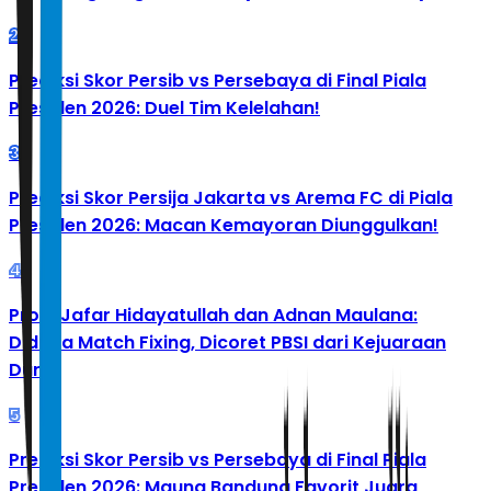
2
Prediksi Skor Persib vs Persebaya di Final Piala
Presiden 2026: Duel Tim Kelelahan!
3
Prediksi Skor Persija Jakarta vs Arema FC di Piala
Presiden 2026: Macan Kemayoran Diunggulkan!
4
Profil Jafar Hidayatullah dan Adnan Maulana:
Diduga Match Fixing, Dicoret PBSI dari Kejuaraan
Dunia
5
Prediksi Skor Persib vs Persebaya di Final Piala
Presiden 2026: Maung Bandung Favorit Juara