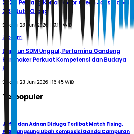
2026, Peluang Kerja Sektor Green Jobs Capai
3,88 Juta Orang
Selasa, 23 Juni 2026 | 19.16 WIB
Ekonomi
Bangun SDM Unggul, Pertamina Gandeng
Kemnaker Perkuat Kompetensi dan Budaya
K3
Selasa, 23 Juni 2026 | 15.45 WIB
Terpopuler
1
Jafar dan Adnan Diduga Terlibat Match Fixing,
PBSI Langsung Ubah Komposisi Ganda Campuran