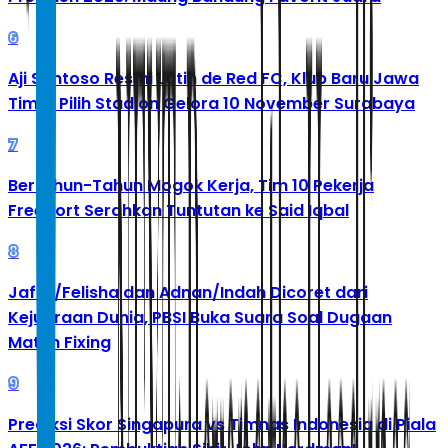
6
Aji Santoso Resmi Latih de Red FC, Klub Baru Jawa
Timur Pilih Stadion Gelora 10 November Surabaya
7
Bertahun-Tahun Mogok Kerja, Tim 10 Pekerja
Freeport Serahkan Tuntutan ke Said Iqbal
8
Jafar/Felisha dan Adnan/Indah Dicoret dari
Kejuaraan Dunia, PBSI Buka Suara Soal Dugaan
Match Fixing
9
Prediksi Skor Singapura vs Timnas Indonesia di Piala