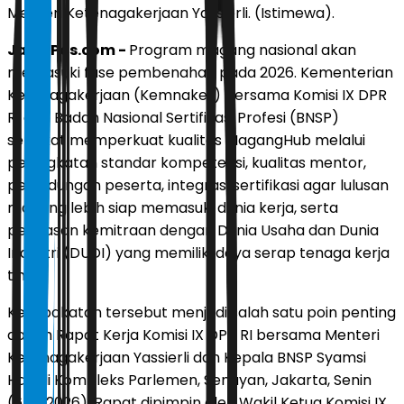
Menteri Ketenagakerjaan Yassierli. (Istimewa).
JawaPos.com -
Program magang nasional akan
memasuki fase pembenahan pada 2026. Kementerian
Ketenagakerjaan (Kemnaker) bersama Komisi IX DPR
RI dan Badan Nasional Sertifikasi Profesi (BNSP)
sepakat memperkuat kualitas MagangHub melalui
peningkatan standar kompetensi, kualitas mentor,
perlindungan peserta, integrasi sertifikasi agar lulusan
magang lebih siap memasuki dunia kerja, serta
perluasan kemitraan dengan Dunia Usaha dan Dunia
Industri (DUDI) yang memiliki daya serap tenaga kerja
tinggi.
Kesepakatan tersebut menjadi salah satu poin penting
dalam Rapat Kerja Komisi IX DPR RI bersama Menteri
Ketenagakerjaan Yassierli dan Kepala BNSP Syamsi
Hari di Kompleks Parlemen, Senayan, Jakarta, Senin
(6/7/2026). Rapat dipimpin oleh Wakil Ketua Komisi IX