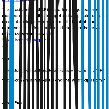
"Integrasi dengan BNSP ini diperlukan agar peserta
memperoleh sertifikat kompetensi yang diakui secara
nasional, sehingga memberikan nilai tambah yang
nyata saat mereka memasuki dunia kerja," katanya.
Editor:
Mohamad Nur Asikin
Ikuti kami di Google
Tags
maganghub
Sertifikasi Kompetensi
kemnaker
Komisi IX DPR RI
Sudahkah Anda mengikuti channel whatsapp kami?
Jawa Pos