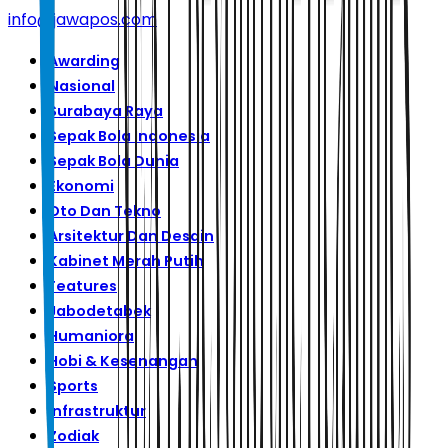
info@jawapos.com
Awarding
Nasional
Surabaya Raya
Sepak Bola Indonesia
Sepak Bola Dunia
Ekonomi
Oto Dan Tekno
Arsitektur Dan Desain
Kabinet Merah Putih
Features
Jabodetabek
Humaniora
Hobi & Kesenangan
Sports
Infrastruktur
Zodiak