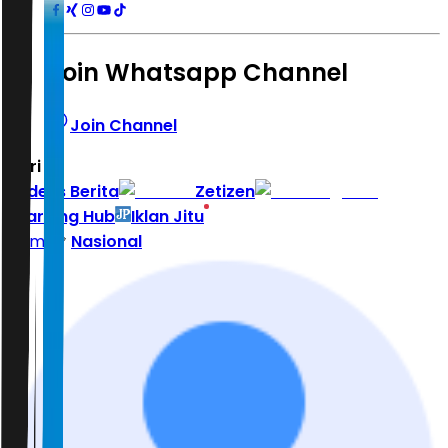
Join Whatsapp Channel
Join Channel
Hari ini
|
Indeks Berita
Zetizen
Learning Hub
Iklan Jitu
Home
Nasional