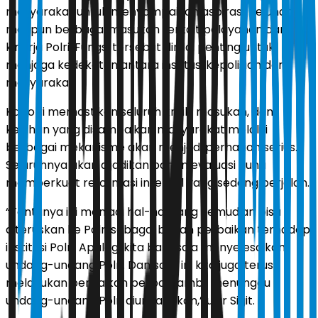
masyarakat untuk menyampaikan aspirasi, keluhan,
maupun berbagai masukan terkait pelayanan dan
kinerja Polri. Fungsi tersebut dinilai penting untuk
menjaga kedekatan antara institusi kepolisian dan
masyarakat.
Kapolri memastikan seluruh kritik, masukan, dan
keluhan yang disampaikan masyarakat melalui
berbagai mekanisme akan menjadi perhatian serius.
Seluruhnya akan dijadikan bahan evaluasi guna
memperkuat reformasi internal yang sedang berjalan.
“Tentunya ini menjadi hal-hal yang kemudian bisa
diteruskan ke Polri sebagai bahan perbaikan terhadap
institusi Polri. Apalagi kita baru saja menyelesaikan
undang-undang Polri. Dan saat ini kita juga terus
melakukan perbaikan perpol sambil menunggu
undang-undang Polri diundangkan,” ujar Sigit.