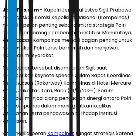
JawaPos.com
- Kapolri Jenderal Listyo Sigit Prabowo
menegaskan Komisi Kepolisian Nasional (Kompolnas)
memiliki peran penting sebagai mitra strategis Polri
dalam mendorong pembenahan institusi. Menurutnya,
keberadaan Kompolnas menjadi bagian penting untuk
memastikan Polri terus berbenah dan menjawab
harapan masyarakat.
Pernyataan tersebut disampaikan Sigit saat
memberikan keynote speech dalam Rapat Koordinasi
Pengawasan (Rakorwas) Kompolnas di Hotel Mercure
Ancol, Jakarta Utara, Rabu (10/6/2026). Forum
tersebut menjadi ajang penguatan sinergi antara Polri
dan Kompolnas dalam meningkatkan kualitas
pelayanan serta pengawasan terhadap institusi
kepolisian.
Sigit menilai peran
Kompolnas
sangat strategis karena