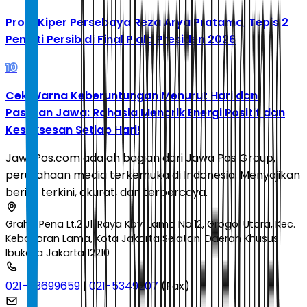
Profil Kiper Persebaya Reza Arya Pratama, Tepis 2
Penalti Persib di Final Piala Presiden 2026
10
Cek Warna Keberuntungan Menurut Hari dan
Pasaran Jawa: Rahasia Menarik Energi Positif dan
Kesuksesan Setiap Hari!
JawaPos.com adalah bagian dari Jawa Pos Group,
perusahaan media terkemuka di Indonesia. Menyajikan
berita terkini, akurat, dan terpercaya.
Graha Pena Lt.2 Jl. Raya Kby. Lama No.12, Grogol Utara, Kec.
Kebayoran Lama, Kota Jakarta Selatan, Daerah Khusus
Ibukota Jakarta 12210
021-53699659
|
021-5349207
(Fax)