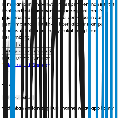
Ia menambahkan bahwa proses pembenahan institusi
tidak berhenti pada penyusunan regulasi baru. Polri
juga terus melakukan berbagai penyesuaian dan
penyempurnaan kebijakan internal agar mampu
menjawab kebutuhan masyarakat yang terus
berkembang.
1
2
2
Tampilkan semua halaman
Editor:
Dhimas Ginanjar
Ikuti kami di Google
Tags
polri
kompolnas
Sudahkah Anda mengikuti channel whatsapp kami?