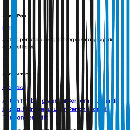
Jawa Pos
Ikuti
Jadilah pembaca setia, gabung sekarang juga di
channel kami!
Artikel Terkait
Kasuistika
Anton Timbang Muncul Bersama Kadin di
Istana, Polri: Keputusan Penahanan di
Tangan Penyidik