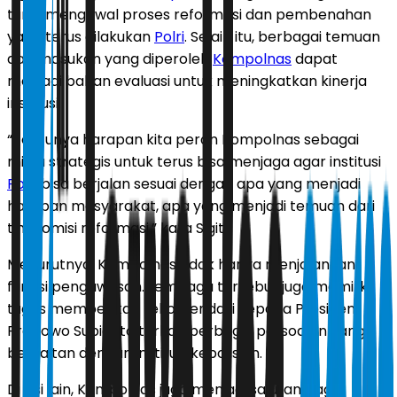
turut mengawal proses reformasi dan pembenahan
yang terus dilakukan
Polri
. Selain itu, berbagai temuan
dan masukan yang diperoleh
Kompolnas
dapat
menjadi bahan evaluasi untuk meningkatkan kinerja
institusi.
“Tentunya harapan kita peran Kompolnas sebagai
mitra strategis untuk terus bisa menjaga agar institusi
Polri
bisa berjalan sesuai dengan apa yang menjadi
harapan masyarakat, apa yang menjadi temuan dari
tim komisi reformasi,” kata Sigit.
Menurutnya, Kompolnas tidak hanya menjalankan
fungsi pengawasan. Lembaga tersebut juga memiliki
tugas memberikan rekomendasi kepada Presiden
Prabowo Subianto terkait berbagai persoalan yang
berkaitan dengan institusi kepolisian.
Di sisi lain, Kompolnas juga menjadi saluran bagi