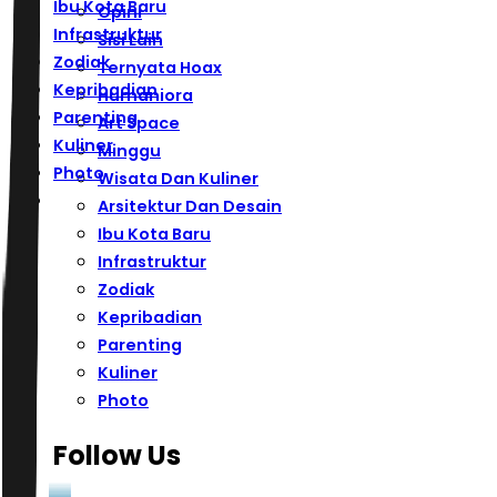
Ibu Kota Baru
Opini
Infrastruktur
Sisi Lain
Zodiak
Ternyata Hoax
Kepribadian
Humaniora
Parenting
Art Space
Kuliner
Minggu
Photo
Wisata Dan Kuliner
Arsitektur Dan Desain
Ibu Kota Baru
Infrastruktur
Zodiak
Kepribadian
Parenting
Kuliner
Photo
Follow Us