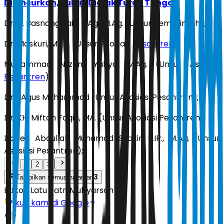
Diluncurkan, Publik Diajak Turun Tangan
Dr. H. Basnang Said, S.Ag., M.Ag. (Unsur Pemerintah);
Dr. Maskuri, M.Ed. (Unsur Asosiasi
Pesantren
);
Muhammad Nilzam Yahya, M.Ag. (Unsur Asosiasi
Pesantren
);
Drs. Agus Muhammad (Unsur Asosiasi Pesantren);
Dr. KH. Miftah Faqih, MA. (Unsur Asosiasi Pesantren);
Daden Abdullah Muhamad Syakir, S.IP., M.Ag. (Unsur
Asosiasi Pesantren);
1
2
3
3
Tampilkan semua halaman
Editor:
Latu Ratri Mubyarsah
Ikuti kami di Google