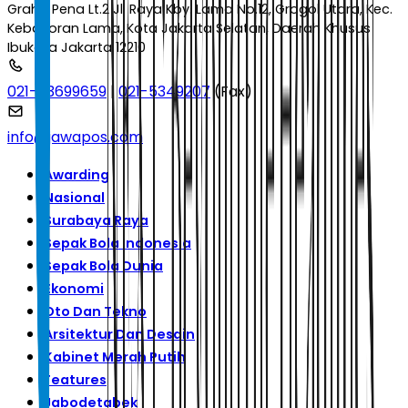
Graha Pena Lt.2 Jl. Raya Kby. Lama No.12, Grogol Utara, Kec.
Kebayoran Lama, Kota Jakarta Selatan, Daerah Khusus
Ibukota Jakarta 12210
021-53699659
|
021-5349207
(Fax)
info@jawapos.com
Awarding
Nasional
Surabaya Raya
Sepak Bola Indonesia
Sepak Bola Dunia
Ekonomi
Oto Dan Tekno
Arsitektur Dan Desain
Kabinet Merah Putih
Features
Jabodetabek