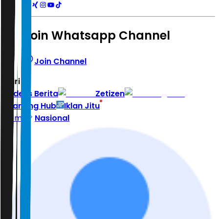
Join Whatsapp Channel
Join Channel
Hari ini
|
Indeks Berita
Zetizen
Learning Hub
Iklan Jitu
Home
Nasional