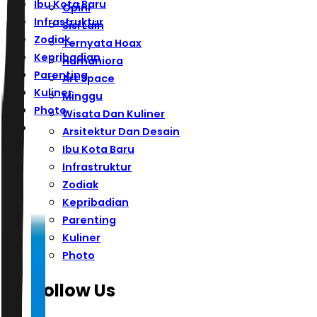
Ibu Kota Baru
Opini
Infrastruktur
Sisi Lain
Zodiak
Ternyata Hoax
Kepribadian
Humaniora
Parenting
Art Space
Kuliner
Minggu
Photo
Wisata Dan Kuliner
Arsitektur Dan Desain
Ibu Kota Baru
Infrastruktur
Zodiak
Kepribadian
Parenting
Kuliner
Photo
Follow Us