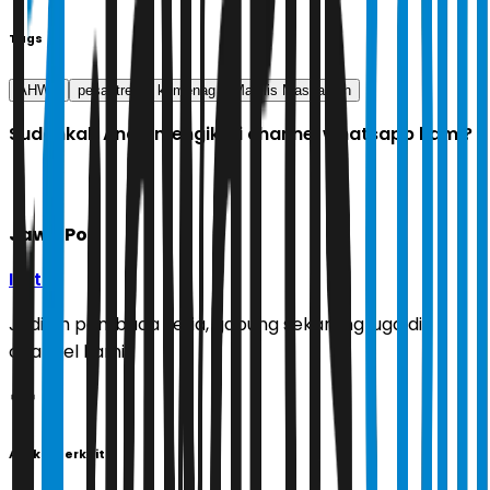
Tags
AHWA
pesantren
kemenag
Majelis Masyayikh
Sudahkah Anda mengikuti channel whatsapp kami?
Jawa Pos
Ikuti
Jadilah pembaca setia, gabung sekarang juga di
channel kami!
Artikel Terkait