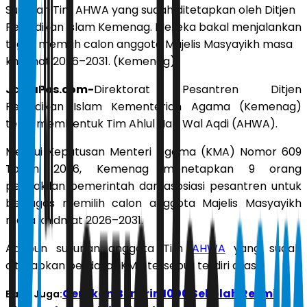
Susunan Tim AHWA yang sudah ditetapkan oleh Ditjen
Pendidikan Islam Kemenag. Mereka bakal menjalankan
tugas memilih calon anggota Majelis Masyayikh masa
khidmat 2026–2031. (Kemenag)
JawaPos.com-
Direktorat Pesantren Ditjen
Pendidikan Islam Kementerian Agama (Kemenag)
telah membentuk Tim Ahlul Halli Wal Aqdi (AHWA).
Melalui Keputusan Menteri Agama (KMA) Nomor 609
Tahun 2026, Kemenag menetapkan 9 orang
perwakilan pemerintah dan asosiasi pesantren untuk
bertugas memilih calon anggota Majelis Masyayikh
masa khidmat 2026–2031.
Adapun susunan anggota Tim
AHWA
yang sudah
ditetapkan berdasar KMA tersebut terdiri atas:
Gerakan Benerin 1000 Sekolah Resmi
Baca Juga: