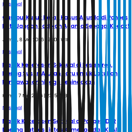
Nasional
Gus Ipul Kutuk Keras Kasus Asusila di Ponpes
Pati: Jangan Jadikan Agama Sebagai Kedok!
Jumat, 8 Mei 2026 | 23.09 WIB
Nasional
Marak Kekerasan Seksual di Pesantren,
Menag Susun Aturan Baru untuk Lakukan
Pengawasan hingga Penindakan
Kamis, 7 Mei 2026 | 23.15 WIB
Nasional
Marak Kekerasan Seksual di Ponpes, DPR
Dorong Satgas Lintas Kemenag dan KPAI