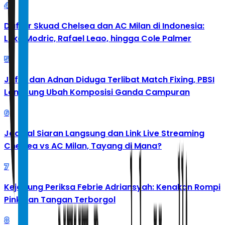
4
Daftar Skuad Chelsea dan AC Milan di Indonesia:
Luka Modric, Rafael Leao, hingga Cole Palmer
5
Jafar dan Adnan Diduga Terlibat Match Fixing, PBSI
Langsung Ubah Komposisi Ganda Campuran
6
Jadwal Siaran Langsung dan Link Live Streaming
Chelsea vs AC Milan, Tayang di Mana?
7
Kejagung Periksa Febrie Adriansyah: Kenakan Rompi
Pink dan Tangan Terborgol
8