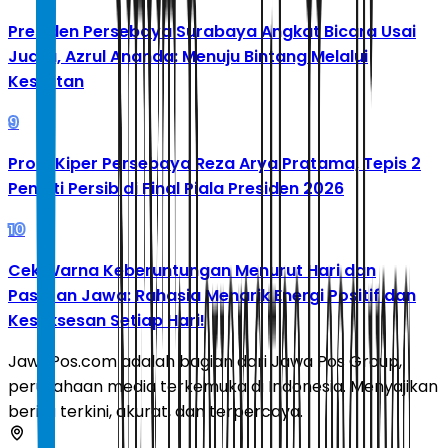
Presiden Persebaya Surabaya Angkat Bicara Usai
Juara, Azrul Ananda: Menuju Bintang Melalui
Kesulitan
9
Profil Kiper Persebaya Reza Arya Pratama, Tepis 2
Penalti Persib di Final Piala Presiden 2026
10
Cek Warna Keberuntungan Menurut Hari dan
Pasaran Jawa: Rahasia Menarik Energi Positif dan
Kesuksesan Setiap Hari!
JawaPos.com adalah bagian dari Jawa Pos Group,
perusahaan media terkemuka di Indonesia. Menyajikan
berita terkini, akurat, dan terpercaya.