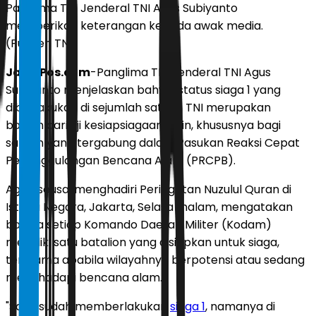
Panglima TNI Jenderal TNI Agus Subiyanto
memberikan keterangan kepada awak media.
(Puspen TNI)
JawaPos.com
-Panglima TNI Jenderal TNI Agus
Subiyanto menjelaskan bahwa status siaga 1 yang
diberlakukan di sejumlah satuan TNI merupakan
bagian dari uji kesiapsiagaan rutin, khususnya bagi
satuan yang tergabung dalam Pasukan Reaksi Cepat
Penanggulangan Bencana Alam (PRCPB).
Agus, seusai menghadiri Peringatan Nuzulul Quran di
Istana Negara, Jakarta, Selasa malam, mengatakan
bahwa setiap Komando Daerah Militer (Kodam)
memiliki satu batalion yang disiapkan untuk siaga,
terutama apabila wilayahnya berpotensi atau sedang
menghadapi bencana alam.
"Saya sudah memberlakukan
siaga 1
, namanya di