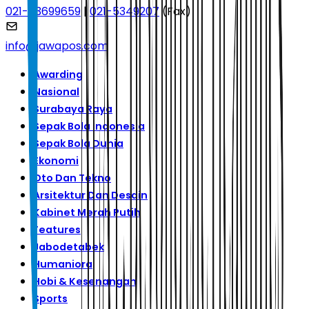
021-53699659
|
021-5349207
(Fax)
info@jawapos.com
Awarding
Nasional
Surabaya Raya
Sepak Bola Indonesia
Sepak Bola Dunia
Ekonomi
Oto Dan Tekno
Arsitektur Dan Desain
Kabinet Merah Putih
Features
Jabodetabek
Humaniora
Hobi & Kesenangan
Sports