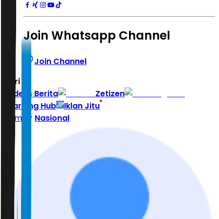
Join Whatsapp Channel
Join Channel
Hari ini
|
Indeks Berita
Zetizen
Learning Hub
Iklan Jitu
Home
Nasional