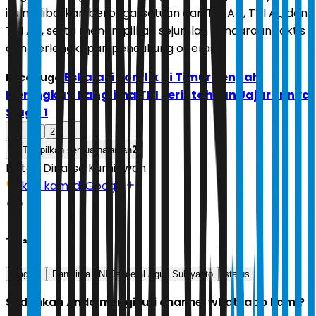
itu melibatkan berbagai satuan dari TNI AD, TNI AL, dan
TNI AU, serta menampilkan sejumlah kendaraan taktis
dan perlengkapan pendukung operasi.
Eskalasi Konflik di Timur Tengah
Baca Juga:
Meningkat, Panglima TNI Perintahkan Jajarannya
Siaga 1
1
2
2
Tampilkan semua halaman
Editor:
Dinarsa Kurniawan
Ikuti kami di Google
Tags
siaga 1
Panglima TNI Jenderal Agus Subiyanto
status
Sudahkah Anda mengikuti channel whatsapp kami?