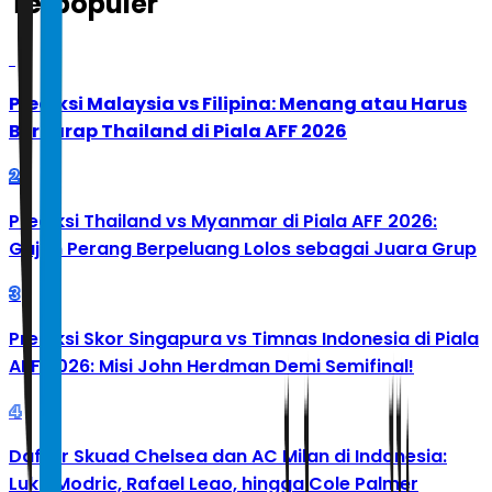
Terpopuler
1
Prediksi Malaysia vs Filipina: Menang atau Harus
Berharap Thailand di Piala AFF 2026
2
Prediksi Thailand vs Myanmar di Piala AFF 2026:
Gajah Perang Berpeluang Lolos sebagai Juara Grup
3
Prediksi Skor Singapura vs Timnas Indonesia di Piala
AFF 2026: Misi John Herdman Demi Semifinal!
4
Daftar Skuad Chelsea dan AC Milan di Indonesia:
Luka Modric, Rafael Leao, hingga Cole Palmer