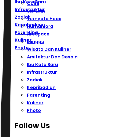
Ibu Kota Baru
Opini
Infrastruktur
Sisi Lain
Zodiak
Ternyata Hoax
Kepribadian
Humaniora
Parenting
Art Space
Kuliner
Minggu
Photo
Wisata Dan Kuliner
Arsitektur Dan Desain
Ibu Kota Baru
Infrastruktur
Zodiak
Kepribadian
Parenting
Kuliner
Photo
Follow Us