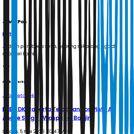
Jawa Pos
Ikuti
Jadilah pembaca setia, gabung sekarang juga di
channel kami!
Artikel Terkait
Jabodetabek
BPBD DKI Jakarta Tetapkan Pos Pintu Air
Angke Siaga 1 Waspadai Banjir
Selasa, 5 Mei 2026 | 12.47 WIB