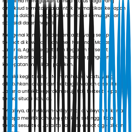
Panglima menegaskan bahwa status siaga yang
dimaksud semata-mata untuk memastikan kesiapan
satuan dalam menghadapi berbagai kemungkinan
situasi di dalam negeri.
Mengenai konvoi kendaraan taktis yang sempat
terlihat di kawasan Monumen Nasional (Monas),
Jakarta, Agus mengatakan kegiatan tersebut
merupakan bagian dari simulasi dan pengujian
kecepatan mobilisasi pasukan.
Melalui kegiatan itu, TNI menghitung waktu yang
dibutuhkan satuan dari berbagai wilayah di sekitar
Jakarta untuk bergerak menuju titik tertentu apabila
terjadi situasi darurat.
"Misalnya, dari wilayah-wilayah itu di wilayah Jakarta,
berapa menit kita hitung gitu kan, sehingga kalau
terjadi sesuatu di Jakarta kan bisa cepat digerakkan,"