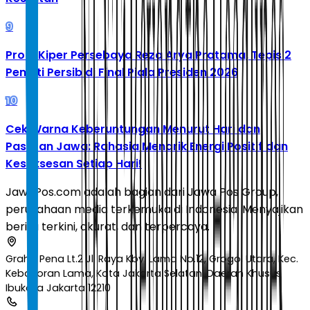
9
Profil Kiper Persebaya Reza Arya Pratama, Tepis 2
Penalti Persib di Final Piala Presiden 2026
10
Cek Warna Keberuntungan Menurut Hari dan
Pasaran Jawa: Rahasia Menarik Energi Positif dan
Kesuksesan Setiap Hari!
JawaPos.com adalah bagian dari Jawa Pos Group,
perusahaan media terkemuka di Indonesia. Menyajikan
berita terkini, akurat, dan terpercaya.
Graha Pena Lt.2 Jl. Raya Kby. Lama No.12, Grogol Utara, Kec.
Kebayoran Lama, Kota Jakarta Selatan, Daerah Khusus
Ibukota Jakarta 12210