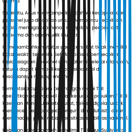
ujarnya.
Selain itu, Agus menyampaikan bahwa kesiapsiagaan
personel juga disiapkan untuk membantu kepolisian
dalam menjaga keamanan menjelang periode cuti
bersama dan arus mudik Idul Fitri.
Ia menambahkan status siaga tersebut tidak memiliki
batas waktu tertentu. Setelah proses pengecekan
kesiapsiagaan personel dan material selesai dilakukan,
satuan dapat kembali ke kondisi normal di
kesatuannya masing-masing.
Sementara itu, dalam keterangan resmi TNI
disebutkan bahwa apel gelar kekuatan pasukan TNI di
kawasan Monas, Jakarta Pusat, Selasa, digelar untuk
mengecek kesiapsiagaan prajurit dan alutsista dalam
menghadapi perkembangan situasi stabilitas nasional.
Kegiatan yang dipimpin Panglima TNI Agus Subiyanto