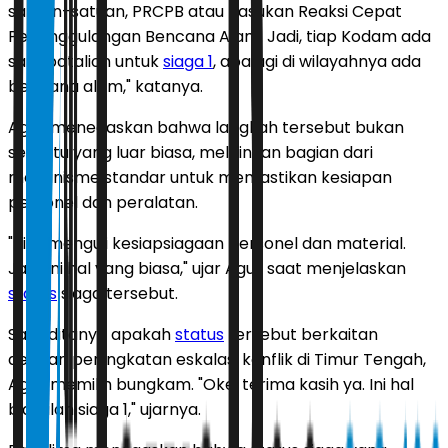
satuan-satuan, PRCPB atau Pasukan Reaksi Cepat
Penanggulangan Bencana Alam. Jadi, tiap Kodam ada
satu batalion untuk
siaga 1
, apalagi di wilayahnya ada
bencana alam," katanya.
Agus menegaskan bahwa langkah tersebut bukan
sesuatu yang luar biasa, melainkan bagian dari
mekanisme standar untuk memastikan kesiapan
personel dan peralatan.
"Kita menguji kesiapsiagaan personel dan material.
Jadi, ini hal yang biasa," ujar Agus saat menjelaskan
status
siaga tersebut.
Saat ditanya apakah
status
tersebut berkaitan
dengan peningkatan eskalasi konflik di Timur Tengah,
Agus memilih bungkam. "Oke, terima kasih ya. Ini hal
biasalah siaga 1," ujarnya.