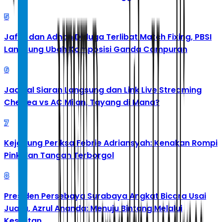
5
Jafar dan Adnan Diduga Terlibat Match Fixing, PBSI
Langsung Ubah Komposisi Ganda Campuran
6
Jadwal Siaran Langsung dan Link Live Streaming
Chelsea vs AC Milan, Tayang di Mana?
7
Kejagung Periksa Febrie Adriansyah: Kenakan Rompi
Pink dan Tangan Terborgol
8
Presiden Persebaya Surabaya Angkat Bicara Usai
Juara, Azrul Ananda: Menuju Bintang Melalui
Kesulitan