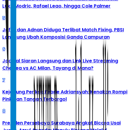
Luka Modric, Rafael Leao, hingga Cole Palmer
5
Jafar dan Adnan Diduga Terlibat Match Fixing, PBSI
Langsung Ubah Komposisi Ganda Campuran
6
Jadwal Siaran Langsung dan Link Live Streaming
Chelsea vs AC Milan, Tayang di Mana?
7
Kejagung Periksa Febrie Adriansyah: Kenakan Rompi
Pink dan Tangan Terborgol
8
Presiden Persebaya Surabaya Angkat Bicara Usai