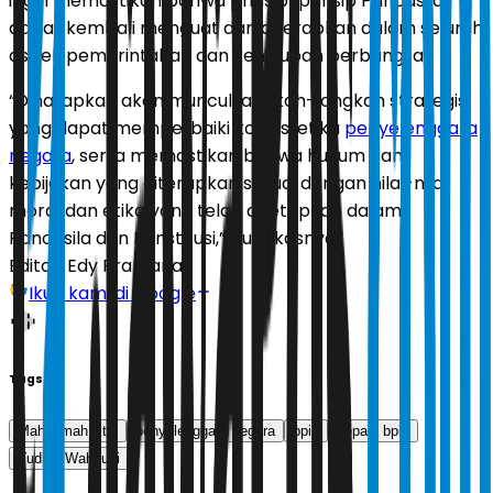
ingin memastikan bahwa prinsip-prinsip Pancasila
dapat kembali menguat dan diterapkan dalam seluruh
aspek pemerintahan dan kehidupan berbangsa.
“Diharapkan akan muncul langkah-langkah strategis
yang dapat memperbaiki kondisi etika
penyelenggara
negara
, serta memastikan bahwa hukum dan
kebijakan yang diterapkan sesuai dengan nilai-nilai
moral dan etika yang telah ditetapkan dalam
Pancasila dan Konstitusi,” pungkasnya.
Editor:
Edy Pramana
Ikuti kami di Google
Tags
Mahkamah Etik
penyelenggara negara
bpip
kepala bpip
Yudian Wahyudi