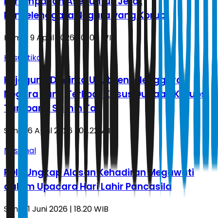
Perampasan Aset untuk Jerat
Penyelenggara Negara yang Korup
Kamis, 9 April 2026 | 01.08 WIB
Kasuistika
Kejagung Diminta Usut Penyelenggara
Negara yang Terlibat Kasus Dugaan Korupsi
Tambang Samin Tan
Senin, 6 April 2026 | 03.22 WIB
Nasional
PDIP Ungkap Alasan Kehadiran Megawati
dalam Upacara Hari Lahir Pancasila
Senin, 1 Juni 2026 | 18.20 WIB