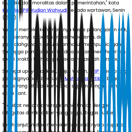
isu etika dan moralitas dalam pemerintahan," kata
Kepala BPIP
Yudian Wahyudi
kepada wartawan, Senin
(16/9).
Yudian menjelaskan, masifnya kasus pelanggaran etik,
di antaranya seperti korupsi, nepotisme, dan
penyalahgunaan kekuasaan harus mampu dicegah.
Sehingga pembahasan itu diharapkan menghadirkan
solusi praktis terhadap masalah-masalah tersebut.
Sebagai upaya konkret, lanjut Yudian,
BPIP
mendorong
pentingnya pembentukan
Mahkamah Etik
sebagai
solusi yang diharapkan dapat sejalan dengan prinsip
etika Kant.
"Pejabat negara diharapkan bertindak dengan
integritas dan keadilan yang tinggi," tegas Yudian.
Lebih lanjut, Yudian menekankan pihaknya berupaya