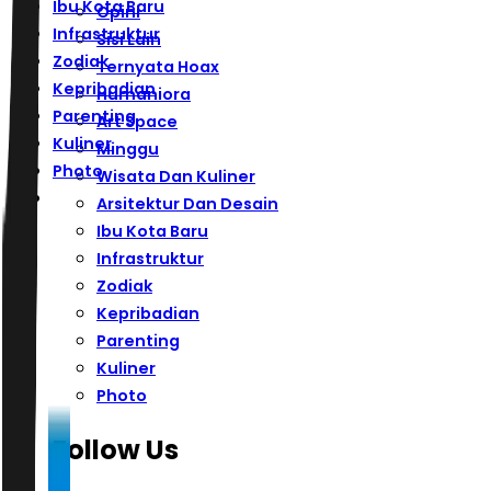
Ibu Kota Baru
Opini
Infrastruktur
Sisi Lain
Zodiak
Ternyata Hoax
Kepribadian
Humaniora
Parenting
Art Space
Kuliner
Minggu
Photo
Wisata Dan Kuliner
Arsitektur Dan Desain
Ibu Kota Baru
Infrastruktur
Zodiak
Kepribadian
Parenting
Kuliner
Photo
Follow Us