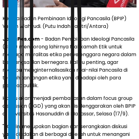
Kepala Badan Pembinaan Ideologi Pancasila (BPIP)
Yudian Wahyudi. (Putu Indah Savitri/Antara)
JawaPos.com
- Badan Pembinaan Ideologi Pancasila
(BPIP) mendorong lahirnya Mahkamah Etik untuk
menjaga moralitas etika penyelenggara negara dalam
berbangsa dan bernegara. Hal itu penting, agar
mampu menginternalisasikan nilai-nilai Pancasila di
tengah tantangan etika yang dihadapi oleh para
pejabat publik.
Hal itu akan menjadi pembahasan dalam focus group
discussion (FGD) yang akan diselenggarakan oleh BPIP
di Universitas Hasanuddin di Makassar, Selasa (17/9).
"FGD ini merupakan bagian dari serangkaian diskusi
yang diadakan di berbagai daerah untuk menangani