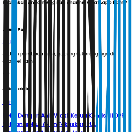
Sudahkah Anda mengikuti channel whatsapp kami?
Jawa Pos
Ikuti
Jadilah pembaca setia, gabung sekarang juga di
channel kami!
Artikel Terkait
Politik
RDPU Dengan Ahli, Wakil Ketua Komisi III DPR
Sahroni sebut Akan Fokuskan RUU