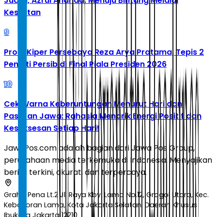
Juara, Azrul Ananda: Menuju Bintang Melalui
Kesulitan
9
Profil Kiper Persebaya Reza Arya Pratama, Tepis 2
Penalti Persib di Final Piala Presiden 2026
10
Cek Warna Keberuntungan Menurut Hari dan
Pasaran Jawa: Rahasia Menarik Energi Positif dan
Kesuksesan Setiap Hari!
JawaPos.com adalah bagian dari Jawa Pos Group,
perusahaan media terkemuka di Indonesia. Menyajikan
berita terkini, akurat, dan terpercaya.
Graha Pena Lt.2 Jl. Raya Kby. Lama No.12, Grogol Utara, Kec.
Kebayoran Lama, Kota Jakarta Selatan, Daerah Khusus
Ibukota Jakarta 12210