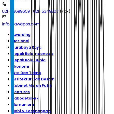
021-53699659
|
021-5349207
(Fax)
info@jawapos.com
Awarding
Nasional
Surabaya Raya
Sepak Bola Indonesia
Sepak Bola Dunia
Ekonomi
Oto Dan Tekno
Arsitektur Dan Desain
Kabinet Merah Putih
Features
Jabodetabek
Humaniora
Hobi & Kesenangan