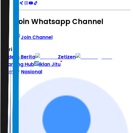
Join Whatsapp Channel
Join Channel
Hari ini
|
Indeks Berita
Zetizen
Learning Hub
Iklan Jitu
Home
Nasional