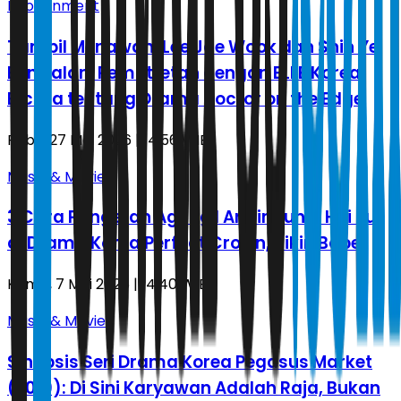
Infotainment
Tampil Menawan, Lee Jae Wook dan Shin Ye
Eun Jalani Pemotretan dengan ELLE Korea,
Bicara tentang Drama Doctor on the Edge
Rabu, 27 Mei 2026 | 14.56 WIB
Music & Movie
3 Cara Pangeran Agung I An Lindungi Hui Ju
di Drama Korea Perfect Crown, Bikin Baper
Kamis, 7 Mei 2026 | 14.40 WIB
Music & Movie
Sinopsis Seri Drama Korea Pegasus Market
(2019): Di Sini Karyawan Adalah Raja, Bukan