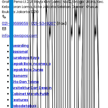
Graha Pena Lt.2 Jl. Raya Kby. Lama No.12, Grogol Utara, Kec.
Kebayoran Lama, Kota Jakarta Selatan, Daerah Khusus
Ibukota Jakarta 12210
021-53699659
|
021-5349207
(Fax)
info@jawapos.com
Awarding
Nasional
Surabaya Raya
Sepak Bola Indonesia
Sepak Bola Dunia
Ekonomi
Oto Dan Tekno
Arsitektur Dan Desain
Kabinet Merah Putih
Features
Jabodetabek