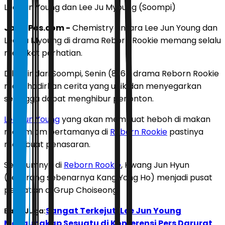
Lee Jun Young dan Lee Ju Myoung (Soompi)
JawaPos.com -
Chemistry antara Lee Jun Young dan
Lee Ju Myoung di drama Reborn Rookie memang selalu
memikat perhatian.
Dilansir dari Soompi, Senin (8/6), drama Reborn Rookie
menghadirkan cerita yang unik dan menyegarkan
sehingga dapat menghibur penonton.
Lee Jun Young
yang akan membuat heboh di makan
malam tim pertamanya di
Reborn Rookie
pastinya
membuat penasaran.
Sebelumnya di
Reborn Rookie
, Hwang Jun Hyun
(sekarang sebenarnya Kang Yong Ho) menjadi pusat
perhatian di Grup Choiseong.
Sangat Terkejut, Lee Jun Young
Baca Juga:
Mengungkap Sesuatu di Konferensi Pers Darurat