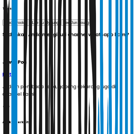
Tags
reborn rookie
Lee Ju Myoung
Lee Jun Young
Sudahkah Anda mengikuti channel whatsapp kami?
Jawa Pos
Ikuti
Jadilah pembaca setia, gabung sekarang juga di
channel kami!
Artikel Terkait