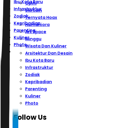
Ibu Kota Baru
Opini
Infrastruktur
Sisi Lain
Zodiak
Ternyata Hoax
Kepribadian
Humaniora
Parenting
Art Space
Kuliner
Minggu
Photo
Wisata Dan Kuliner
Arsitektur Dan Desain
Ibu Kota Baru
Infrastruktur
Zodiak
Kepribadian
Parenting
Kuliner
Photo
Follow Us