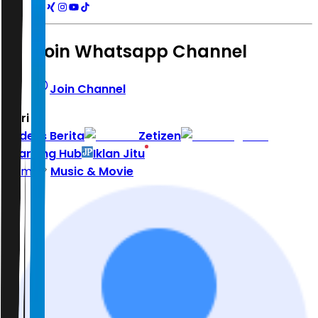
Join Whatsapp Channel
Join Channel
Hari ini
|
Indeks Berita
Zetizen
Learning Hub
Iklan Jitu
Home
Music & Movie