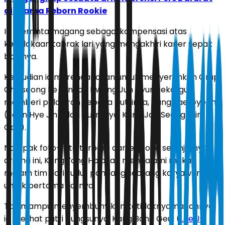
di Drama Reborn Rookie
Ia meminta magang sebagai kompensasi atas
kecelakaan tabrak lari yang mengakhiri karier sepak
bolanya.
Kemudian ia merencanakan untuk menyerahkan Grup
Choiseong ke tangan Hwang Jun Hyun sekaligus
memberi pelajaran kepada putrinya, Kang Jae Gyeong
(Jeon Hye Jin), dan putranya, Kang Jae Seong (Jin
Goo).
Nampak foto-foto terbaru dari episode selanjutnya
drama ini, Kang Yong Ho akan mengalami makan
malam tim dari sudut pandang seorang karyawan
untuk pertama kalinya.
Tak mampu menyembunyikan ketidaknyamanannya,
ia melihat putri bungsunya, Kang Bang Geul (
Lee Ju