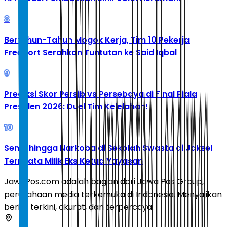
8
Bertahun-Tahun Mogok Kerja, Tim 10 Pekerja
Freeport Serahkan Tuntutan ke Said Iqbal
9
Prediksi Skor Persib vs Persebaya di Final Piala
Presiden 2026: Duel Tim Kelelahan!
10
Senpi hingga Narkoba di Sekolah Swasta di Jaksel
Ternyata Milik Eks Ketua Yayasan
JawaPos.com adalah bagian dari Jawa Pos Group,
perusahaan media terkemuka di Indonesia. Menyajikan
berita terkini, akurat, dan terpercaya.