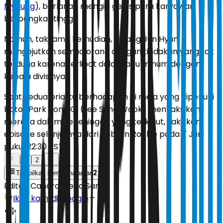
Myoung
), berlarian mengisi gelas para karyawan
berpangkat tinggi.
Namun, tak lama kemudian, Hwang Jun Hyun
mengejutkan semua orang dengan tindakan yang tak
terduga karena terlibat dalam adu minum dengan
kepala divisinya.
Saat kedua pria itu berhadapan di meja yang dipenuhi
botol, Park Bong Gi (Lee Sung Wook) menyaksikan
mereka dalam keheningan yang terkejut, saksikan
episode selanjutnya dari Reborn Rookie pada 7 Juni
pukul 22:30 KST.
1
2
2
Tampilkan semua halaman
Editor:
Candra Mega Sari
Ikuti kami di Google