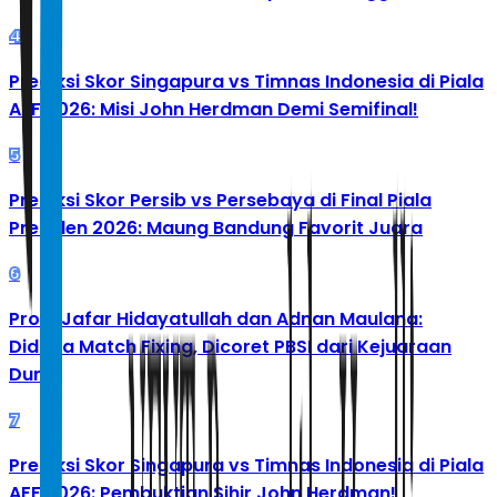
4
Prediksi Skor Singapura vs Timnas Indonesia di Piala
AFF 2026: Misi John Herdman Demi Semifinal!
5
Prediksi Skor Persib vs Persebaya di Final Piala
Presiden 2026: Maung Bandung Favorit Juara
6
Profil Jafar Hidayatullah dan Adnan Maulana:
Diduga Match Fixing, Dicoret PBSI dari Kejuaraan
Dunia
7
Prediksi Skor Singapura vs Timnas Indonesia di Piala
AFF 2026: Pembuktian Sihir John Herdman!