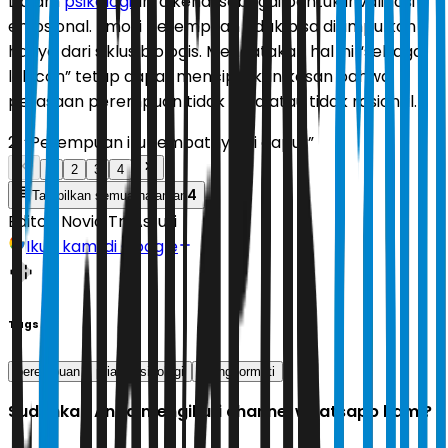
Dalam
psikologi
, ini dikenal sebagai bentuk invalidasi
emosional. Emosi perempuan tidak bisa disimpulkan
hanya dari siklus biologis. Mengatakan hal ini “sebagai
lelucon” tetap dapat menciptakan kesan bahwa
perasaan perempuan tidak valid atau tidak rasional.
2. “Perempuan itu tempatnya di dapur”
1
2
3
4
4
Tampilkan semua halaman
Editor:
Novia Tri Astuti
Ikuti kami di Google
Tags
perempuan
pria
psikologi
menghormati
Sudahkah Anda mengikuti channel whatsapp kami?