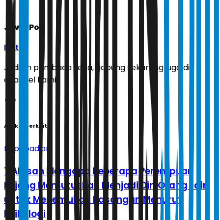
Jawa Pos
Ikuti
Jadilah pembaca setia, gabung sekarang juga di
channel kami!
Artikel Terkait
Kepribadian
7 Alasan Mengapa Beberapa Perempuan
Lajang Memutuskan Menjadi Diri Orang Lain
untuk Menemukan Pasangan Menurut
Psikologi