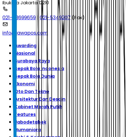
Ibukota Jakarta 12210
021-53699659
|
021-5349207
(Fax)
info@jawapos.com
Awarding
Nasional
Surabaya Raya
Sepak Bola Indonesia
Sepak Bola Dunia
Ekonomi
Oto Dan Tekno
Arsitektur Dan Desain
Kabinet Merah Putih
Features
Jabodetabek
Humaniora