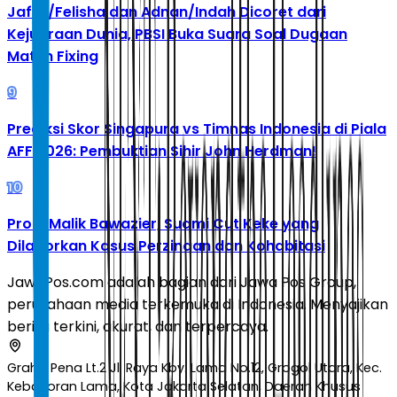
Jafar/Felisha dan Adnan/Indah Dicoret dari
Kejuaraan Dunia, PBSI Buka Suara Soal Dugaan
Match Fixing
9
Prediksi Skor Singapura vs Timnas Indonesia di Piala
AFF 2026: Pembuktian Sihir John Herdman!
10
Profil Malik Bawazier, Suami Cut Keke yang
Dilaporkan Kasus Perzinaan dan Kohabitasi
JawaPos.com adalah bagian dari Jawa Pos Group,
perusahaan media terkemuka di Indonesia. Menyajikan
berita terkini, akurat, dan terpercaya.
Graha Pena Lt.2 Jl. Raya Kby. Lama No.12, Grogol Utara, Kec.
Kebayoran Lama, Kota Jakarta Selatan, Daerah Khusus