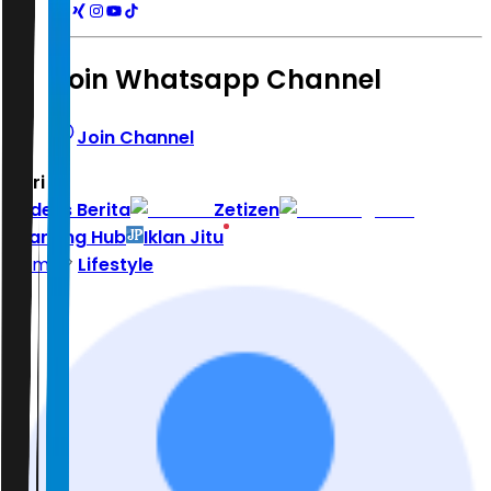
Join Whatsapp Channel
Join Channel
Hari ini
|
Indeks Berita
Zetizen
Learning Hub
Iklan Jitu
Home
Lifestyle