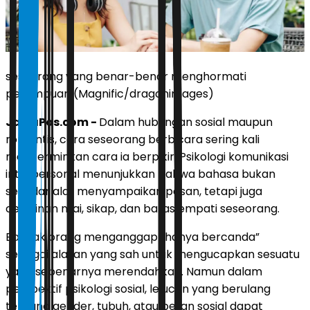
seseorang yang benar-benar menghormati
perempuan (Magnific/dragonimages)
JawaPos.com -
Dalam hubungan sosial maupun
romantis, cara seseorang berbicara sering kali
mencerminkan cara ia berpikir. Psikologi komunikasi
interpersonal menunjukkan bahwa bahasa bukan
sekadar alat menyampaikan pesan, tetapi juga
cerminan nilai, sikap, dan batas empati seseorang.
Banyak orang menganggap “hanya bercanda”
sebagai alasan yang sah untuk mengucapkan sesuatu
yang sebenarnya merendahkan. Namun dalam
perspektif psikologi sosial, lelucon yang berulang
tentang gender, tubuh, atau peran sosial dapat