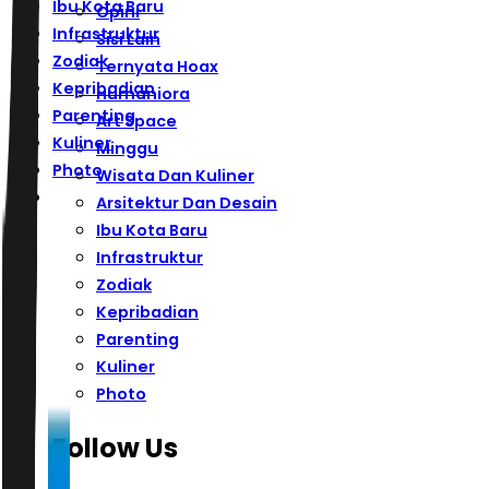
Ibu Kota Baru
Opini
Infrastruktur
Sisi Lain
Zodiak
Ternyata Hoax
Kepribadian
Humaniora
Parenting
Art Space
Kuliner
Minggu
Photo
Wisata Dan Kuliner
Arsitektur Dan Desain
Ibu Kota Baru
Infrastruktur
Zodiak
Kepribadian
Parenting
Kuliner
Photo
Follow Us