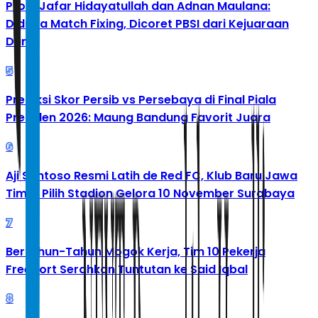
Profil Jafar Hidayatullah dan Adnan Maulana:
Diduga Match Fixing, Dicoret PBSI dari Kejuaraan
Dunia
5
Prediksi Skor Persib vs Persebaya di Final Piala
Presiden 2026: Maung Bandung Favorit Juara
6
Aji Santoso Resmi Latih de Red FC, Klub Baru Jawa
Timur Pilih Stadion Gelora 10 November Surabaya
7
Bertahun-Tahun Mogok Kerja, Tim 10 Pekerja
Freeport Serahkan Tuntutan ke Said Iqbal
8