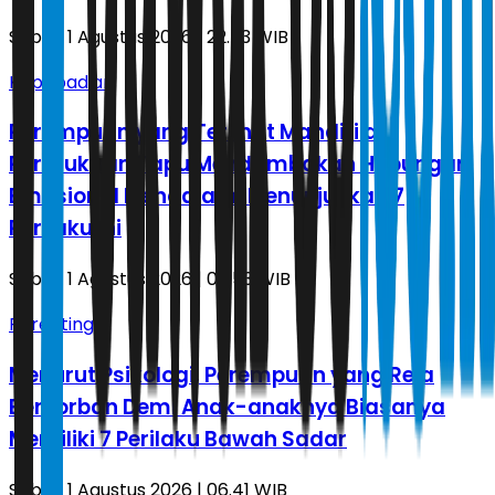
Sabtu, 1 Agustus 2026 | 22.53 WIB
Kepribadian
Perempuan yang Terlihat Mandiri di
Permukaan Tapu Mendambakan Hubungan
Emosional Mendalam, Menunjukkan 7
Perilaku Ini
Sabtu, 1 Agustus 2026 | 06.53 WIB
Parenting
Menurut Psikologi, Perempuan yang Rela
Berkorban Demi Anak-anaknya Biasanya
Memiliki 7 Perilaku Bawah Sadar
Sabtu, 1 Agustus 2026 | 06.41 WIB