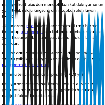
memperkuat bias dan menciptakan ketidaknyamanan
yang tidak selalu langsung diungkapkan oleh lawan
bicara.
Jika seorang
pria
benar-benar memiliki rasa hormat
terhadap
perempuan
, ada beberapa jenis pernyataan
yang biasanya akan ia hindari, bahkan dalam bentuk
candaan.
Dilansir dari Expert Editor, terdapat delapan hal yang
secara psikologis dianggap tidak selaras dengan sikap
menghormati
perempuan
.
1. “Kamu terlalu emosional, pasti lagi PMS ya?”
Pernyataan ini termasuk bentuk reduksi emosional,
yaitu ketika perasaan seseorang disederhanakan
menjadi faktor biologis semata.