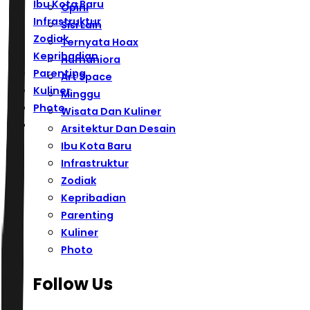
Ibu Kota Baru
Opini
Infrastruktur
Sisi Lain
Zodiak
Ternyata Hoax
Kepribadian
Humaniora
Parenting
Art Space
Kuliner
Minggu
Photo
Wisata Dan Kuliner
Arsitektur Dan Desain
Ibu Kota Baru
Infrastruktur
Zodiak
Kepribadian
Parenting
Kuliner
Photo
Follow Us