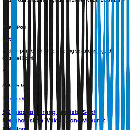
Sudahkah Anda mengikuti channel whatsapp kami?
Jawa Pos
Ikuti
Jadilah pembaca setia, gabung sekarang juga di
channel kami!
Artikel Terkait
Kepribadian
5 Kebiasaan Orang Narsistik Saat
Menghabiskan Waktu Luang Menurut
Psikologi