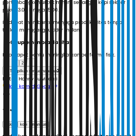
pertimbangkan untuk minum secangkir kopi sekitar
pukul 13.00 hingga 15.00.
Ini dapat membantu menjaga produktivitas tanpa
terlalu mengganggu tidur malam.
Suplemen pra-latihan
Kopi dapat bantu meningkatkan performa fisik.
1
2
2
Tampilkan semua halaman
Editor:
Hanny Suwindari
Ikuti kami di Google
Tags
waktu
kopi
manfaat