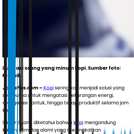
ilustrasi orang yang minum kopi. Sumber foto:
Freepik
JawaPos.com –
Kopi
sering kali menjadi solusi yang
sempurna untuk mengatasi kekurangan energi,
mengatasi kantuk, hingga tetap produktif selama jam
kerja.
Seperti yang diketahui bahwa
kopi
mengandung
kafein, stimulan alami yang meningkatkan