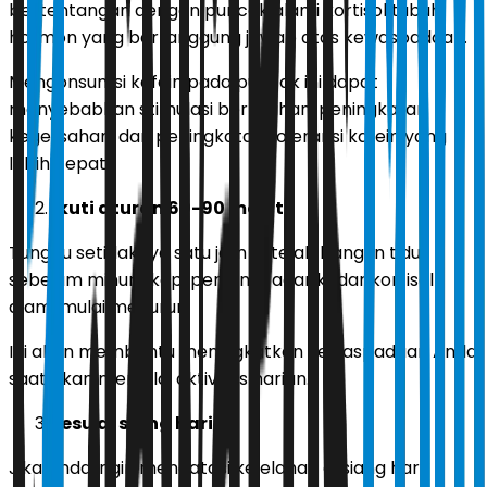
bertentangan dengan puncak alami kortisol tubuh,
hormon yang bertanggung jawab atas kewaspadaan.
Mengonsumsi kafein pada puncak ini dapat
menyebabkan stimulasi berlebihan, peningkatan
kegelisahan, dan peningkatan toleransi kafein yang
lebih cepat.
Ikuti aturan 60-90 menit
Tunggu setidaknya satu jam setelah bangun tidur
sebelum minum kopi pertama agar kadar kortisol
alami mulai menurun.
Ini akan membantu meningkatkan kewaspadaan Anda
saat akan memulai aktivitas harian.
Lesu di siang hari
Jika Anda ingin mengatasi kelelahan di siang hari,