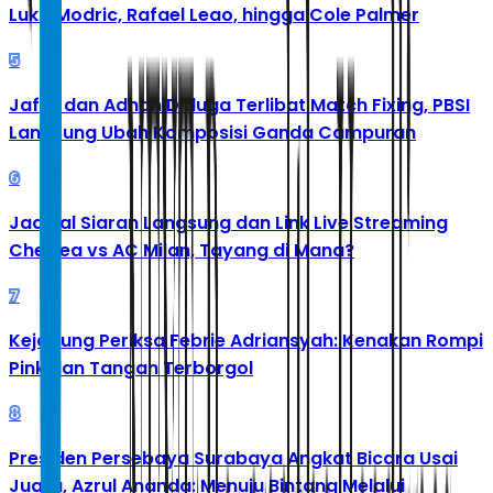
Luka Modric, Rafael Leao, hingga Cole Palmer
5
Jafar dan Adnan Diduga Terlibat Match Fixing, PBSI
Langsung Ubah Komposisi Ganda Campuran
6
Jadwal Siaran Langsung dan Link Live Streaming
Chelsea vs AC Milan, Tayang di Mana?
7
Kejagung Periksa Febrie Adriansyah: Kenakan Rompi
Pink dan Tangan Terborgol
8
Presiden Persebaya Surabaya Angkat Bicara Usai
Juara, Azrul Ananda: Menuju Bintang Melalui