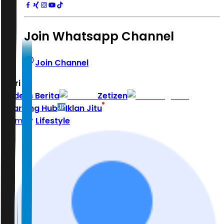
Join Whatsapp Channel
Join Channel
Hari ini
|
Indeks Berita
Zetizen
Learning Hub
Iklan Jitu
Home
Lifestyle