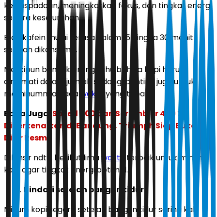
kewaspadaan, meningkatkan fokus, dan tingkat energi
secara keseluruhan.
Efek kafein mulai terasa dalam 15 hingga 30 menit
setelah dikonsumsi.
Meskipun banyak orang tahu bahwa kopi harus
dinikmati dalam jumlah sedang, penting juga untuk
meminumnya pada
waktu
yang tepat.
Baca Juga:
Speed 400 dan Scrambler 400 X
Diperkenalkan di Bandung, Triumph Siap Buka
Diler Resmi
Dilansir ndtv, berikut lima
waktu
terbaik untuk minum
kopi agar tingkat energi optimal.
Hindari setelah bangun tidur
Minum kopi segera setelah bangun tidur sering kali