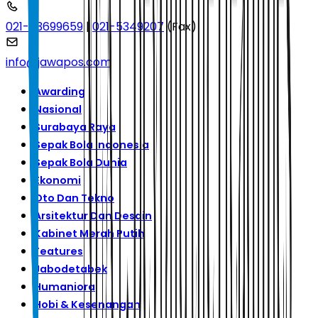
021-53699659
|
021-5349207
(Fax)
info@jawapos.com
Awarding
Nasional
Surabaya Raya
Sepak Bola Indonesia
Sepak Bola Dunia
Ekonomi
Oto Dan Tekno
Arsitektur Dan Desain
Kabinet Merah Putih
Features
Jabodetabek
Humaniora
Hobi & Kesenangan