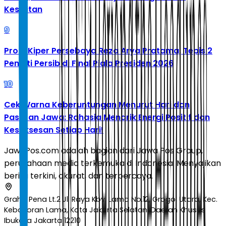
Kesulitan
9
Profil Kiper Persebaya Reza Arya Pratama, Tepis 2
Penalti Persib di Final Piala Presiden 2026
10
Cek Warna Keberuntungan Menurut Hari dan
Pasaran Jawa: Rahasia Menarik Energi Positif dan
Kesuksesan Setiap Hari!
JawaPos.com adalah bagian dari Jawa Pos Group,
perusahaan media terkemuka di Indonesia. Menyajikan
berita terkini, akurat, dan terpercaya.
Graha Pena Lt.2 Jl. Raya Kby. Lama No.12, Grogol Utara, Kec.
Kebayoran Lama, Kota Jakarta Selatan, Daerah Khusus
Ibukota Jakarta 12210