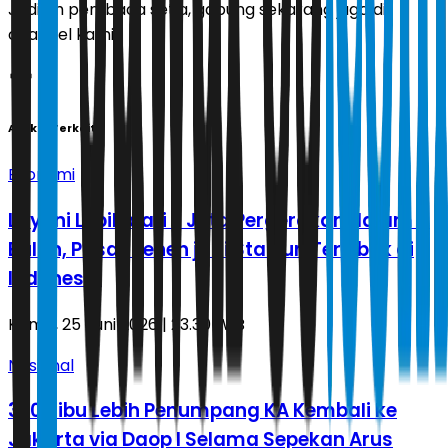
Jadilah pembaca setia, gabung sekarang juga di
channel kami!
Artikel Terkait
Ekonomi
Layani Lebih dari 3 Juta Pergerakan dalam 5
Bulan, Pasar Senen jadi Stasiun Tersibuk di
Indonesia
Kamis, 25 Juni 2026 | 23.30 WIB
Nasional
370 Ribu Lebih Penumpang KA Kembali ke
Jakarta via Daop I Selama Sepekan Arus