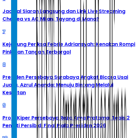
Jadwal Siaran Langsung dan Link Live Streaming
Chelsea vs AC Milan, Tayang di Mana?
7
Kejagung Periksa Febrie Adriansyah: Kenakan Rompi
Pink dan Tangan Terborgol
8
Presiden Persebaya Surabaya Angkat Bicara Usai
Juara, Azrul Ananda: Menuju Bintang Melalui
Kesulitan
9
Profil Kiper Persebaya Reza Arya Pratama, Tepis 2
Penalti Persib di Final Piala Presiden 2026