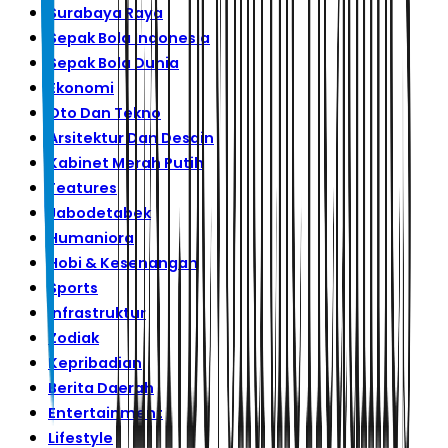
Surabaya Raya
Sepak Bola Indonesia
Sepak Bola Dunia
Ekonomi
Oto Dan Tekno
Arsitektur Dan Desain
Kabinet Merah Putih
Features
Jabodetabek
Humaniora
Hobi & Kesenangan
Sports
Infrastruktur
Zodiak
Kepribadian
Berita Daerah
Entertainment
Lifestyle