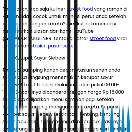
Penasaran, apa saja kuliner
street food
yang ramah di
kantong dan cocok untuk mengisi perut anda setelah
perjalanan dengan kereta?, berikut rekomendasi
berdasarkan ulasan dari kanal YouTube
@@JAKARTAKULINER tentang daftar
street food
viral
di sekitaran
stasiun pasar senen
.
Ketupat Sayur Slebew
Tepat di samping kanan depan stasiun senen anda
sudah bisa langsung menemukan ketupat sayur
slebew. Street food ini mulai buka dari pukul 06.00-
10.00. Seporsinya dibanderol dengan harga Rp 15.000
saja, cocok dijadikan menu sarapan pagi setelah
perjalanan panjang menggunakan kereta. Seporsi
ketupat sayur slebew terdiri dari lontong, kentang,
sayur labu siam, tahu goreng, dan kerupuk. Rasanya
cenderung gurih dan pedas yang mantap dari sambal