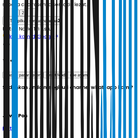
supaya cita rasanya semakin lezat.
1
2
2
Tampilkan semua halaman
Editor:
Novia Tri Astuti
Ikuti kami di Google
Tags
stasiun pasar senen
street food
mie ayam
Sudahkah Anda mengikuti channel whatsapp kami?
Jawa Pos
Ikuti