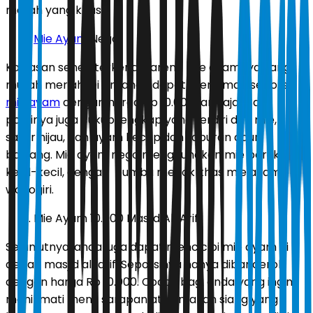
merah yang khas.
Mie Ayam
Nego
Kawasan senen terkenal karena mie ayamnya yang
murah meriah. Di sini anda dapat menikmati seporsi
mie ayam
dengan harga Rp 10.000-an saja. Satu
porsinya juga cukup lengkap yang terdiri dari mie,
sayur hijau, dan ayam kecap,dan taburan daun
bawang. Mie ayam nego menggunakan mie berukuran
kecil-kecil, dengan bumbu medok khas mie ayam
wonogiri.
Mie Ayam 10.000 Masjid Al-Arif
Selanjutnya, anda juga dapat mencicipi mie ayam di
depan masjid al-arif. Seporsinya hanya dibanderol
dengan harga Rp 10.000. Cocok bagi anda yang ingin
menikmati menu sarapan atau makan siang yang