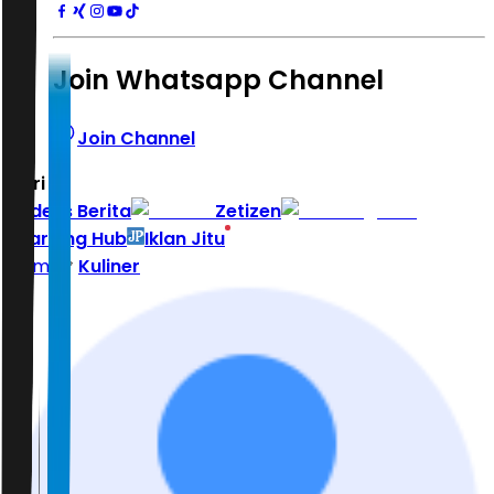
Join Whatsapp Channel
Join Channel
Hari ini
|
Indeks Berita
Zetizen
Learning Hub
Iklan Jitu
Home
Kuliner