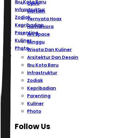
Ibu Kota Baru
Opini
Infrastruktur
Sisi Lain
Zodiak
Ternyata Hoax
Kepribadian
Humaniora
Parenting
Art Space
Kuliner
Minggu
Photo
Wisata Dan Kuliner
Arsitektur Dan Desain
Ibu Kota Baru
Infrastruktur
Zodiak
Kepribadian
Parenting
Kuliner
Photo
Follow Us