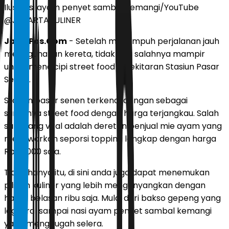
Ilustrasi ayam penyet sambal kemangi/YouTube
@JAKARTAKULINER
JawaPos.Com
- Setelah menempuh perjalanan jauh
menggunakan kereta, tidak ada salahnya mampir
untuk mencicipi street food di sekitaran Stasiun Pasar
Senen.
Stasiun pasar senen terkenal dengan sebagai
surganya street food dengan harga terjangkau. Salah
satu yang viral adalah deretan penjual mie ayam yang
menawarkan seporsi topping lengkap dengan harga
Rp 10.000 saja.
Tidak hanya itu, di sini anda juga dapat menemukan
pilihan kuliner yang lebih mengenyangkan dengan
harga belasan ribu saja. Mulai dari bakso gepeng yang
lagi viral sampai nasi ayam penyet sambal kemangi
yang menggugah selera.