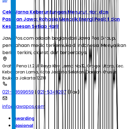
10
Cek Warna Keberuntungan Menurut Hari dan
Pasaran Jawa: Rahasia Menarik Energi Positif dan
Kesuksesan Setiap Hari!
JawaPos.com adalah bagian dari Jawa Pos Group,
perusahaan media terkemuka di Indonesia. Menyajikan
berita terkini, akurat, dan terpercaya.
Graha Pena Lt.2 Jl. Raya Kby. Lama No.12, Grogol Utara, Kec.
Kebayoran Lama, Kota Jakarta Selatan, Daerah Khusus
Ibukota Jakarta 12210
021-53699659
|
021-5349207
(Fax)
info@jawapos.com
Awarding
Nasional