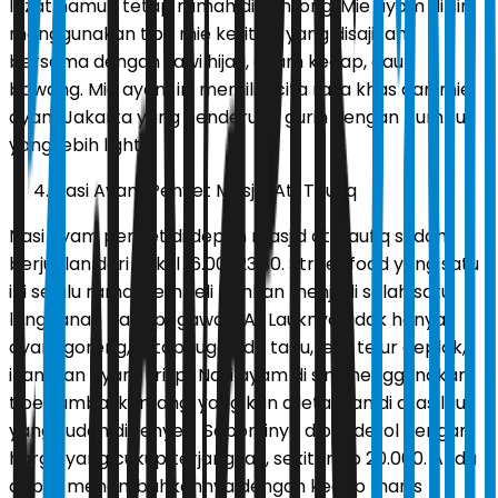
lezat namun tetap ramah di kantong. Mie ayam di sini
menggunakan tipe mie keriting yang disajikan
bersama dengan sawi hijau, ayam kecap, daun
bawang. Mie ayam ini memiliki cita rasa khas dari mie
ayam Jakarta yang cenderung gurih dengan bumbu
yang lebih light.
Nasi Ayam Penyet Masjid At-Taufiq
Nasi ayam penyet di depan masjid at-taufiq sudah
berjualan dari pukul 16.00-23.30. Street food yang satu
ini selalu ramai pembeli bahkan menjadi salah satu
langganan para pegawai KAI. Lauknya tidak hanya
ayam goreng, tetapi juga ada tahu, lele, telur ceplok,
ikan, dan ayam krispi. Nasi ayam di sini menggunakan
tipe sambal kemangi yang kan diletakkan di atas lauk
yang sudah dipenyet. Seporsinya dibanderol dengan
harga yang cukup terjangkau, sekitar Rp 20.000. Anda
dapat menambahkannya dengan kecap manis