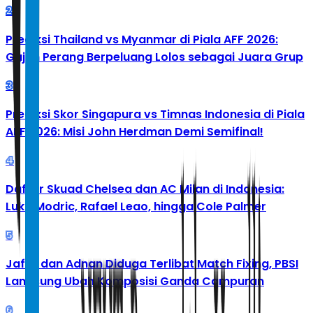
2
Prediksi Thailand vs Myanmar di Piala AFF 2026:
Gajah Perang Berpeluang Lolos sebagai Juara Grup
3
Prediksi Skor Singapura vs Timnas Indonesia di Piala
AFF 2026: Misi John Herdman Demi Semifinal!
4
Daftar Skuad Chelsea dan AC Milan di Indonesia:
Luka Modric, Rafael Leao, hingga Cole Palmer
5
Jafar dan Adnan Diduga Terlibat Match Fixing, PBSI
Langsung Ubah Komposisi Ganda Campuran
6