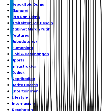
Sepak Bola Dunia
Ekonomi
Oto Dan Tekno
Arsitektur Dan Desain
Kabinet Merah Putih
Features
Jabodetabek
Humaniora
Hobi & Kesenangan
Sports
Infrastruktur
Zodiak
Kepribadian
Berita Daerah
Entertainment
Lifestyle
Internasional
Kesehatan