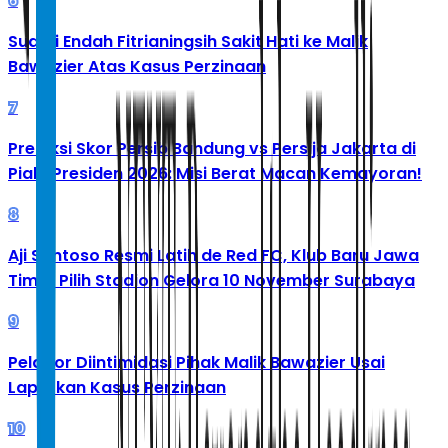
6
Suami Endah Fitrianingsih Sakit Hati ke Malik
Bawazier Atas Kasus Perzinaan
7
Prediksi Skor Persib Bandung vs Persija Jakarta di
Piala Presiden 2026: Misi Berat Macan Kemayoran!
8
Aji Santoso Resmi Latih de Red FC, Klub Baru Jawa
Timur Pilih Stadion Gelora 10 November Surabaya
9
Pelapor Diintimidasi Pihak Malik Bawazier Usai
Laporkan Kasus Perzinaan
10