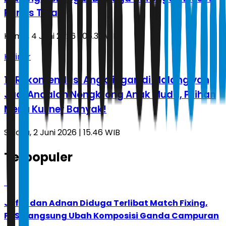
Panas Tiba
Kamis, 4 Juni 2026 | 06.33 WIB
Kuliner
13 Rekomendasi Angkringan di Malang yang
Jadi Andalan Nongkrong Anak Muda, Pilihan
Menu Kuliner Banyak!
Selasa, 2 Juni 2026 | 15.46 WIB
Terpopuler
1
Jafar dan Adnan Diduga Terlibat Match Fixing,
PBSI Langsung Ubah Komposisi Ganda Campuran