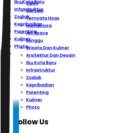
Ibu Kota Baru
Opini
Infrastruktur
Sisi Lain
Zodiak
Ternyata Hoax
Kepribadian
Humaniora
Parenting
Art Space
Kuliner
Minggu
Photo
Wisata Dan Kuliner
Arsitektur Dan Desain
Ibu Kota Baru
Infrastruktur
Zodiak
Kepribadian
Parenting
Kuliner
Photo
Follow Us