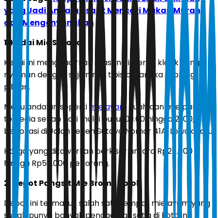
yang Jadi Andalan saat Mencari Makan Murah
dan Mengenyangkan
1. Kedai Mie Sutoyo
Kedai ini menghadirkan suasana interior klasik yang
nyaman dengan sajian mie tipis beraneka topping
pilihan.
Menu andalan seperti
mie ayam
kuah dan mie pangsit
tersedia setiap hari mulai pukul 09.00 hingga 21.00,
berlokasi di Jalan Letjen Sutoyo Nomor 41A, Lowokwaru.
Harga yang ditawarkan berkisar antara Rp25.000
hingga Rp50.000 per orang.
2. Depot Pangsit Mie Bromo Pojok
Depot ini termasuk salah satu tempat mie ayam yang
sudah punya banyak penggemar setia di kota ini.