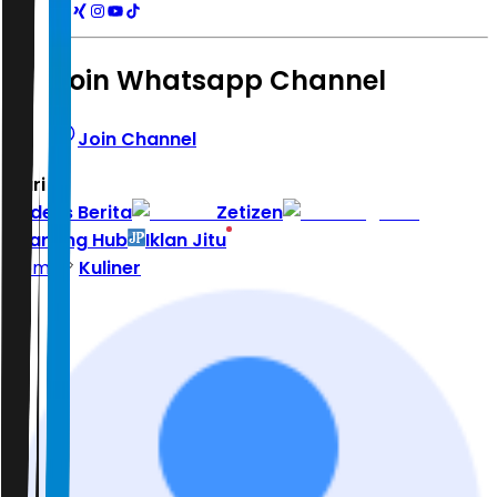
Join Whatsapp Channel
Join Channel
Hari ini
|
Indeks Berita
Zetizen
Learning Hub
Iklan Jitu
Home
Kuliner