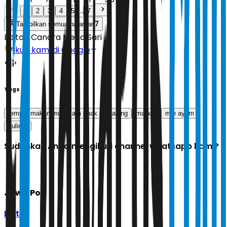
...
1
2
3
4
5
7
7
Tampilkan semua halaman
Editor:
Candra Mega Sari
Ikuti kami di Google
Tags
tempat makan mie ayam enak di malang
malang
mie ayam
kuliner
Sudahkah Anda mengikuti channel whatsapp kami?
Jawa Pos
Ikuti