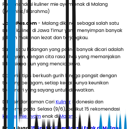
Rekomendasi kuliner mie ayam enak di Malang
(Magnific/Ikarahma)
JawaPos.com
- Malang dikenal sebagai salah satu
surga kuliner di Jawa Timur yang menyimpan banyak
pilihan makanan lezat dan terjangkau.
Salah satu hidangan yang paling banyak dicari adalah
mie ayam, dengan cita rasa khas yang memanjakan
lidah siapa pun yang mencicipinya.
Dari mie tipis berkuah gurih hingga pangsit dengan
topping beragam, setiap kedai punya keunikan
tersendiri yang sayang untuk dilewatkan.
Dilansir dari laman
Cari
Kuliner
Indonesia
dan
Pinhome
pada Selasa (9/6), berikut 15 rekomendasi
kuliner
mie ayam
enak di
Malang
.
Baca Juga:
15 Spot Kuliner Bakmi Enak di Malang