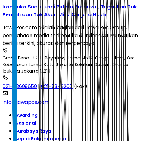
Iran Buka Suara usai Pidato Prabowo, Tegaskan Tak
Pernah dan Tak Akan Miliki Senjata Nuklir
JawaPos.com adalah bagian dari Jawa Pos Group,
perusahaan media terkemuka di Indonesia. Menyajikan
berita terkini, akurat, dan terpercaya.
Graha Pena Lt.2 Jl. Raya Kby. Lama No.12, Grogol Utara, Kec.
Kebayoran Lama, Kota Jakarta Selatan, Daerah Khusus
Ibukota Jakarta 12210
021-53699659
|
021-5349207
(Fax)
info@jawapos.com
Awarding
Nasional
Surabaya Raya
Sepak Bola Indonesia