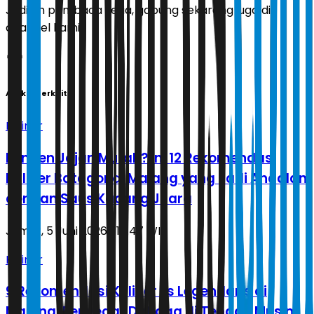
Jadilah pembaca setia, gabung sekarang juga di
channel kami!
Artikel Terkait
Kuliner
Pengen Jajan Murah? Ini 12 Rekomendasi
Kuliner Batagor di Malang yang Jadi Andalan
dengan Saus Kacang Juara
Jumat, 5 Juni 2026 | 17.47 WIB
Kuliner
9 Rekomendasi Kuliner Es Legendaris di
Malang, Penyegar Dahaga di Tengah Musim