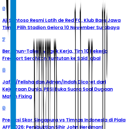
6
Aji Santoso Resmi Latih de Red FC, Klub Baru Jawa
Timur Pilih Stadion Gelora 10 November Surabaya
7
Bertahun-Tahun Mogok Kerja, Tim 10 Pekerja
Freeport Serahkan Tuntutan ke Said Iqbal
8
Jafar/Felisha dan Adnan/Indah Dicoret dari
Kejuaraan Dunia, PBSI Buka Suara Soal Dugaan
Match Fixing
9
Prediksi Skor Singapura vs Timnas Indonesia di Piala
AFF 2026: Pembuktian Sihir John Herdman!