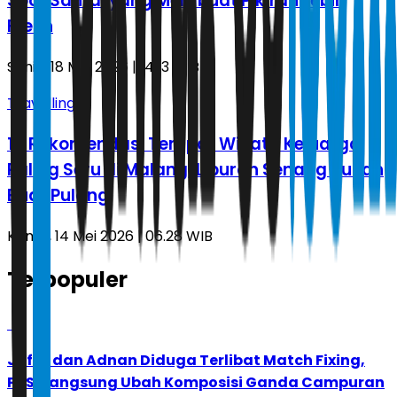
Spot Santai yang Membuat Pikiran Lebih
Fresh
Senin, 18 Mei 2026 | 14.13 WIB
Travelling
14 Rekomendasi Tempat Wisata Keluarga
Paling Seru di Malang, Liburan Senang Susah
Buat Pulang
Kamis, 14 Mei 2026 | 06.28 WIB
Terpopuler
1
Jafar dan Adnan Diduga Terlibat Match Fixing,
PBSI Langsung Ubah Komposisi Ganda Campuran