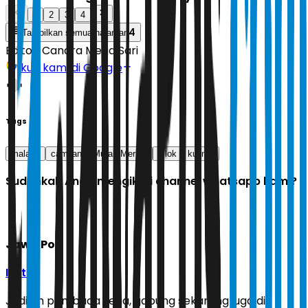
1
2
3
4
4
Tampilkan semua halaman
Editor:
Candra Mega Sari
Ikuti kami di Google
Tags
malang
camilan
Murah Meriah
cilok
kuliner
Sudahkah Anda mengikuti channel whatsapp kami?
Jawa Pos
Ikuti
Jadilah pembaca setia, gabung sekarang juga di