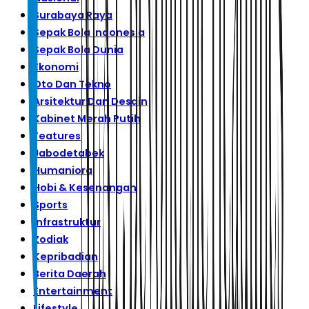
Surabaya Raya
Sepak Bola Indonesia
Sepak Bola Dunia
Ekonomi
Oto Dan Tekno
Arsitektur Dan Desain
Kabinet Merah Putih
Features
Jabodetabek
Humaniora
Hobi & Kesenangan
Sports
Infrastruktur
Zodiak
Kepribadian
Berita Daerah
Entertainment
Lifestyle