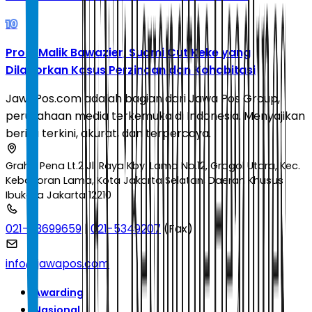
10
Profil Malik Bawazier, Suami Cut Keke yang
Dilaporkan Kasus Perzinaan dan Kohabitasi
JawaPos.com adalah bagian dari Jawa Pos Group,
perusahaan media terkemuka di Indonesia. Menyajikan
berita terkini, akurat, dan terpercaya.
Graha Pena Lt.2 Jl. Raya Kby. Lama No.12, Grogol Utara, Kec.
Kebayoran Lama, Kota Jakarta Selatan, Daerah Khusus
Ibukota Jakarta 12210
021-53699659
|
021-5349207
(Fax)
info@jawapos.com
Awarding
Nasional