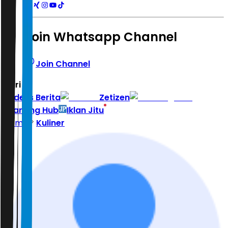
Join Whatsapp Channel
Join Channel
Hari ini
|
Indeks Berita
Zetizen
Learning Hub
Iklan Jitu
Home
Kuliner