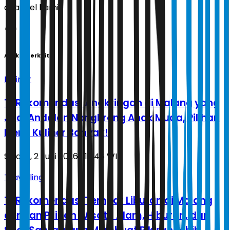
channel kami!
Artikel Terkait
Kuliner
13 Rekomendasi Angkringan di Malang yang
Jadi Andalan Nongkrong Anak Muda, Pilihan
Menu Kuliner Banyak!
Selasa, 2 Juni 2026 | 15.46 WIB
Travelling
13 Rekomendasi Tempat Liburan di Malang
dengan Pilihan Wisata Alam, Hiburan, dan