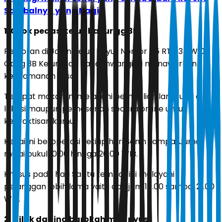
Sambalnya yang Nagih
1. Cilok pedas, teluk bayur gg 3B
Restoran di Jalan Teluk Bayur Nomor 45 RT 03 RW 07
Gang 3B Kelurahan Pandanwangi ini menawarkan
kenyamanan rasa.
Tempat makan ini melayani pembelian langsung di
lokasi maupun pemesanan secara online untuk
kepraktisan kamu.
Kedai ini beroperasi setiap hari Senin sampai Jumat
mulai pukul 10.00 hingga 20.00 WIB.
Khusus pada hari Sabtu tempat ini melayani
pelanggan lebih lama yaitu dari jam 10.00 sampai 21.00
WIB.
2
. Cilok daging barokah mak nyus