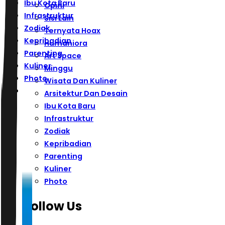
Ibu Kota Baru
Opini
Infrastruktur
Sisi Lain
Zodiak
Ternyata Hoax
Kepribadian
Humaniora
Parenting
Art Space
Kuliner
Minggu
Photo
Wisata Dan Kuliner
Arsitektur Dan Desain
Ibu Kota Baru
Infrastruktur
Zodiak
Kepribadian
Parenting
Kuliner
Photo
Follow Us