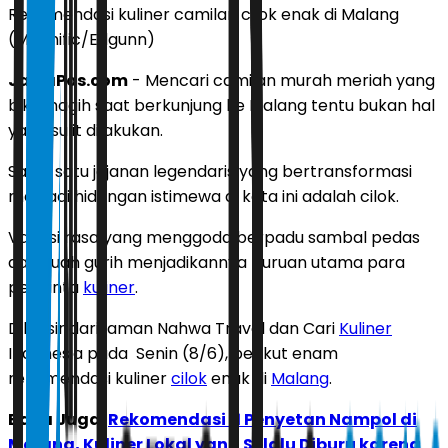
Rekomendasi kuliner camilan cilok enak di Malang
(Magnific/Edgunn)
JawaPos.com
- Mencari camilan murah meriah yang
bikin nagih saat berkunjung ke Malang tentu bukan hal
yang sulit dilakukan.
Salah satu jajanan legendaris yang bertransformasi
menjadi hidangan istimewa di kota ini adalah cilok.
Variasi rasa yang menggoda berpadu sambal pedas
dan kuah gurih menjadikannya buruan utama para
pencinta
kuliner
.
Dilansir dari laman
Nahwa Travel
dan Cari
Kuliner
Indonesia
pada Senin (8/6), berikut enam
rekomendasi kuliner
cilok
enak di
Malang
.
Baca Juga:
Rekomendasi 11 Penyetan Nampol di
Malang, Kuliner Lokal yang Selalu Diburu karena