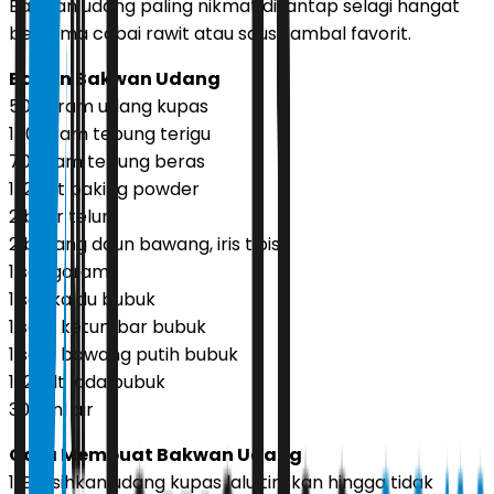
Bakwan udang paling nikmat disantap selagi hangat
bersama cabai rawit atau saus sambal favorit.
Bahan Bakwan Udang
500 gram udang kupas
150 gram tepung terigu
70 gram tepung beras
1/2 sdt baking powder
2 butir telur
2 batang daun bawang, iris tipis
1 sdt garam
1 sdt kaldu bubuk
1 sdm ketumbar bubuk
1 sdm bawang putih bubuk
1/2 sdt lada bubuk
300 ml air
Cara Membuat Bakwan Udang
1. Bersihkan udang kupas lalu tiriskan hingga tidak