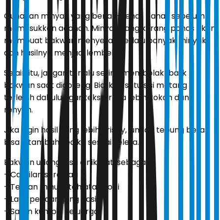
Gunakan minyak yang benar-benar panas sebelum
memasukkan adonan. Minyak yang kurang panas akan
membuat bakwan menyerap terlalu banyak minyak
dan hasilnya menjadi lembek.
Selain itu, jangan terlalu sering membolak-balik
bakwan saat digoreng. Biarkan satu sisi matang
terlebih dahulu agar teksturnya lebih kokoh dan
renyah.
Jika ingin hasil yang lebih crispy, jumlah tepung beras
bisa ditambah sedikit sesuai selera.
Bakwan udang bisa dinikmati sebagai:
- Camilan sore hari
- Teman minum teh atau kopi
- Lauk pendamping nasi
- Sajian kumpul keluarga