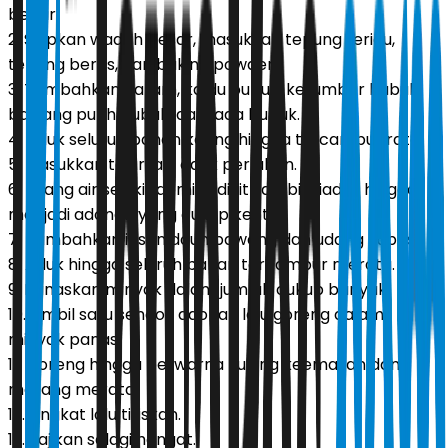
berair.
2. Siapkan wadah besar, masukkan tepung terigu,
tepung beras, dan baking powder.
3. Tambahkan garam, kaldu bubuk, ketumbar bubuk,
bawang putih bubuk, dan lada bubuk.
4. Aduk seluruh bahan kering hingga tercampur rata.
5. Masukkan telur lalu aduk perlahan.
6. Tuang air sedikit demi sedikit sambil diaduk hingga
menjadi adonan yang cukup kental.
7. Tambahkan irisan daun bawang dan udang kupas.
8. Aduk hingga seluruh bahan tercampur merata.
9. Panaskan minyak dalam jumlah cukup banyak.
10. Ambil satu sendok adonan lalu goreng dalam
minyak panas.
11. Goreng hingga berwarna kuning keemasan dan
matang merata.
12. Angkat lalu tiriskan.
13. Sajikan selagi hangat.