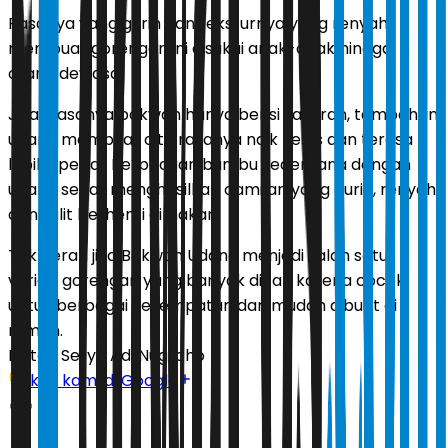
Rasanya yang gurih dan teksturnya yang renyah
membuat gorengan ini disukai anak-anak hingga
orang dewasa.
Jika biasanya bakwan hanya berisi sayuran, tambahan
udang membuat cita rasanya naik kelas dan terasa
lebih spesial. Perpaduan bumbu sederhana dengan
udang segar menghasilkan camilan yang gurih, renyah,
dan sulit berhenti dimakan.
Tak heran jika Bakwan Udang menjadi salah satu
variasi gorengan yang banyak dicari karena cocok
untuk berbagai kesempatan dan mudah dibuat di
rumah.
Editor:
Setyo Adi Nugroho
Ikuti kami di Google