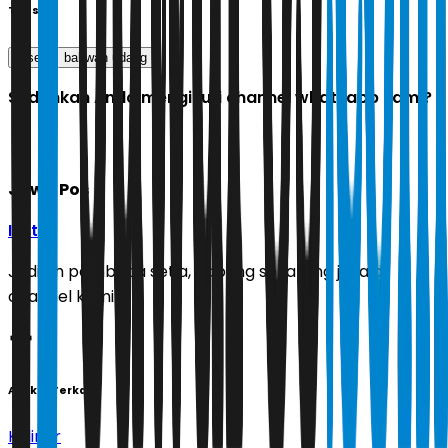
Tags
resep
bakwan udang
Sudahkah Anda mengikuti channel whatsapp kami?
Jawa Pos
Ikuti
Jadilah pembaca setia, gabung sekarang juga di
channel kami!
Artikel Terkait
Kuliner