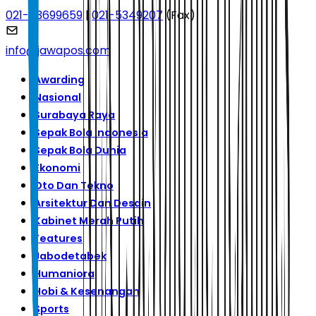
021-53699659
|
021-5349207
(Fax)
info@jawapos.com
Awarding
Nasional
Surabaya Raya
Sepak Bola Indonesia
Sepak Bola Dunia
Ekonomi
Oto Dan Tekno
Arsitektur Dan Desain
Kabinet Merah Putih
Features
Jabodetabek
Humaniora
Hobi & Kesenangan
Sports