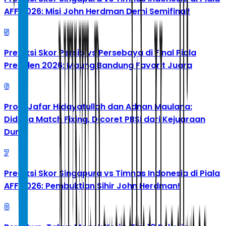
AFF 2026: Misi John Herdman Demi Semifinal!
5
Prediksi Skor Persib vs Persebaya di Final Piala
Presiden 2026: Maung Bandung Favorit Juara
6
Profil Jafar Hidayatullah dan Adnan Maulana:
Diduga Match Fixing, Dicoret PBSI dari Kejuaraan
Dunia
7
Prediksi Skor Singapura vs Timnas Indonesia di Piala
AFF 2026: Pembuktian Sihir John Herdman!
8