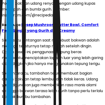
Potret bakwan udang renyah dengan udang kupas
melimpah dan bumbi gurih. (Sumber:
instagram.com/@recipedia.id)
Resep Mushroom Butter Bowl, Comfort
Baca Juga:
Food Simpel yang Gurih dan Creamy
Salah satu tantangan saat membuat bakwan adalah
menjaga teksturnya tetap renyah setelah dingin.
Dalam resep ini, penggunaan tepung beras
membantu menciptakan lapisan luar yang lebih garing
dibandingkan jika hanya menggunakan tepung terigu.
Sementara itu, tambahan telur membuat bagian
dalam bakwan tetap lembut dan tidak keras. Udang
yang digunakan juga memberikan rasa manis alami
sehingga bakwan terasa lebih gurih tanpa perlu terlalu
banyak bumbu tambahan.