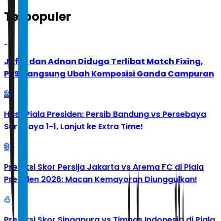
Terpopuler
1
Jafar dan Adnan Diduga Terlibat Match Fixing,
PBSI Langsung Ubah Komposisi Ganda Campuran
2
Hasil Piala Presiden: Persib Bandung vs Persebaya
Surabaya 1-1, Lanjut ke Extra Time!
3
Prediksi Skor Persija Jakarta vs Arema FC di Piala
Presiden 2026: Macan Kemayoran Diunggulkan!
4
Prediksi Skor Singapura vs Timnas Indonesia di Piala