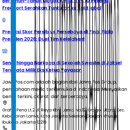
Bertahun-Tahun Mogok Kerja, Tim 10 Pekerja
Freeport Serahkan Tuntutan ke Said Iqbal
9
Prediksi Skor Persib vs Persebaya di Final Piala
Presiden 2026: Duel Tim Kelelahan!
10
Senpi hingga Narkoba di Sekolah Swasta di Jaksel
Ternyata Milik Eks Ketua Yayasan
JawaPos.com adalah bagian dari Jawa Pos Group,
perusahaan media terkemuka di Indonesia. Menyajikan
berita terkini, akurat, dan terpercaya.
Graha Pena Lt.2 Jl. Raya Kby. Lama No.12, Grogol Utara, Kec.
Kebayoran Lama, Kota Jakarta Selatan, Daerah Khusus
Ibukota Jakarta 12210