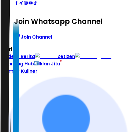
Join Whatsapp Channel
Join Channel
Hari ini
|
Indeks Berita
Zetizen
Learning Hub
Iklan Jitu
Home
Kuliner