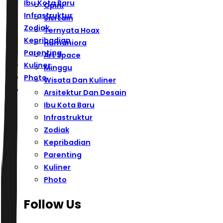
Ibu Kota Baru
Opini
Infrastruktur
Sisi Lain
Zodiak
Ternyata Hoax
Kepribadian
Humaniora
Parenting
Art Space
Kuliner
Minggu
Photo
Wisata Dan Kuliner
Arsitektur Dan Desain
Ibu Kota Baru
Infrastruktur
Zodiak
Kepribadian
Parenting
Kuliner
Photo
Follow Us