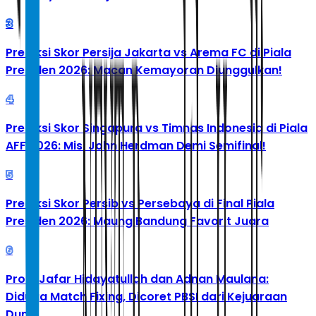
3
Prediksi Skor Persija Jakarta vs Arema FC di Piala
Presiden 2026: Macan Kemayoran Diunggulkan!
4
Prediksi Skor Singapura vs Timnas Indonesia di Piala
AFF 2026: Misi John Herdman Demi Semifinal!
5
Prediksi Skor Persib vs Persebaya di Final Piala
Presiden 2026: Maung Bandung Favorit Juara
6
Profil Jafar Hidayatullah dan Adnan Maulana:
Diduga Match Fixing, Dicoret PBSI dari Kejuaraan
Dunia