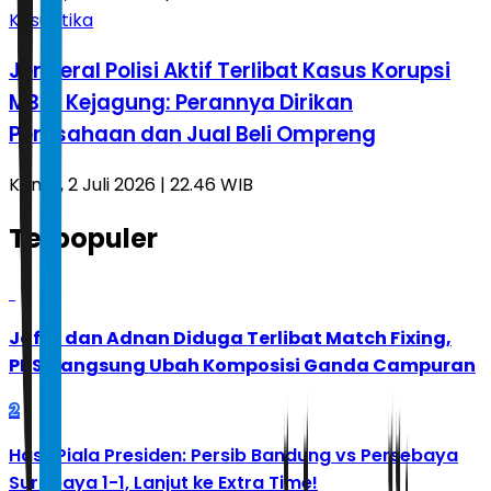
Kasuistika
Jenderal Polisi Aktif Terlibat Kasus Korupsi
MBG, Kejagung: Perannya Dirikan
Perusahaan dan Jual Beli Ompreng
Kamis, 2 Juli 2026 | 22.46 WIB
Terpopuler
1
Jafar dan Adnan Diduga Terlibat Match Fixing,
PBSI Langsung Ubah Komposisi Ganda Campuran
2
Hasil Piala Presiden: Persib Bandung vs Persebaya
Surabaya 1-1, Lanjut ke Extra Time!