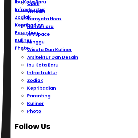
Ibu Kota Baru
Opini
Infrastruktur
Sisi Lain
Zodiak
Ternyata Hoax
Kepribadian
Humaniora
Parenting
Art Space
Kuliner
Minggu
Photo
Wisata Dan Kuliner
Arsitektur Dan Desain
Ibu Kota Baru
Infrastruktur
Zodiak
Kepribadian
Parenting
Kuliner
Photo
Follow Us