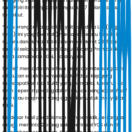
Kejagung Syarief Sulaeman Nahdi. Jenderal bintang
satu Polri itu menjadi tersangka ke-7 dalam kasus
tersebut.
”Satu orang tersangka lagi yaitu saudara LMI (Brigjen
Iwan). Ini yang (pernah) menjabat selaku kepala Biro
Hukum dan Humas BGN itu sampai Maret 2025 dan
saat ini selaku sekretaris Deputi Bidang Promosi dan
Kerja Sama pada BGN,” kata Syarief.
Syarief memastikan bahwa penetapan tersangka itu
dilakukan setelah penyidik JAM Pidsus Kejagung
mendapatkan alat bukti yang memadai. Menurut dia,
Iwan beperan penting dalam urusan pengadaan
food
tray
atau ompreng yang digunakan untuk menyajikan
MBG.
Berdasar hasil pendalaman oleh penyidik, tersangka
diduga meminta 2 orang saksi berinisial YCS dan RD