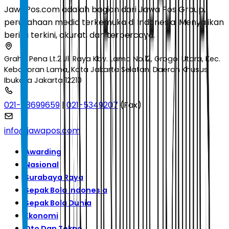
JawaPos.com adalah bagian dari Jawa Pos Group,
perusahaan media terkemuka di Indonesia. Menyajikan
berita terkini, akurat, dan terpercaya.
Graha Pena Lt.2 Jl. Raya Kby. Lama No.12, Grogol Utara, Kec.
Kebayoran Lama, Kota Jakarta Selatan, Daerah Khusus
Ibukota Jakarta 12210
021-53699659
|
021-5349207
(Fax)
info@jawapos.com
Awarding
Nasional
Surabaya Raya
Sepak Bola Indonesia
Sepak Bola Dunia
Ekonomi
Oto Dan Tekno