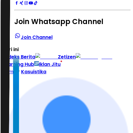
Join Whatsapp Channel
Join Channel
Hari ini
|
Indeks Berita
Zetizen
Learning Hub
Iklan Jitu
Home
Kasuistika