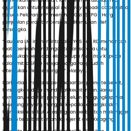
mendirikan perusahaan. Kemudian perusahaan itu
digunakan untuk menjual
food tray
kepada calon mitra
Satuan Pelayanan Pemenuhan Gizi (SPPG). Harga
penjualan peralatan tersebut ditentukan oleh
tersangka.
”Saudara LMI ini meminta saksi YCS dan RD mendirikan
suatu perusahaan dengan tujuan sarana untuk
melakukan penjualan alat berupa
food tray
kepada
calon mitra SPBG dengan harga yang sudah
ditentukan oleh tersangka,” jelasnya.
Dari setiap transaksi pengadaan ompreng tersebut,
tersangka diduga mendapat keuntungan. Namun
demikian, sejauh ini penyidik belum mengungkap nilai
keuntungan yang mengalir kepada tersangka dari
transaksi tersebut. Atas dugaan perbuatan melanggar
hukum tersebut, tersangka dijerat oleh Kejagung.