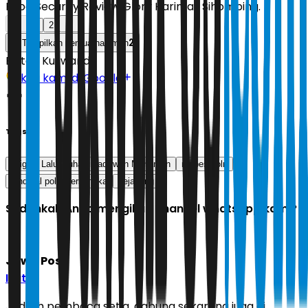
Food Security Review Glory Harimas Sihombing.
1
2
2
Tampilkan semua halaman
Editor:
Kuswandi
Ikuti kami di Google
Tags
Brigjen Lalu Muhammad Iwan Mahardan
mabes polri
jenderal polisi tersangka
kejagung
Sudahkah Anda mengikuti channel whatsapp kami?
Jawa Pos
Ikuti
Jadilah pembaca setia, gabung sekarang juga di