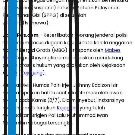
penindakan tegas dengan menghentikan sementara
operasional (suspend) ratusan Satuan Pelayanan
Pemenuhan Gizi (SPPG) di sejumlah
wilayah/(Istimewa).
JawaPos.com
- Keterlibatan seorang jenderal polisi
aktif dalam kasus dugaan korupsi tata kelola anggaran
Makan Bergizi Gratis (MBG) direspons oleh
Mabes
Polri
. Korps Bhayangkara menegaskan mendukung
penuh proses hukum yang dilakukan oleh Kejaksaan
Agung (
Kejagung
).
Kepala Divisi Humas Polri Irjen Johnny Eddizon Isir
menyampaikan hal itu saat dikonfirmasi oleh awak
media pada Kamis (2/7). Dia menyebut, instansinya
menghormati langkah
Kejagung
yang telah
menjadikan Brigjen Pol Lalu Muhammad Iwan
Mahardan sebagai tersangka.