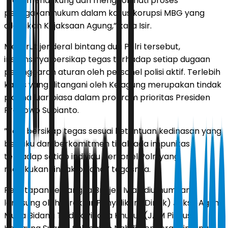
”Polri mendukung dan menghormati proses
penegakan hukum dalam kasus korupsi MBG yang
dilakukan Kejaksaan Agung,” kata Isir.
Menurut jenderal bintang dua Polri tersebut,
instansinya bersikap tegas terhadap setiap dugaan
pelanggaran aturan oleh personel polisi aktif. Terlebih
kasus yang ditangani oleh Kejagung merupakan tindak
pidana luar biasa dalam program prioritas Presiden
Prabowo Subianto.
”Polri bersikap tegas sesuai ketentuan kedinasan yang
berlaku dan berkomitmen tidak ada impunitas
terhadap setiap individu personel Polri yang
melakukan tindak pidana,” tegasnya.
Penetapan tersangka Brigjen Iwan diumumkan
langsung oleh Direktur Penyidikan (Dirdik) Jaksa Agung
Muda Bidang Tindak Pidana Khusus (JAM Pidsus)