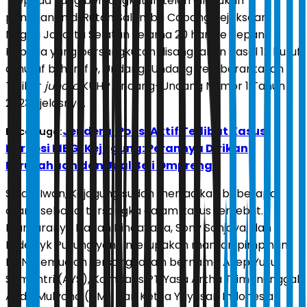
”Kepada yang bersangkutan telah dilakukan
penahanan di Rutan Salemba Cabang Kejaksaan
Negeri Jakarta Selatan selama 20 hari ke depan.
Kepada yang bersangkutan disangkakan Pasal 12 huruf
a, huruf b, huruf e, Undang-Undang Pemberantasan
Tipikor
juncto
KUHP Undang-Undang Nomor 1 Tahun
2023,” jelasnya.
Jenderal Polisi Aktif Terlibat Kasus
Baca Juga:
Korupsi MBG, Kejagung: Perannya Dirikan
Perusahaan dan Jual Beli Ompreng
Selain Iwan, Kejagung sudah menjadikan beberapa
orang sebagai tersangka dalam kasus tersebut.
Diantaranya Dadan Hindayana, Sony Sonjaya, dan
Lodewyk Pusung yang merupakan mantan pimpinan
BGN. Kemudian tersangka lain bernama Asep Yusuf
Somantri (AYS), Komisaris PT Yasa Artha Trimanunggal
Andri Mulyono (AM), dan Ketua Yayasan Indonesia