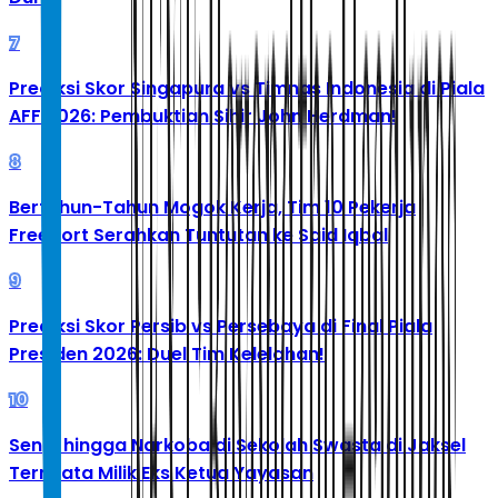
7
Prediksi Skor Singapura vs Timnas Indonesia di Piala
AFF 2026: Pembuktian Sihir John Herdman!
8
Bertahun-Tahun Mogok Kerja, Tim 10 Pekerja
Freeport Serahkan Tuntutan ke Said Iqbal
9
Prediksi Skor Persib vs Persebaya di Final Piala
Presiden 2026: Duel Tim Kelelahan!
10
Senpi hingga Narkoba di Sekolah Swasta di Jaksel
Ternyata Milik Eks Ketua Yayasan