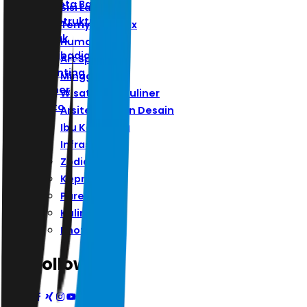
Ibu Kota Baru
Sisi Lain
Infrastruktur
Ternyata Hoax
Zodiak
Humaniora
Kepribadian
Art Space
Parenting
Minggu
Kuliner
Wisata Dan Kuliner
Photo
Arsitektur Dan Desain
Ibu Kota Baru
Infrastruktur
Zodiak
Kepribadian
Parenting
Kuliner
Photo
Follow Us