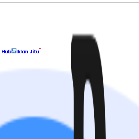
g Hub
Iklan Jitu