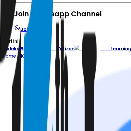
Join Whatsapp Channel
Join Channel
Hari ini
|
Indeks Berita
Zetizen
Learnin
Home
Kasuistika