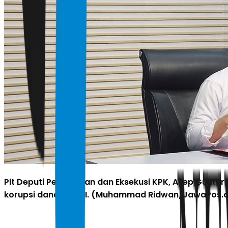
Plt Deputi Penindakan dan Eksekusi KPK, Asep Guntu
korupsi dana CSR BI. (Muhammad Ridwan/JawaPos.