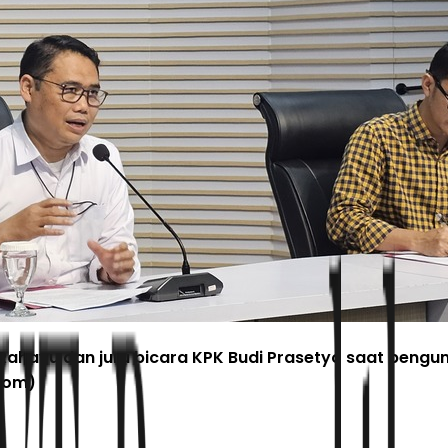
r Rahayu dan juru bicara KPK Budi Prasetyo saat pe
com)