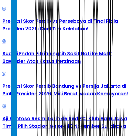
5
Prediksi Skor Persib vs Persebaya di Final Piala
Presiden 2026: Duel Tim Kelelahan!
6
Suami Endah Fitrianingsih Sakit Hati ke Malik
Bawazier Atas Kasus Perzinaan
7
Prediksi Skor Persib Bandung vs Persija Jakarta di
Piala Presiden 2026: Misi Berat Macan Kemayoran!
8
Aji Santoso Resmi Latih de Red FC, Klub Baru Jawa
Timur Pilih Stadion Gelora 10 November Surabaya