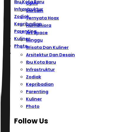
Ibu Kota Baru
Opini
Infrastruktur
Sisi Lain
Zodiak
Ternyata Hoax
Kepribadian
Humaniora
Parenting
Art Space
Kuliner
Minggu
Photo
Wisata Dan Kuliner
Arsitektur Dan Desain
Ibu Kota Baru
Infrastruktur
Zodiak
Kepribadian
Parenting
Kuliner
Photo
Follow Us