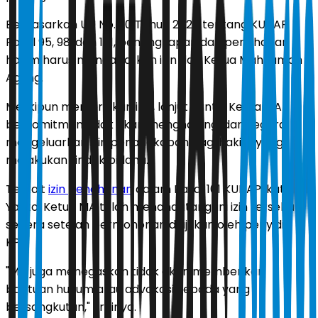
Berdasarkan UU No. 20 Tahun 2025 tentang KUHAP
Pasal 95, 98, dan 101, penangkapan dan penahanan
hakim harus mendapatkan izin dari Ketua Mahkamah
Agung.
Meskipun memerlukan izin, lanjut Yanto, Ketua MA
berkomitmen tidak akan menghalangi dan segera
mengeluarkan izin penangkapan bagi hakim yang
melakukan tindak pidana.
Terkait
izin penahanan
dalam Pasal 101 KUHAP, kata
Yanto, Ketua MA telah menandatangani izin tersebut
segera setelah permohonan diajukan oleh penyidik
KPK.
"MA juga menegaskan tidak akan memberikan
bantuan hukum atau advokasi kepada yang
bersangkutan," urainya.