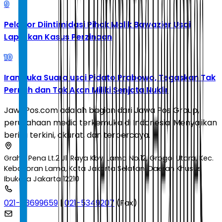
9
Pelapor Diintimidasi Pihak Malik Bawazier Usai
Laporkan Kasus Perzinaan
10
Iran Buka Suara usai Pidato Prabowo, Tegaskan Tak
Pernah dan Tak Akan Miliki Senjata Nuklir
JawaPos.com adalah bagian dari Jawa Pos Group,
perusahaan media terkemuka di Indonesia. Menyajikan
berita terkini, akurat, dan terpercaya.
Graha Pena Lt.2 Jl. Raya Kby. Lama No.12, Grogol Utara, Kec.
Kebayoran Lama, Kota Jakarta Selatan, Daerah Khusus
Ibukota Jakarta 12210
021-53699659
|
021-5349207
(Fax)