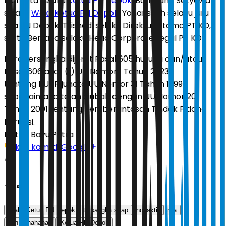
Mariarta selaku
Ketua PN Depok
, Bambang Setyawan
selaku
Wakil Ketua PN Depok
, Yohansyah selaku juru
sita PN Depok, Trisnadi selaku Direktur Utama PT KD,
serta Berliana selaku Head Corporate Legal PT KD.
Para tersangka dijerat Pasal 605 huruf a dan/atau
Pasal 606 ayat (1) UU Nomor 1 Tahun 2023
tentang KUHP juncto UU Nomor 31 Tahun 1999
sebagaimana telah diubah dengan UU Nomor 20
Tahun 2001 tentang Pemberantasan Tindak Pidana
Korupsi.
Editor:
Bayu Putra
Ikuti kami di Google
Tags
Wakil Ketua PN Depok
tersangka suap
nonaktif
ma
izin penahanan
Ketua PN Depok