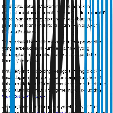
Karena itu, Ketua MA akan memberhentikan
sementara alias menonaktifkan hakim dan aparat PN
Depok yang tertangkap tangan tersebut. Usul
pemberhentian sementara hakim akan diajukan
kepada Presiden.
"Jika terbukti bersalah melalui putusan pengadilan
yang berkekuatan hukum tetap, maka yang
bersangkutan akan diberhentikan dengan tidak
hormat," tegasnya.
KPK menjerat lima orang sebagai tersangka dalam
kasus dugaan suap pengurusan sengketa lahan PT
Kabhara Digdaya. KPK menemukan barant bukti uang
Rp 850 juta dalam OTT yang meringkus Ketua dan
Wakil Ketua PN Depok
.
Adapun, kelima tersangka itu yakni, I Wayan Eka