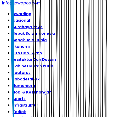
info@jawapos.com
Awarding
Nasional
Surabaya Raya
Sepak Bola Indonesia
Sepak Bola Dunia
Ekonomi
Oto Dan Tekno
Arsitektur Dan Desain
Kabinet Merah Putih
Features
Jabodetabek
Humaniora
Hobi & Kesenangan
Sports
Infrastruktur
Zodiak