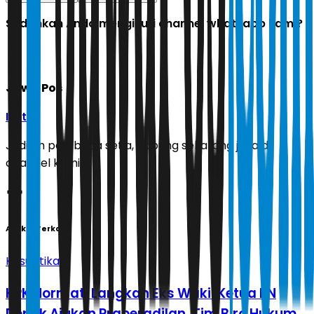
Sudahkah Anda mengikuti channel whatsapp kami?
Jawa Pos
Ikuti
Jadilah pembaca setia, gabung sekarang juga di
channel kami!
Artikel Terkait
Kasuistika
KPK Hormati Langkah Eks Wakil Ketua PN
Depok Ajukan Praperadilan, Tim Biro Hukum