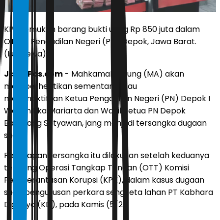
KPK temukan barang bukti uang Rp 850 juta dalam
OTT di Pengadilan Negeri (PN) Depok, Jawa Barat.
(Istimewa)
JawaPos.com
- Mahkamah Agung (MA) akan
memberhentikan sementara atau
menonaktifkan Ketua Pengadilan Negeri (PN) Depok I
Wayan Eka Mariarta dan Wakil Ketua PN Depok
Bambang Setyawan, jang menjadi tersangka dugaan
suap.
Penetapan tersangka itu dilakukan setelah keduanya
terjaring Operasi Tangkap Tangan (OTT) Komisi
Pemberantasan Korupsi (KPK), dalam kasus dugaan
suap pengurusan perkara sengketa lahan PT Kabhara
Digdaya (KD), pada Kamis (5/2).