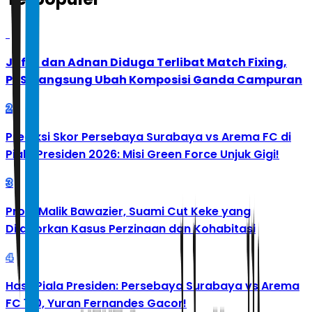
1
Jafar dan Adnan Diduga Terlibat Match Fixing,
PBSI Langsung Ubah Komposisi Ganda Campuran
2
Prediksi Skor Persebaya Surabaya vs Arema FC di
Piala Presiden 2026: Misi Green Force Unjuk Gigi!
3
Profil Malik Bawazier, Suami Cut Keke yang
Dilaporkan Kasus Perzinaan dan Kohabitasi
4
Hasil Piala Presiden: Persebaya Surabaya vs Arema
FC 1-0, Yuran Fernandes Gacor!