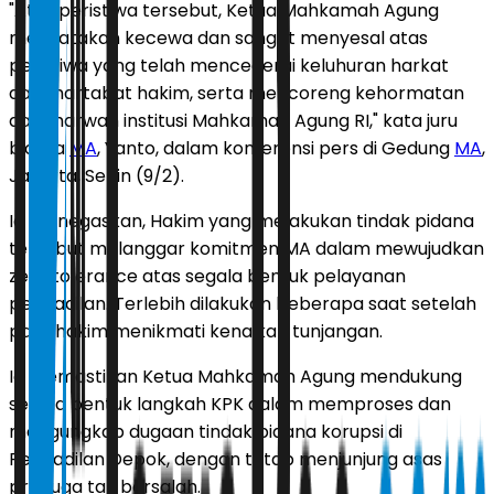
"Atas peristiwa tersebut, Ketua Mahkamah Agung
menyatakan kecewa dan sangat menyesal atas
peristiwa yang telah mencederai keluhuran harkat
dan martabat hakim, serta mencoreng kehormatan
dan marwah institusi Mahkamah Agung RI," kata juru
bicara
MA
, Yanto, dalam konferensi pers di Gedung
MA
,
Jakarta, Senin (9/2).
Ia menegaskan, Hakim yang melakukan tindak pidana
tersebut melanggar komitmen MA dalam mewujudkan
zero tolerance atas segala bentuk pelayanan
pengadilan. Terlebih dilakukan beberapa saat setelah
para hakim menikmati kenaikan tunjangan.
Ia memastikan Ketua Mahkamah Agung mendukung
segala bentuk langkah KPK dalam memproses dan
mengungkap dugaan tindak pidana korupsi di
Pengadilan Depok, dengan tetap menjunjung asas
praduga tak bersalah.