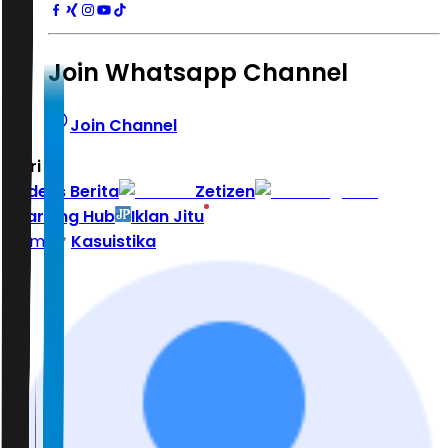
Join Whatsapp Channel
Join Channel
Hari ini
|
Indeks Berita
Zetizen
Learning Hub
Iklan Jitu
Home
Kasuistika