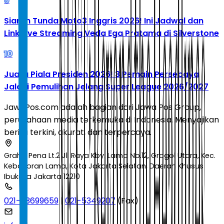
9
Siaran Tunda Moto3 Inggris 2026! Ini Jadwal dan
Link Live Streaming Veda Ega Pratama di Silverstone
10
Juara Piala Presiden 2026! 3 Pemain Persebaya
Jalani Pemulihan Jelang Super League 2026/2027
JawaPos.com adalah bagian dari Jawa Pos Group,
perusahaan media terkemuka di Indonesia. Menyajikan
berita terkini, akurat, dan terpercaya.
Graha Pena Lt.2 Jl. Raya Kby. Lama No.12, Grogol Utara, Kec.
Kebayoran Lama, Kota Jakarta Selatan, Daerah Khusus
Ibukota Jakarta 12210
021-53699659
|
021-5349207
(Fax)