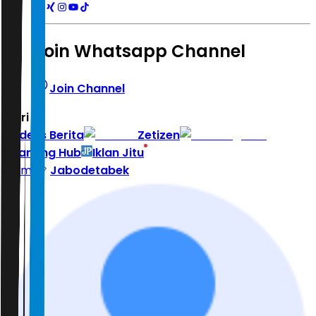
Join Whatsapp Channel
Join Channel
Hari ini
|
Indeks Berita
Zetizen
Learning Hub
Iklan Jitu
Home
Jabodetabek