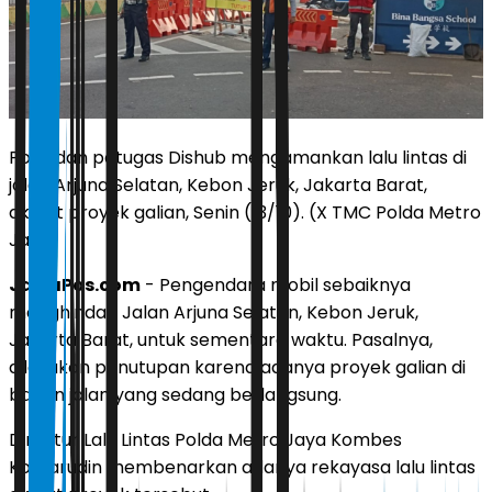
Polisi dan petugas Dishub mengamankan lalu lintas di
jalan Arjuna Selatan, Kebon Jeruk, Jakarta Barat,
akibat proyek galian, Senin (13/10). (X TMC Polda Metro
Jaya)
JawaPos.com
- Pengendara mobil sebaiknya
menghindari Jalan Arjuna Selatan, Kebon Jeruk,
Jakarta Barat, untuk sementara waktu. Pasalnya,
dilakukan penutupan karena adanya proyek galian di
badan jalan yang sedang berlangsung.
Direktur Lalu Lintas Polda Metro Jaya Kombes
Komarudin membenarkan adanya rekayasa lalu lintas