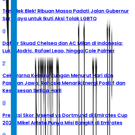
Tumplek Blek! Ribuan Massa Padati Jalan Gubernur
Surabaya untuk Ikuti Aksi Tolak LGBTQ
6
Daftar Skuad Chelsea dan AC Milan di Indonesia:
Luka Modric, Rafael Leao, hingga Cole Palmer
7
Cek Warna Keberuntungan Menurut Hari dan
Pasaran Jawa: Rahasia Menarik Energi Positif dan
Kesuksesan Setiap Hari!
8
Prediksi Skor Arsenal vs Dortmund di Emirates Cup
2026: Mikel Arteta Punya Misi Bangkit di Emirates