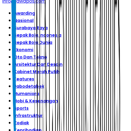
info@jawapos.com
Awarding
Nasional
Surabaya Raya
Sepak Bola Indonesia
Sepak Bola Dunia
Ekonomi
Oto Dan Tekno
Arsitektur Dan Desain
Kabinet Merah Putih
Features
Jabodetabek
Humaniora
Hobi & Kesenangan
Sports
Infrastruktur
Zodiak
Kepribadian