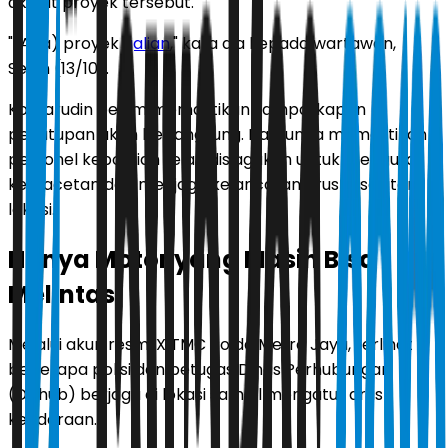
akibat proyek tersebut.
"(Ada) proyek
galian
," kata dia kepada wartawan,
Senin (13/10).
Komarudin belum memastikan sampai kapan
penutupan akan berlangsung. Namun, ia memastikan
personel kepolisian telah disiagakan untuk mengurai
kemacetan dan menjaga kelancaran arus di sekitar
lokasi.
Hanya Motor yang Masih Bisa
Melintas
Melalui akun resmi X TMC Polda Metro Jaya, terlihat
beberapa polisi dan petugas Dinas Perhubungan
(Dishub) berjaga di lokasi sambil mengatur arus
kendaraan.