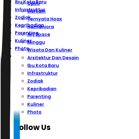
Ibu Kota Baru
Opini
Infrastruktur
Sisi Lain
Zodiak
Ternyata Hoax
Kepribadian
Humaniora
Parenting
Art Space
Kuliner
Minggu
Photo
Wisata Dan Kuliner
Arsitektur Dan Desain
Ibu Kota Baru
Infrastruktur
Zodiak
Kepribadian
Parenting
Kuliner
Photo
Follow Us