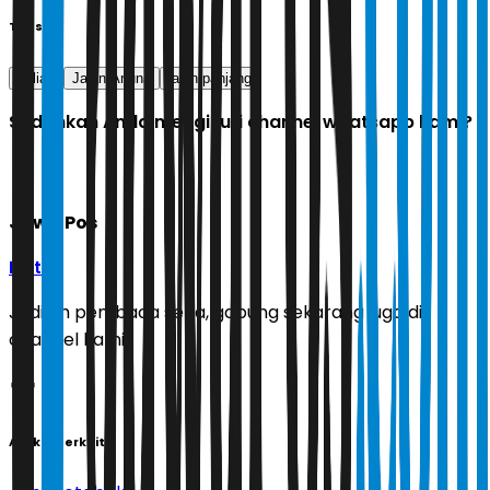
Tags
galian
Jalan Arjuna
jalan panjang
Sudahkah Anda mengikuti channel whatsapp kami?
Jawa Pos
Ikuti
Jadilah pembaca setia, gabung sekarang juga di
channel kami!
Artikel Terkait