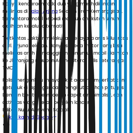
Hanya kendaraan roda dua yang masih diizinkan
melintas di
Jalan Arjuna
Selatan arah Kemanggisan.
Sementara mobil pribadi maupun angkutan umum
dialihkan ke jalur alternatif.
"Satlantas Jakbar melakukan rekayasa arus lalu lintas
di Jl. Arjuna Selatan. Hanya sepeda motor yang bisa
melintas arah Kemanggisan dan untuk mobil dialihkan
ke Jl. Panjang maupun Arjuna Utara," tulis keterangan
TMC.
Polisi mengimbau masyarakat agar memperhatikan
petunjuk di lapangan dan mengikuti arahan petugas.
Dengan begitu, kemacetan dapat diminimalisir, dan
aktivitas warga tetap berjalan lancar.
Editor:
Nurul Adriyana Salbiah
Ikuti kami di Google