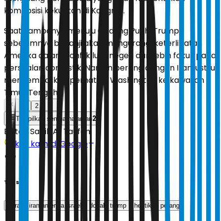
komposisi kekuatan di Kongres.
Saat kampanye menuju Gedung Putih, Trump
sebelumnya berjanji akan mengurangi keterlibatan
Amerika dalam konflik luar negeri dan lebih fokus pada
persoalan domestik. Namun perang dengan Iran justru
mengembalikan perhatian Washington ke kawasan
Timur Tengah.
1
2
2
Tampilkan semua halaman
Editor:
Sabik Aji Taufan
Ikuti kami di Google
Tags
perang iran amerika israel
donald trump
hentikan perang