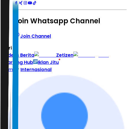
Join Whatsapp Channel
Join Channel
Hari ini
|
Indeks Berita
Zetizen
Learning Hub
Iklan Jitu
Home
Internasional