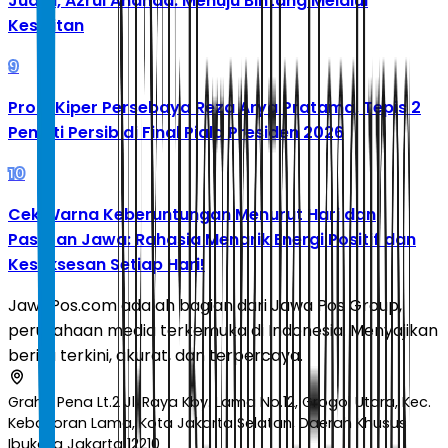
Juara, Azrul Ananda: Menuju Bintang Melalui
Kesulitan
9
Profil Kiper Persebaya Reza Arya Pratama, Tepis 2
Penalti Persib di Final Piala Presiden 2026
10
Cek Warna Keberuntungan Menurut Hari dan
Pasaran Jawa: Rahasia Menarik Energi Positif dan
Kesuksesan Setiap Hari!
JawaPos.com adalah bagian dari Jawa Pos Group,
perusahaan media terkemuka di Indonesia. Menyajikan
berita terkini, akurat, dan terpercaya.
Graha Pena Lt.2 Jl. Raya Kby. Lama No.12, Grogol Utara, Kec.
Kebayoran Lama, Kota Jakarta Selatan, Daerah Khusus
Ibukota Jakarta 12210