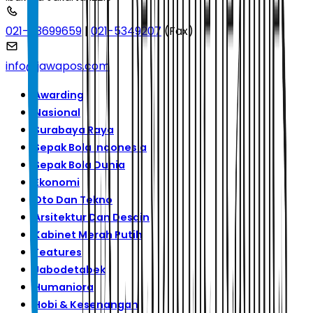
021-53699659
|
021-5349207
(Fax)
info@jawapos.com
Awarding
Nasional
Surabaya Raya
Sepak Bola Indonesia
Sepak Bola Dunia
Ekonomi
Oto Dan Tekno
Arsitektur Dan Desain
Kabinet Merah Putih
Features
Jabodetabek
Humaniora
Hobi & Kesenangan