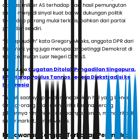
operasi militer AS terhadap Iran, hasil pemungutan
suara menjadi sinyal kuat bahwa dukungan politik
terhadap perang mulai terkikis, bahkan dari partai
presiden sendiri.
“Cukup sudah” kata Gregory Meeks, anggota DPR dari
New York yang juga merupakan petinggi Demokrat di
Komite Urusan Luar Negeri DPR AS.
Gugatan Ditolak Pengadilan Singapura,
Baca Juga:
KPK Harap Paulus Tannos Segera Diekstradisi ke
Indonesia
"Sudah saatnya presiden melakukan hal yang benar.
Orang-orang lelah menderita karena perang
pilihannya - menderita di pompa bensin, menderita di
supermarket," lanjut Meeks.
Perlawanan Kongres Terhadap Perang Iran