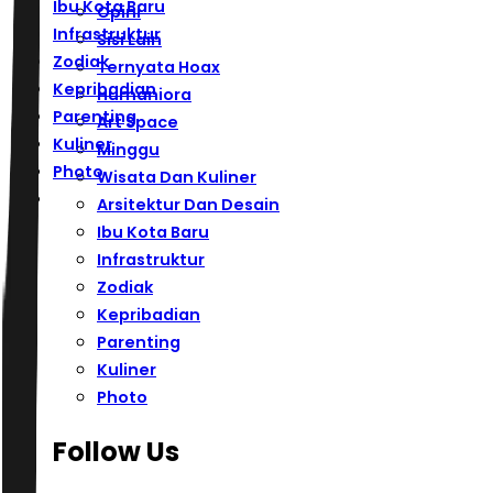
Ibu Kota Baru
Opini
Infrastruktur
Sisi Lain
Zodiak
Ternyata Hoax
Kepribadian
Humaniora
Parenting
Art Space
Kuliner
Minggu
Photo
Wisata Dan Kuliner
Arsitektur Dan Desain
Ibu Kota Baru
Infrastruktur
Zodiak
Kepribadian
Parenting
Kuliner
Photo
Follow Us