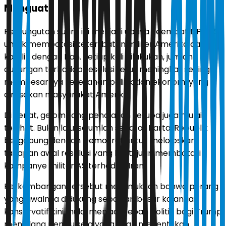
Menguat
Pemungutan suara ini menjadi upaya keempat DPR AS
untuk membatasi keterlibatan militer Amerika dalam
konflik dengan Iran. Setiap kali dilakukan, jumlah
dukungan terhadap resolusi terus meningkat seiring
membesarnya keresahan politik dan ekonomi yang
dirasakan masyarakat Amerika.
Di Senat, gelombang penolakan serupa juga mulai
terlihat. Bulan lalu, sejumlah senator Partai Republik
bergabung dengan Demokrat untuk meloloskan
tahapan awal resolusi yang bertujuan membatasi
kampanye militer AS terhadap Iran.
Perkembangan tersebut menunjukkan bahwa perang
yang awalnya didukung sebagian besar kalangan
konservatif kini mulai menjadi beban politik bagi Trump
menjelang pemilu sela yang akan menentukan