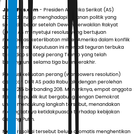
JawaPos.com
- Presiden Amerika Serikat (AS)
Donald Trump menghadapi tekanan politik yang
semakin besar setelah Dewan Perwakilan Rakyat
(DPR) AS menyetujui resolusi yang bertujuan
membatasi keterlibatan militer Amerika dalam konflik
dengan Iran. Keputusan ini menjadi teguran terbuka
terhadap strategi perang Trump yang telah
berlangsung selama tiga bulan terakhir.
Resolusi kekuatan perang (war powers resolution)
disahkan DPR AS pada Rabu lalu dengan perolehan
suara 215 berbanding 208. Menariknya, empat anggota
Partai Republik ikut bergabung dengan Demokrat
untuk mendukung langkah tersebut, menandakan
meningkatnya ketidakpuasan terhadap kebijakan
Gedung Putih.
Meski resolusi tersebut belum otomatis menghentikan