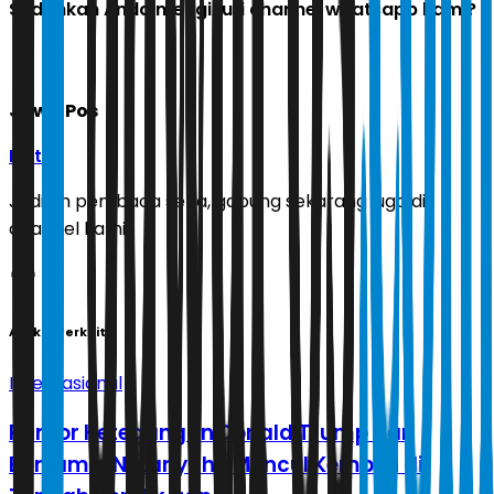
Sudahkah Anda mengikuti channel whatsapp kami?
Jawa Pos
Ikuti
Jadilah pembaca setia, gabung sekarang juga di
channel kami!
Artikel Terkait
Internasional
Rumor Ketegangan Donald Trump dan
Benjamin Netanyahu Muncul Kembali di