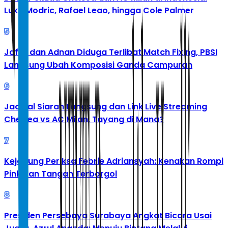
Luka Modric, Rafael Leao, hingga Cole Palmer
5
Jafar dan Adnan Diduga Terlibat Match Fixing, PBSI
Langsung Ubah Komposisi Ganda Campuran
6
Jadwal Siaran Langsung dan Link Live Streaming
Chelsea vs AC Milan, Tayang di Mana?
7
Kejagung Periksa Febrie Adriansyah: Kenakan Rompi
Pink dan Tangan Terborgol
8
Presiden Persebaya Surabaya Angkat Bicara Usai