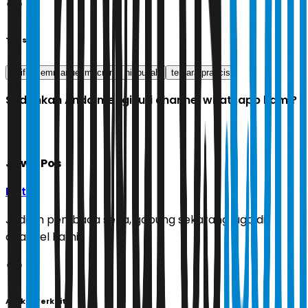
Tags
unifil
emmanuel macron
hizbullah
tentara prancis
Sudahkah Anda mengikuti channel whatsapp kami?
Jawa Pos
Ikuti
Jadilah pembaca setia, gabung sekarang juga di
channel kami!
Artikel Terkait