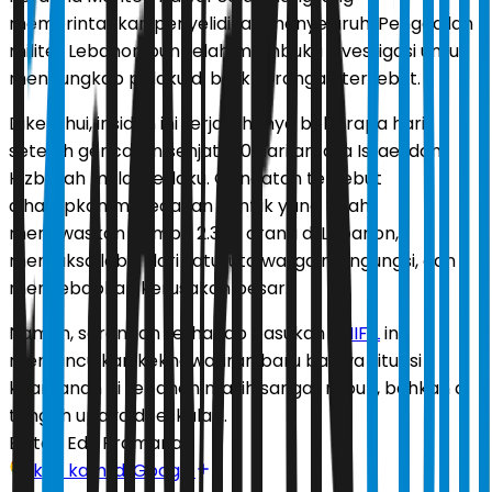
memerintahkan penyelidikan menyeluruh. Pengadilan
militer Lebanon pun telah membuka investigasi untuk
mengungkap pelaku di balik serangan tersebut.
Diketahui, insiden ini terjadi hanya beberapa hari
setelah gencatan senjata 10 hari antara Israel dan
Hizbullah mulai berlaku. Gencatan tersebut
diharapkan meredakan konflik yang telah
menewaskan hampir 2.300 orang di Lebanon,
memaksa lebih dari satu juta warga mengungsi, dan
menyebabkan kerusakan besar.
Namun, serangan terhadap pasukan
UNIFIL
ini
memunculkan kekhawatiran baru bahwa situasi
keamanan di Lebanon masih sangat rapuh, bahkan di
tengah upaya deeskalasi.
Editor:
Edy Pramana
Ikuti kami di Google