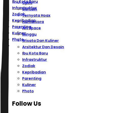
Ibu Kota Baru
Opini
Infrastruktur
Sisi Lain
Zodiak
Ternyata Hoax
Kepribadian
Humaniora
Parenting
Art Space
Kuliner
Minggu
Photo
Wisata Dan Kuliner
Arsitektur Dan Desain
Ibu Kota Baru
Infrastruktur
Zodiak
Kepribadian
Parenting
Kuliner
Photo
Follow Us