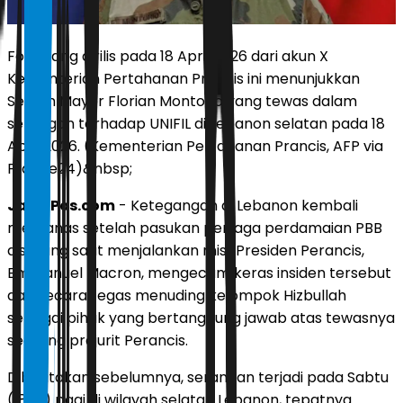
Foto yang dirilis pada 18 April 2026 dari akun X
Kementerian Pertahanan Prancis ini menunjukkan
Sersan Mayor Florian Montorio yang tewas dalam
serangan terhadap UNIFIL di Lebanon selatan pada 18
April 2026. (Kementerian Pertahanan Prancis, AFP via
France24)&nbsp;
JawaPos.com
- Ketegangan di Lebanon kembali
memanas setelah pasukan penjaga perdamaian PBB
diserang saat menjalankan misi. Presiden Perancis,
Emmanuel Macron, mengecam keras insiden tersebut
dan secara tegas menuding kelompok Hizbullah
sebagai pihak yang bertanggung jawab atas tewasnya
seorang prajurit Perancis.
Diberitakan sebelumnya, serangan terjadi pada Sabtu
(18/4) pagi di wilayah selatan Lebanon, tepatnya