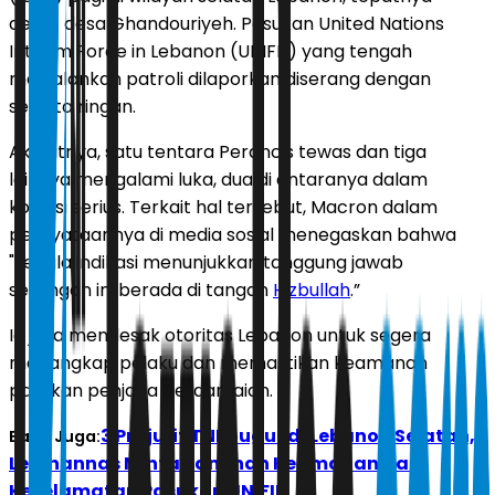
dekat desa Ghandouriyeh. Pasukan United Nations
Interim Force in Lebanon (UNIFIL) yang tengah
menjalankan patroli dilaporkan diserang dengan
senjata ringan.
Akibatnya, satu tentara Perancis tewas dan tiga
lainnya mengalami luka, dua di antaranya dalam
kondisi serius. Terkait hal tersebut, Macron dalam
pernyataannya di media sosial menegaskan bahwa
"segala indikasi menunjukkan tanggung jawab
serangan ini berada di tangan
Hizbullah
.”
Ia juga mendesak otoritas Lebanon untuk segera
menangkap pelaku dan memastikan keamanan
pasukan penjaga perdamaian.
3 Prajurit TNI Gugur di Lebanon Selatan,
Baca Juga:
Lemhannas Minta Jaminan Keamanan dan
Keselamatan Pasukan UNIFIL