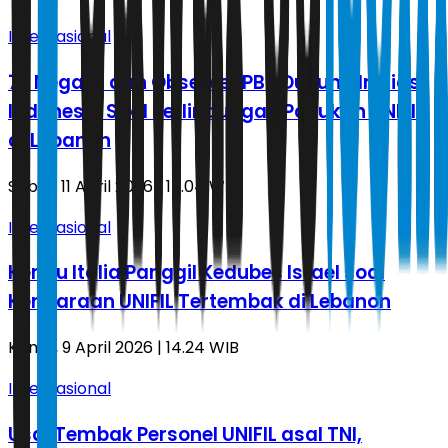
Internasional
73 Negara dan Observer PBB Dukung Inisiasi
Indonesia Soal Perlindungan Pasukan UNIFIL
di Lebanon
Sabtu, 11 April 2026 | 15.04 WIB
Internasional
Kemlu Italia Panggil Kedubes Israel soal
Kendaraan UNIFIL Tertembak di Lebanon
Kamis, 9 April 2026 | 14.24 WIB
Internasional
Usai Tembak Personel UNIFIL asal TNI,