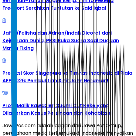
Bertahun-Tahun Mogok Kerja, Tim 10 Pekerja
Freeport Serahkan Tuntutan ke Said Iqbal
8
Jafar/Felisha dan Adnan/Indah Dicoret dari
Kejuaraan Dunia, PBSI Buka Suara Soal Dugaan
Match Fixing
9
Prediksi Skor Singapura vs Timnas Indonesia di Piala
AFF 2026: Pembuktian Sihir John Herdman!
10
Profil Malik Bawazier, Suami Cut Keke yang
Dilaporkan Kasus Perzinaan dan Kohabitasi
JawaPos.com adalah bagian dari Jawa Pos Group,
perusahaan media terkemuka di Indonesia. Menyajikan