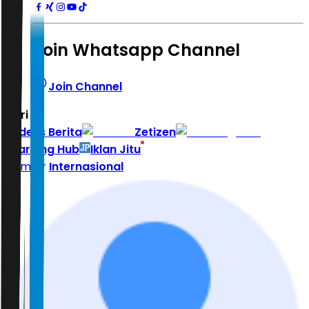
Join Whatsapp Channel
Join Channel
Hari ini
|
Indeks Berita
Zetizen
Learning Hub
Iklan Jitu
Home
Internasional