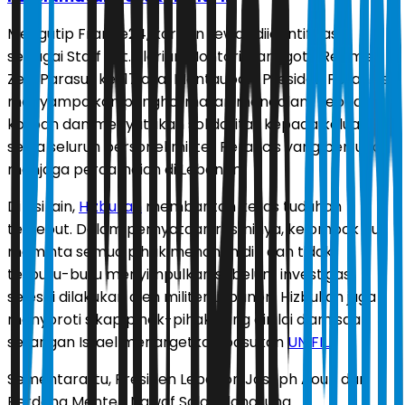
Mengutip France24, korban tewas diidentifikasi
sebagai Staff Sgt. Florian Montorio, anggota Resimen
Zeni Parasut ke-17 asal Montauban. Presiden Perancis
menyampaikan penghormatan mendalam kepada
korban dan menyatakan solidaritas kepada keluarga
serta seluruh personel militer Perancis yang bertugas
menjaga perdamaian di Lebanon.
Di sisi lain,
Hizbullah
membantah keras tuduhan
tersebut. Dalam pernyataan resminya, kelompok itu
meminta semua pihak menahan diri dan tidak
terburu-buru menyimpulkan sebelum investigasi
selesai dilakukan oleh militer Lebanon. Hizbullah juga
menyoroti sikap pihak-pihak yang dinilai diam saat
serangan Israel menargetkan pasukan
UNIFIL
.
Sementara itu, Presiden Lebanon Joseph Aoun dan
Perdana Menteri Nawaf Salam langsung