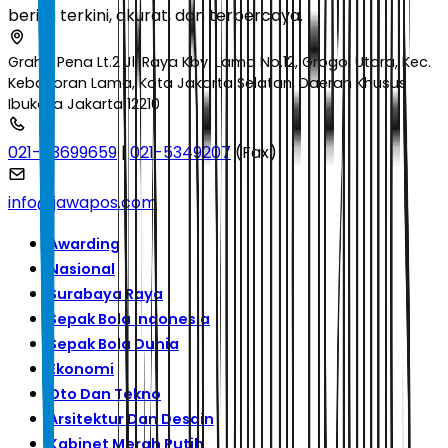
berita terkini, akurat, dan terpercaya.
Graha Pena Lt.2 Jl. Raya Kby. Lama No.12, Grogol Utara, Kec.
Kebayoran Lama, Kota Jakarta Selatan, Daerah Khusus
Ibukota Jakarta 12210
021-53699659
|
021-5349207
(Fax)
info@jawapos.com
Awarding
Nasional
Surabaya Raya
Sepak Bola Indonesia
Sepak Bola Dunia
Ekonomi
Oto Dan Tekno
Arsitektur Dan Desain
Kabinet Merah Putih