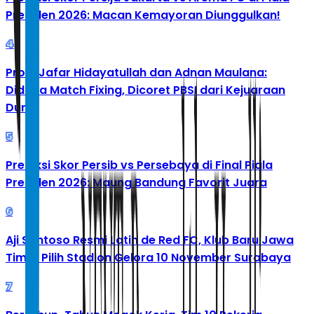
Presiden 2026: Macan Kemayoran Diunggulkan!
4
Profil Jafar Hidayatullah dan Adnan Maulana:
Diduga Match Fixing, Dicoret PBSI dari Kejuaraan
Dunia
5
Prediksi Skor Persib vs Persebaya di Final Piala
Presiden 2026: Maung Bandung Favorit Juara
6
Aji Santoso Resmi Latih de Red FC, Klub Baru Jawa
Timur Pilih Stadion Gelora 10 November Surabaya
7