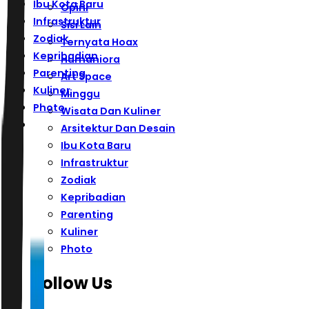
Ibu Kota Baru
Opini
Infrastruktur
Sisi Lain
Zodiak
Ternyata Hoax
Kepribadian
Humaniora
Parenting
Art Space
Kuliner
Minggu
Photo
Wisata Dan Kuliner
Arsitektur Dan Desain
Ibu Kota Baru
Infrastruktur
Zodiak
Kepribadian
Parenting
Kuliner
Photo
Follow Us