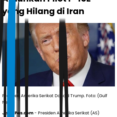
yang Hilang di Iran
Presiden Amerika Serikat Donald Trump. Foto: (Gulf
News)
JawaPos.com
- Presiden Amerika Serikat (AS)