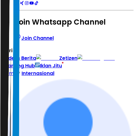
Join Whatsapp Channel
Join Channel
Hari ini
|
Indeks Berita
Zetizen
Learning Hub
Iklan Jitu
Home
Internasional