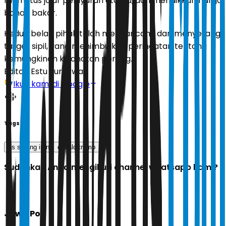
memutus jalur pelayaran utama, dan menaikkan harga
bahan bakar.
Kedua belah pihak telah mengancam, dan menyerang,
target sipil, yang menimbulkan peringatan tentang
kemungkinan kejahatan perang.
Editor:
Estu Suryowati
Ikuti kami di Google
Tags
as serang iran
donald trump
Sudahkah Anda mengikuti channel whatsapp kami?
Jawa Pos