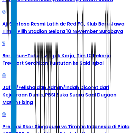
6
Aji Santoso Resmi Latih de Red FC, Klub Baru Jawa
Timur Pilih Stadion Gelora 10 November Surabaya
7
Bertahun-Tahun Mogok Kerja, Tim 10 Pekerja
Freeport Serahkan Tuntutan ke Said Iqbal
8
Jafar/Felisha dan Adnan/Indah Dicoret dari
Kejuaraan Dunia, PBSI Buka Suara Soal Dugaan
Match Fixing
9
Prediksi Skor Singapura vs Timnas Indonesia di Piala