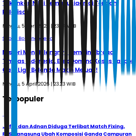
Tekankan Nilai Kemanusiaan di Tengah
Polarisasi
Minggu, 5 April 2026 | 23.24 WIB
Sepak Bola Indonesia
Misteri Menghilangnya Pemain Abroad
Timnas Indonesia, Efek Domino Kasus Paspor
Gate Liga Belanda Makin Meluas!
Minggu, 5 April 2026 | 23.23 WIB
Terpopuler
1
Jafar dan Adnan Diduga Terlibat Match Fixing,
PBSI Langsung Ubah Komposisi Ganda Campuran