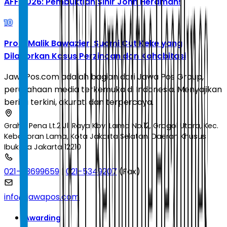
AFF 2026: Pembuktian Sihir John Herdman!
10
Profil Malik Bawazier, Suami Cut Keke yang
Dilaporkan Kasus Perzinaan dan Kohabitasi
JawaPos.com adalah bagian dari Jawa Pos Group,
perusahaan media terkemuka di Indonesia. Menyajikan
berita terkini, akurat, dan terpercaya.
Graha Pena Lt.2 Jl. Raya Kby. Lama No.12, Grogol Utara, Kec.
Kebayoran Lama, Kota Jakarta Selatan, Daerah Khusus
Ibukota Jakarta 12210
021-53699659
|
021-5349207
(Fax)
info@jawapos.com
Awarding