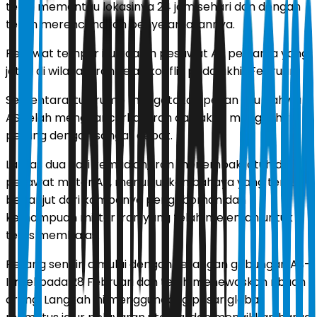
telah memantau lokasinya 24 jam sehari dan dengan
tekun merencanakan penyelamatannya.
Pesawat tempur itu adalah pesawat AS pertama yang
jatuh di wilayah Iran sejak konflik pada akhir Februari.
Sementara itu Trump mengatakan pekan lalu bahwa
AS telah menghancurkan Iran dan akan mengakhiri
perang dengan sangat cepat.
Lantas dua hari kemudian, Iran menembak jatuh dua
pesawat militer AS, menunjukkan bahaya yang terus
berlanjut dari kampanye pengeboman dan
kemampuan militer Iran yang telah melemah untuk
terus membalas.
Perang sendiri dimulai dengan serangan gabungan AS-
Israel pada 28 Februari dan telah menewaskan ribuan
orang. Langkah ini mengguncang pasar global,