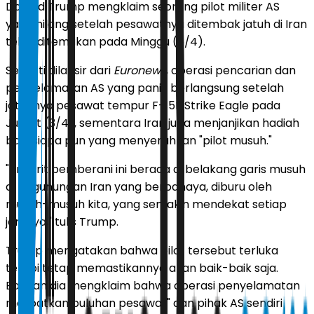
Donald Trump mengklaim seorang pilot militer AS
yang hilang setelah pesawatnya ditembak jatuh di Iran
telah ditemukan pada Minggu (5/4).
Seperti dilansir dari
Euronews
, operasi pencarian dan
penyelamatan AS yang panik berlangsung setelah
jatuhnya pesawat tempur F-15E Strike Eagle pada
Jumat (3/4), sementara Iran juga menjanjikan hadiah
bagi siapa pun yang menyerahkan "pilot musuh."
"Prajurit pemberani ini berada di belakang garis musuh
di pegunungan Iran yang berbahaya, diburu oleh
musuh-musuh kita, yang semakin mendekat setiap
jamnya," tulis Trump.
Trump mengatakan bahwa pilot tersebut terluka
tetapi tetap memastikannya akan baik-baik saja.
Bahkan dia mengklaim bahwa operasi penyelamatan
melibatkan puluhan pesawat" dan pihak AS sendiri