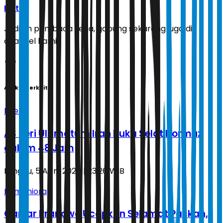
Ikuti
Jadilah pembaca setia, gabung sekarang juga di
channel kami!
Artikel Terkait
Energi
AS Beri Ultimatum Iran Buka Selat Hormuz
dalam 48 Jam
Minggu, 5 April 2026 | 23.26 WIB
Humaniora
Ganjar Pranowo Ucapkan Selamat Paskah,