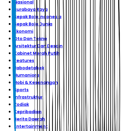
Nasional
Surabaya Raya
Sepak Bola Indonesia
Sepak Bola Dunia
Ekonomi
Oto Dan Tekno
Arsitektur Dan Desain
Kabinet Merah Putih
Features
Jabodetabek
Humaniora
Hobi & Kesenangan
Sports
Infrastruktur
Zodiak
Kepribadian
Berita Daerah
Entertainment