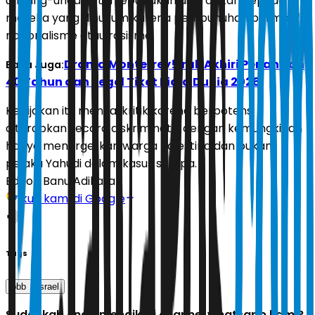
undang-undang tersebut akan diterapkan kepada
mereka yang dihukum karena pembunuhan bermotif
nasionalisme atau rasisme.
Drama Monterrey! Irak Akhiri Penantian
Baca Juga:
40 Tahun dan Segel Tiket Piala Dunia 2026
Kebijakan itu menuai kritik karena berpotensi
diterapkan secara diskriminatif, dengan kemungkinan
hanya menargetkan warga Palestina dan bukan
pelaku Yahudi dalam kasus serupa.
Editor:
Banu Adikara
Ikuti kami di Google
Tags
pbb
israel
Sudahkah Anda mengikuti channel whatsapp kami?