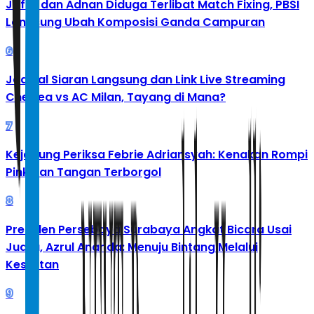
Jafar dan Adnan Diduga Terlibat Match Fixing, PBSI
Langsung Ubah Komposisi Ganda Campuran
6
Jadwal Siaran Langsung dan Link Live Streaming
Chelsea vs AC Milan, Tayang di Mana?
7
Kejagung Periksa Febrie Adriansyah: Kenakan Rompi
Pink dan Tangan Terborgol
8
Presiden Persebaya Surabaya Angkat Bicara Usai
Juara, Azrul Ananda: Menuju Bintang Melalui
Kesulitan
9