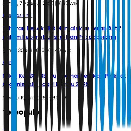
Jumat, 7 Agustus 2026 | 21.35 WIB
Internasional
Teheran Desak PBB Memainkan Peran Aktif
dalam Rekonstruksi di Iran Pascaperang
Kamis, 30 Juli 2026 | 03.40 WIB
Politik
Milad Ke-28 PBB, Yuri Kemal Serukan Perkuat
Organisasi Hadapi Pemilu 2029
Minggu, 19 Juli 2026 | 06.10 WIB
Terpopuler
1