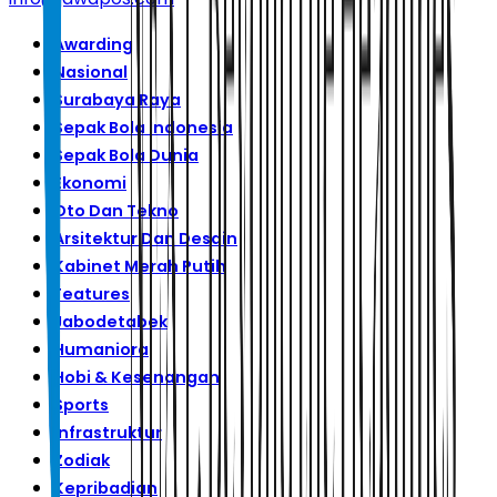
Awarding
Nasional
Surabaya Raya
Sepak Bola Indonesia
Sepak Bola Dunia
Ekonomi
Oto Dan Tekno
Arsitektur Dan Desain
Kabinet Merah Putih
Features
Jabodetabek
Humaniora
Hobi & Kesenangan
Sports
Infrastruktur
Zodiak
Kepribadian