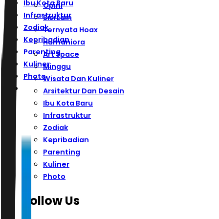
Ibu Kota Baru
Opini
Infrastruktur
Sisi Lain
Zodiak
Ternyata Hoax
Kepribadian
Humaniora
Parenting
Art Space
Kuliner
Minggu
Photo
Wisata Dan Kuliner
Arsitektur Dan Desain
Ibu Kota Baru
Infrastruktur
Zodiak
Kepribadian
Parenting
Kuliner
Photo
Follow Us