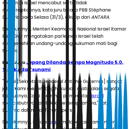
meminta Israel mencabut serta tidak
menerapkannya, kata juru bicara PBB Stéphane
Dujarric pada Selasa (31/3), dikutip dari
ANTARA
.
Sebelumnya, Menteri Keamanan Nasional Israel Itamar
Ben-Gvir mengatakan parlemen Israel telah
mengesahkan undang-undang hukuman mati bagi
teroris.
Jepang Dilanda Gempa Magnitudo 5,0,
Baca Juga:
Tidak Ada Tsunami
"Posisi [Sekretaris Jenderal Antonio Guterres] sangat
jelas. Kami menentang hukuman mati dalam segala
bentuknya. Kami meminta pemerintah
Israel
mencabutnya dan tidak menerapkannya," kata
Dujarric dalam konferensi pers.
Sebelumnya, media
Israel
melaporkan rancangan