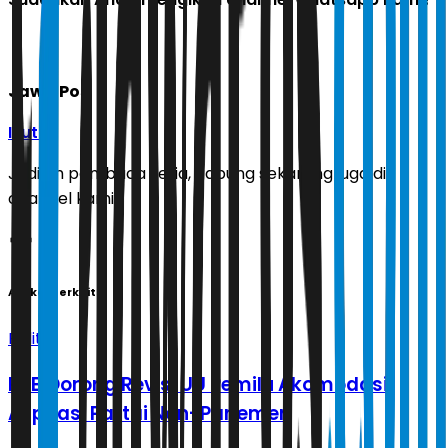
Jawa Pos
Ikuti
Jadilah pembaca setia, gabung sekarang juga di
channel kami!
Artikel Terkait
Politik
PBB Dorong Revisi UU Pemilu Akomodasi
Aspirasi Partai Non-Parlemen