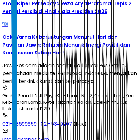
Profil Kiper Persebaya Reza Arya Pratama, Tepis 2
Penalti Persib di Final Piala Presiden 2026
10
Cek Warna Keberuntungan Menurut Hari dan
Pasaran Jawa: Rahasia Menarik Energi Positif dan
Kesuksesan Setiap Hari!
JawaPos.com adalah bagian dari Jawa Pos Group,
perusahaan media terkemuka di Indonesia. Menyajikan
berita terkini, akurat, dan terpercaya.
Graha Pena Lt.2 Jl. Raya Kby. Lama No.12, Grogol Utara, Kec.
Kebayoran Lama, Kota Jakarta Selatan, Daerah Khusus
Ibukota Jakarta 12210
021-53699659
|
021-5349207
(Fax)
info@jawapos.com