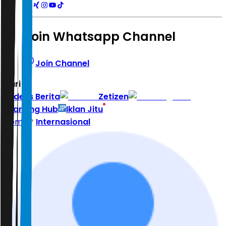
Join Whatsapp Channel
Join Channel
Hari ini
|
Indeks Berita
Zetizen
Learning Hub
Iklan Jitu
Home
Internasional