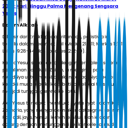
2026: Hari Minggu Palma Mengenang Sengsara
Yesus
Dalam Alkitab
Dilansir dari Ensiklopedia Britannica, peristiwa ini
tertulis dalam keempat Injil (Matius 21:1-11; Markus 11:1-11;
Lukas 19:28-44; dan Yohanes 12:12-19).
Ketika Yesus sudah dekat dengan Yerusalem setelah
perjalanan dari Bukit Zaitun, ia mengirim para
muridNya untuk membawakan kepadaNya seekor
keledai muda atau keledai betina. Keledai tersebut
menjadi tungganganNya ke kota.
Aksi Yesus tersebut membuat nyata ayat dalam Kitab
Zakharia, yang mengatakan akan datangnya seorang
Raja adil, jaya, namun lemah lembut. Dan ia akan
datang dengan menunggangi seekor keledai muda.