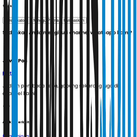
Tags
gereja katolik
Minggu Palma
hari paskah
Sudahkah Anda mengikuti channel whatsapp kami?
Jawa Pos
Ikuti
Jadilah pembaca setia, gabung sekarang juga di
channel kami!
Artikel Terkait
Humaniora