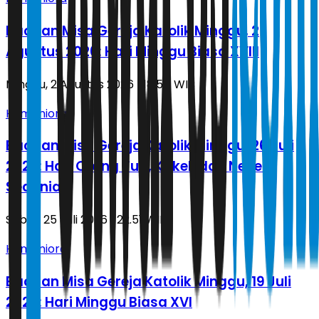
Bacaan Misa Gereja Katolik Minggu, 2
Agustus 2026: Hari Minggu Biasa XVIII
Minggu, 2 Agustus 2026 | 18.54 WIB
Humaniora
Bacaan Misa Gereja Katolik Minggu, 26 Juli
2026: Hari Orang Tua, Kakek dan Nenek
Sedunia
Sabtu, 25 Juli 2026 | 22.51 WIB
Humaniora
Bacaan Misa Gereja Katolik Minggu, 19 Juli
2026: Hari Minggu Biasa XVI