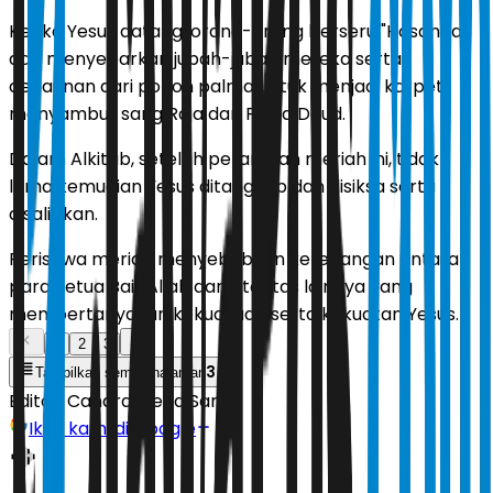
Ketika Yesus datang, orang-orang berseru "Hosanna"
dan menyebarkan jubah-jubah mereka serta
dedaunan dari pohon palma untuk menjadi karpet,
menyambut sang Raja dan Putra Daud.
Dalam Alkitab, setelah perarakan meriah ini, tidak
lama kemudian Yesus ditangkap dan disiksa serta
disalibkan.
Peristiwa meriah menyebabkan ketegangan antara
para ketua Bait Allah dan otoritas lainnya yang
mempertanyakan kekuasaan serta kekuatan Yesus.
1
2
3
3
Tampilkan semua halaman
Editor:
Candra Mega Sari
Ikuti kami di Google