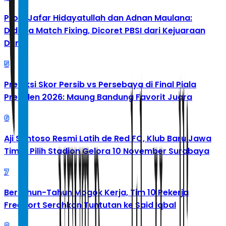
Profil Jafar Hidayatullah dan Adnan Maulana:
Diduga Match Fixing, Dicoret PBSI dari Kejuaraan
Dunia
5
Prediksi Skor Persib vs Persebaya di Final Piala
Presiden 2026: Maung Bandung Favorit Juara
6
Aji Santoso Resmi Latih de Red FC, Klub Baru Jawa
Timur Pilih Stadion Gelora 10 November Surabaya
7
Bertahun-Tahun Mogok Kerja, Tim 10 Pekerja
Freeport Serahkan Tuntutan ke Said Iqbal
8