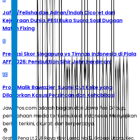
Jafar/Felisha dan Adnan/Indah Dicoret dari
Kejuaraan Dunia, PBSI Buka Suara Soal Dugaan
Match Fixing
9
Prediksi Skor Singapura vs Timnas Indonesia di Piala
AFF 2026: Pembuktian Sihir John Herdman!
10
Profil Malik Bawazier, Suami Cut Keke yang
Dilaporkan Kasus Perzinaan dan Kohabitasi
JawaPos.com adalah bagian dari Jawa Pos Group,
perusahaan media terkemuka di Indonesia. Menyajikan
berita terkini, akurat, dan terpercaya.
Graha Pena Lt.2 Jl. Raya Kby. Lama No.12, Grogol Utara, Kec.