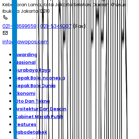
Kebayoran Lama, Kota Jakarta Selatan, Daerah Khusus
Ibukota Jakarta 12210
021-53699659
|
021-5349207
(Fax)
info@jawapos.com
Awarding
Nasional
Surabaya Raya
Sepak Bola Indonesia
Sepak Bola Dunia
Ekonomi
Oto Dan Tekno
Arsitektur Dan Desain
Kabinet Merah Putih
Features
Jabodetabek