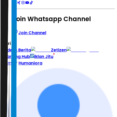
Join Whatsapp Channel
Join Channel
Hari ini
|
Indeks Berita
Zetizen
Learning Hub
Iklan Jitu
Home
Humaniora