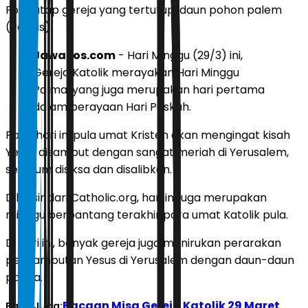
Foto atap gereja yang tertutupi daun pohon palem
(Pexels)
JawaPos.com
- Hari Minggu (29/3) ini,
Gereja Katolik merayakan Hari Minggu
Palma, yang juga merupakan hari pertama
dalam perayaan Hari Paskah.
Pada hari ini pula umat Kristen akan mengingat kisah
Yesus disambut dengan sangat meriah di Yerusalem,
sebelum disiksa dan disalibkan.
Dilansir dari Catholic.org, hari ini juga merupakan
minggu berpantang terakhir para umat Katolik pula.
Di hari ini, banyak gereja juga menirukan perarakan
penyambutan Yesus di Yerusalem dengan daun-daun
palma.
Bacaan Misa Gereja Katolik 29 Maret
Baca Juga: