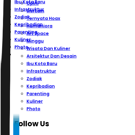
Ibu Kota Baru
Opini
Infrastruktur
Sisi Lain
Zodiak
Ternyata Hoax
Kepribadian
Humaniora
Parenting
Art Space
Kuliner
Minggu
Photo
Wisata Dan Kuliner
Arsitektur Dan Desain
Ibu Kota Baru
Infrastruktur
Zodiak
Kepribadian
Parenting
Kuliner
Photo
Follow Us