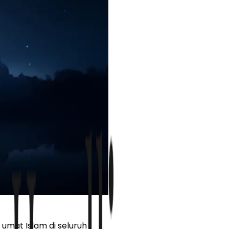
umat Islam di seluruh