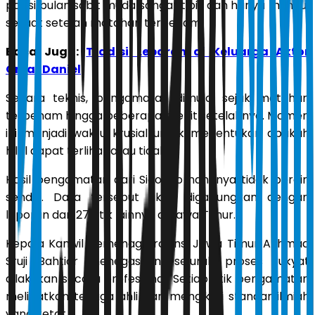
posisi bulan sabit muda sangat tipis dan hanya muncul
sesaat setelah matahari terbenam.
Baca Juga:
Tradisi Lebaran di Keluarga Aktor
Omar Daniel
Secara teknis, pengamatan dimulai sejak matahari
terbenam hingga beberapa menit setelahnya. Momen
ini menjadi waktu krusial untuk menentukan apakah
hilal dapat terlihat atau tidak.
Hasil pengamatan dari Sidoarjo nantinya tidak berdiri
sendiri. Data tersebut akan digabungkan dengan
laporan dari 27 titik lainnya di Jawa Timur.
Kepala Kanwil Kemenag Provinsi Jawa Timur Akhmad
Sruji Bahtiar menegaskan, seluruh proses rukyat
dilakukan secara profesional. Setiap titik pengamatan
melibatkan tenaga ahli dan mengikuti standar ilmiah
yang ketat.