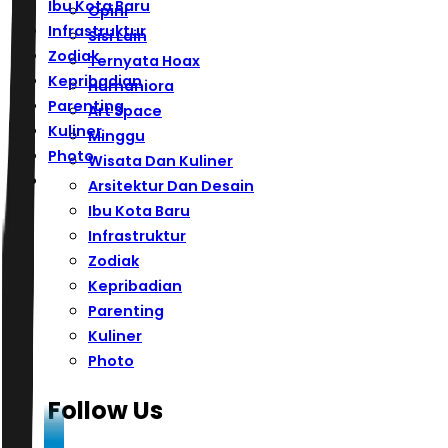
Ibu Kota Baru
Opini
Infrastruktur
Sisi Lain
Zodiak
Ternyata Hoax
Kepribadian
Humaniora
Parenting
Art Space
Kuliner
Minggu
Photo
Wisata Dan Kuliner
Arsitektur Dan Desain
Ibu Kota Baru
Infrastruktur
Zodiak
Kepribadian
Parenting
Kuliner
Photo
Follow Us