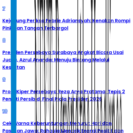
7
Kejagung Periksa Febrie Adriansyah: Kenakan Rompi
Pink dan Tangan Terborgol
8
Presiden Persebaya Surabaya Angkat Bicara Usai
Juara, Azrul Ananda: Menuju Bintang Melalui
Kesulitan
9
Profil Kiper Persebaya Reza Arya Pratama, Tepis 2
Penalti Persib di Final Piala Presiden 2026
10
Cek Warna Keberuntungan Menurut Hari dan
Pasaran Jawa: Rahasia Menarik Energi Positif dan