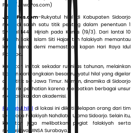
Putra/JawaPos.com)
JawaPos.com
–Rukyatul hilal di Kabupaten Sidoarjo
menjadi salah satu titik penting dalam penentuan 1
Syawal 1447 Hijriah pada Kamis (19/3). Dari lantai 10
Rumah Sakit Islam Siti Hajar, tim falakiyah memantau
langit barat demi memastikan kapan Hari Raya Idul
Fitri tiba.
Kegiatan ini tak sekadar rutinitas tahunan, melainkan
bagian dari rangkaian besar rukyatul hilal yang digelar
di 28 titik se-Jawa Timur. Namun, dinamika di Sidoarjo
menarik perhatian karena melibatkan berbagai unsur
masyarakat dan akademisi.
Rukyatul hilal
di lokasi ini diikuti delapan orang dari tim
Lembaga Falakiyah Nahdlatul Ulama Sidoarjo. Selain itu,
kegiatan juga melibatkan pegiat falakiyah serta
mahasiswa UINSA Surabaya.