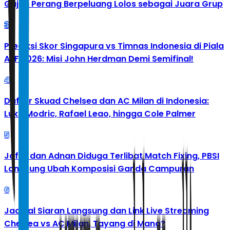
Gajah Perang Berpeluang Lolos sebagai Juara Grup
3
Prediksi Skor Singapura vs Timnas Indonesia di Piala
AFF 2026: Misi John Herdman Demi Semifinal!
4
Daftar Skuad Chelsea dan AC Milan di Indonesia:
Luka Modric, Rafael Leao, hingga Cole Palmer
5
Jafar dan Adnan Diduga Terlibat Match Fixing, PBSI
Langsung Ubah Komposisi Ganda Campuran
6
Jadwal Siaran Langsung dan Link Live Streaming
Chelsea vs AC Milan, Tayang di Mana?