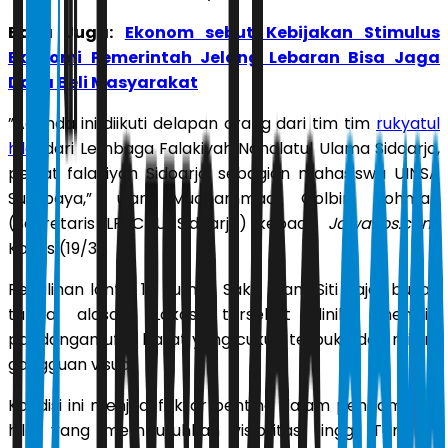
Baca Juga:
Ekonom sebut Kebijakan Stimulus
Ekonomi Pemerintah Jelang Lebaran Bisa Jaga
Daya Beli Masyarakat
”Agenda ini diikuti delapan orang dari tim tim
rukyatul
hilal
dari Lembaga Falakiyah Nahdlatul Ulama Sidoarjo,
pegiat falakiyah Sidoarjo, sebagian mahasiswa UINSA
Surabaya,” ujar Muchammad Qolbir Rohman
(Sekretaris LFPCNU Sidoarjo) kepada
JawaPos.com
,
Kamis (19/3).
Pemilihan lantai 10 Rumah Sakit Islam Siti Hajar bukan
tanpa alasan. Lokasi tersebut dinilai memiliki
pandangan ufuk barat yang cukup terbuka dan minim
gangguan visual.
Kondisi ini menjadi faktor penting dalam pengamatan
hilal yang membutuhkan visibilitas tinggi. Terlebih,