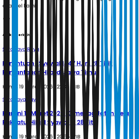
channel kami!
Artikel Terkait
Surabaya Raya
Penentuan 1 Syawal 1447 H, Ini 28 Titik
Pemantauan Hilal di Jawa Timur
Kamis, 19 Maret 2026 | 22.38 WIB
Surabaya Raya
Hari Ini 19 Maret 2026, Kemenag Jatim Gelar
Rukyatul Hilal 1 Syawal di 28 Titik
Kamis, 19 Maret 2026 | 20.55 WIB