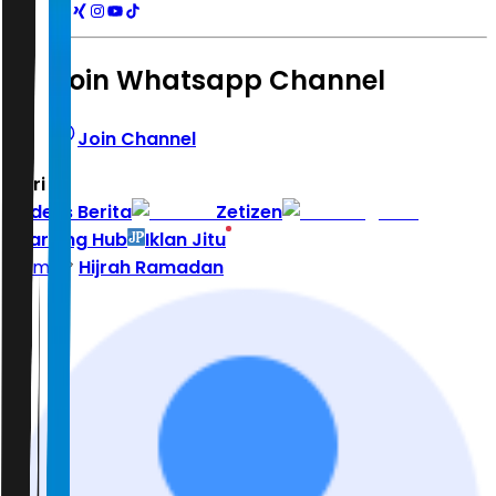
Join Whatsapp Channel
Join Channel
Hari ini
|
Indeks Berita
Zetizen
Learning Hub
Iklan Jitu
Home
Hijrah Ramadan