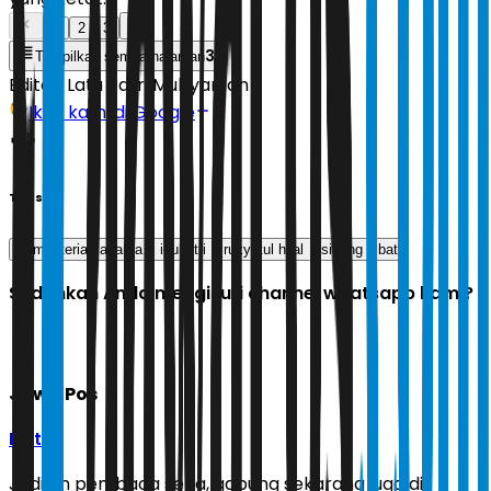
1
2
3
3
Tampilkan semua halaman
Editor:
Latu Ratri Mubyarsah
Ikuti kami di Google
Tags
kementerian agama
idul fitri
rukyatul hilal
sidang isbat
Sudahkah Anda mengikuti channel whatsapp kami?
Jawa Pos
Ikuti
Jadilah pembaca setia, gabung sekarang juga di