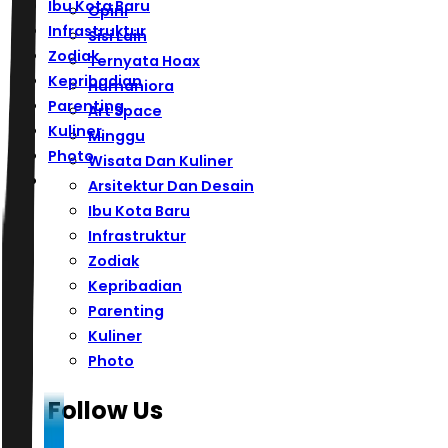
Ibu Kota Baru
Opini
Infrastruktur
Sisi Lain
Zodiak
Ternyata Hoax
Kepribadian
Humaniora
Parenting
Art Space
Kuliner
Minggu
Photo
Wisata Dan Kuliner
Arsitektur Dan Desain
Ibu Kota Baru
Infrastruktur
Zodiak
Kepribadian
Parenting
Kuliner
Photo
Follow Us