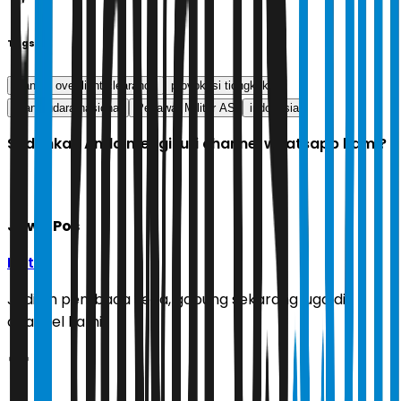
Tags
blanket overflight clearance
provokasi tiongkok
ruang udara nasional
Pesawat Militer AS
indonesia
Sudahkah Anda mengikuti channel whatsapp kami?
Jawa Pos
Ikuti
Jadilah pembaca setia, gabung sekarang juga di
channel kami!