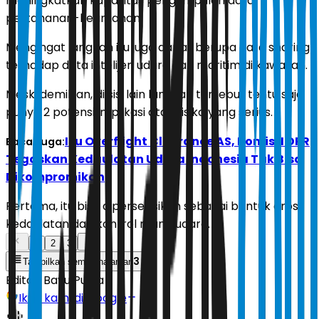
meningkatkan kapasitas pengumpulan data
pertahanan-keamanan.
Mengingat langkah itu juga dapat berupa data sharing
terhadap data intelijen udara dan maritim di kawasan.
Meski demikian, di sisi lain langkah tersebut tentu saja
punya 2 potensi implikasi atau risiko yang serius.
Isu Overflight Clearance AS, Komisi I DPR
Baca Juga:
Tegaskan Kedaulatan Udara Indonesia Tak Bisa
Dikompromikan
Pertama, itu bisa dipersepsikan sebagai bentuk erosi
kedaulatan dan kontrol ruang udara.
1
2
3
3
Tampilkan semua halaman
Editor:
Bayu Putra
Ikuti kami di Google