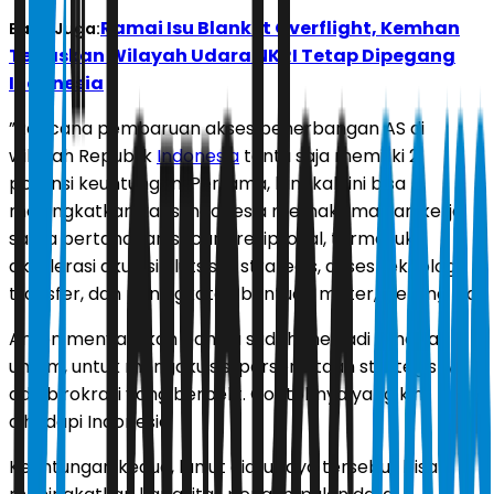
Ramai Isu Blanket Overflight, Kemhan
Baca Juga:
Tegaskan Wilayah Udara NKRI Tetap Dipegang
Indonesia
”Rencana pembaruan akses penerbangan AS di
wilayah Republik
Indonesia
tentu saja memiliki 2
potensi keuntungan. Pertama, langkah ini bisa
meningkatkan kans Indonesia memaksimalkan kerja
sama pertahanan secara resiprokal, termasuk
akselerasi akuisisi alutsista strategis, akses teknologi
transfer, dan peningkatan bantuan militer,” terang dia.
Anton menyatakan bahwa sudah menjadi rahasia
umum, untuk mengakuisisi persenjataan strategis AS
ada birokrasi yang berbelit. Contohnya yang kini
dihadapi Indonesia.
Keuntungan kedua, lanjut dia, upaya tersebut bisa