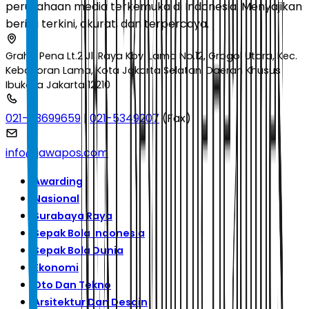
perusahaan media terkemuka di Indonesia. Menyajikan
berita terkini, akurat, dan terpercaya.
Graha Pena Lt.2 Jl. Raya Kby. Lama No.12, Grogol Utara, Kec.
Kebayoran Lama, Kota Jakarta Selatan, Daerah Khusus
Ibukota Jakarta 12210
021-53699659
|
021-5349207
(Fax)
info@jawapos.com
Awarding
Nasional
Surabaya Raya
Sepak Bola Indonesia
Sepak Bola Dunia
Ekonomi
Oto Dan Tekno
Arsitektur Dan Desain