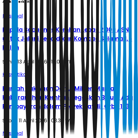
Artikel Terkait
Nasional
Kepala Bacadnas Kemhan Lepas 2.000 ASN
untuk Jalani Pendidikan Komcad Selama 1,5
Bulan
Senin, 13 April 2026 | 17.00 WIB
Kasuistika
Bantah Dakwaan Oditur Militer, Mantan
Kabaranahan Kemhan Tegaskan Belum Ada
Pembayaran dalam Proyek Satelit Orbit 123
Sabtu, 11 April 2026 | 03.36 WIB
Nasional