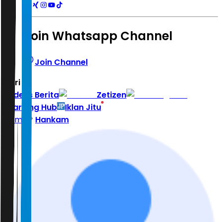
Join Whatsapp Channel
Join Channel
Hari ini
|
Indeks Berita
Zetizen
Learning Hub
Iklan Jitu
Home
Hankam