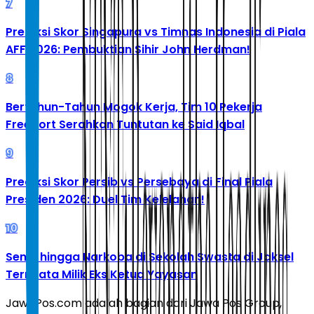
7
Prediksi Skor Singapura vs Timnas Indonesia di Piala
AFF 2026: Pembuktian Sihir John Herdman!
8
Bertahun-Tahun Mogok Kerja, Tim 10 Pekerja
Freeport Serahkan Tuntutan ke Said Iqbal
9
Prediksi Skor Persib vs Persebaya di Final Piala
Presiden 2026: Duel Tim Kelelahan!
10
Senpi hingga Narkoba di Sekolah Swasta di Jaksel
Ternyata Milik Eks Ketua Yayasan
JawaPos.com adalah bagian dari Jawa Pos Group,