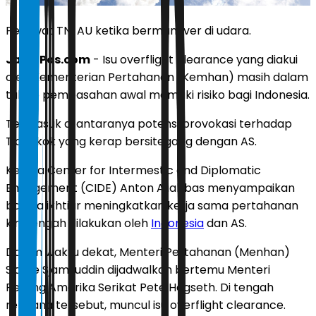
Pesawat TNI AU ketika bermanuver di udara.
JawaPos.com
- Isu overflight clearance yang diakui
oleh Kementerian Pertahanan (Kemhan) masih dalam
tahap pembasahan awal memiliki risiko bagi Indonesia.
Termasuk di antaranya potensi provokasi terhadap
Tiongkok yang kerap bersitegang dengan AS.
Kepala Center for Intermestic and Diplomatic
Engagement (CIDE) Anton Aliabbas menyampaikan
bahwa ikhtiar meningkatkan kerja sama pertahanan
kini tengah dilakukan oleh
Indonesia
dan AS.
Dalam waktu dekat, Menteri Pertahanan (Menhan)
Sjafrie Sjamsuddin dijadwalkan bertemu Menteri
Perang Amerika Serikat Pete Hegseth. Di tengah
rencana tersebut, muncul isu overflight clearance.