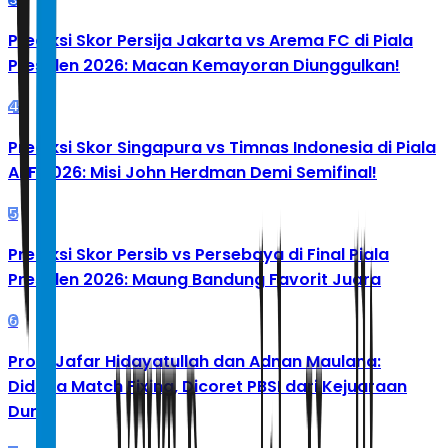
Prediksi Skor Persija Jakarta vs Arema FC di Piala
Presiden 2026: Macan Kemayoran Diunggulkan!
4
Prediksi Skor Singapura vs Timnas Indonesia di Piala
AFF 2026: Misi John Herdman Demi Semifinal!
5
Prediksi Skor Persib vs Persebaya di Final Piala
Presiden 2026: Maung Bandung Favorit Juara
6
Profil Jafar Hidayatullah dan Adnan Maulana:
Diduga Match Fixing, Dicoret PBSI dari Kejuaraan
Dunia