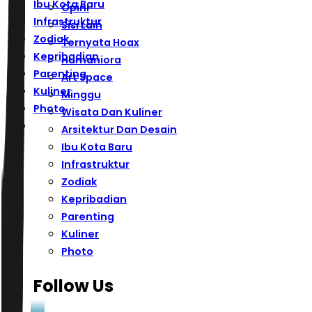
Ibu Kota Baru
Opini
Infrastruktur
Sisi Lain
Zodiak
Ternyata Hoax
Kepribadian
Humaniora
Parenting
Art Space
Kuliner
Minggu
Photo
Wisata Dan Kuliner
Arsitektur Dan Desain
Ibu Kota Baru
Infrastruktur
Zodiak
Kepribadian
Parenting
Kuliner
Photo
Follow Us