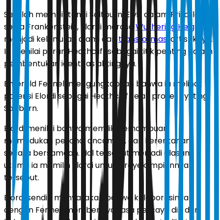
Setelah membintangi Saltburn, Elvis dalam Priscilla,
serta Frankenstein, Elordi merasa
Wuthering Heights
menjadi kelanjutan alami dari
transformasi
artistiknya.
Ia menilai peran Heathcliff sebagai titik penting dalam
pembentukan identitas aktingnya.
Emerald Fennell mengungkapkan bahwa ia melihat
potensi Elordi sebagai Heathcliff sejak proses syuting
Saltburn.
Elordi menilai bahwa memiliki kemampuan
memadukan pesona, ancaman, dan kerentanan
secara bersamaan. Hal tersebut menjadi alasan
utama ia memilih Elordi untuk proyek impiannya
tersebut.
Elordi sendiri menyatakan bahwa kolaborasinya
dengan Fennell memberinya rasa percaya diri dan