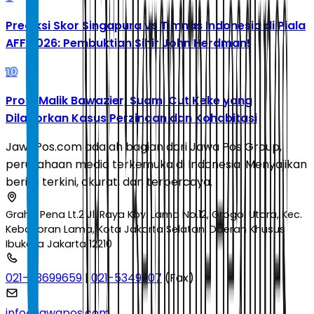
Prediksi Skor Singapura vs Timnas Indonesia di Piala
AFF 2026: Pembuktian Sihir John Herdman!
10
Profil Malik Bawazier, Suami Cut Keke yang
Dilaporkan Kasus Perzinaan dan Kohabitasi
JawaPos.com adalah bagian dari Jawa Pos Group,
perusahaan media terkemuka di Indonesia. Menyajikan
berita terkini, akurat, dan terpercaya.
Graha Pena Lt.2 Jl. Raya Kby. Lama No.12, Grogol Utara, Kec.
Kebayoran Lama, Kota Jakarta Selatan, Daerah Khusus
Ibukota Jakarta 12210
021-53699659
|
021-5349207
(Fax)
info@jawapos.com