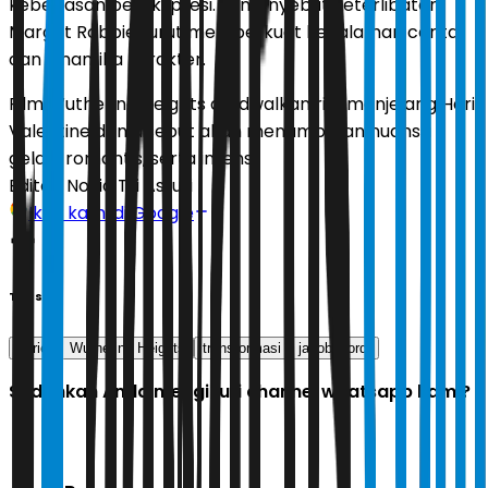
kebebasan berekspresi. Ia menyebut keterlibatan
Margot Robbie turut memperkuat kedalaman cerita
dan dinamika karakter.
Film Wuthering Heights dijadwalkan rilis menjelang Hari
Valentine dan disebut akan menampilkan nuansa
gelap, romantis, serta intens.
Editor:
Novia Tri Astuti
Ikuti kami di Google
Tags
karier
Wuthering Heights
transformasi
jacob elordi
Sudahkah Anda mengikuti channel whatsapp kami?