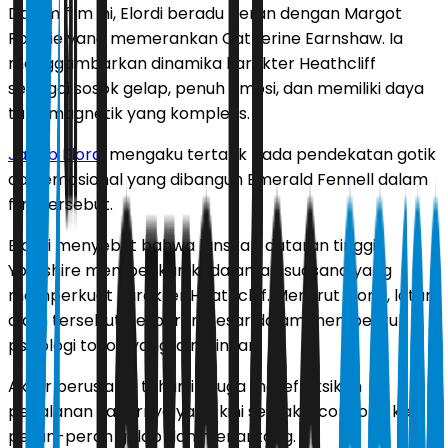
Dalam film ini, Elordi beradu peran dengan Margot
Robbie yang memerankan Catherine Earnshaw. Ia
menggambarkan dinamika karakter Heathcliff
sebagai sosok gelap, penuh emosi, dan memiliki daya
tarik magnetik yang kompleks.
Jacob Elordi
mengaku tertarik pada pendekatan gotik
dan emosional yang dibangun Emerald Fennell dalam
film tersebut.
Elordi menyebut bahwa lanskap dataran tinggi
Yorkshire memberikan kedalaman suasana yang
memperkuat karakter Heathcliff. Menurut Elordi, latar
alam tersebut berperan besar dalam membentuk
psikologi tokoh yang ia mainkan.
Aktor berusia 28 tahun itu juga merefleksikan
perjalanan kariernya yang kini semakin condong ke
peran-peran gelap dan menantang.