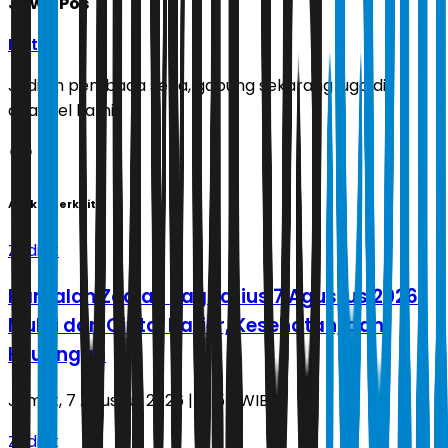
Jawa Pos
Ikuti
Jadilah pembaca setia, gabung sekarang juga di
channel kami!
Artikel Terkait
Zodiak
Ramalan Zodiak Sagitarius 7 Agustus 2026:
Mulai dari Cinta, Karier, Kesehatan, dan
Keuangan
Jumat, 7 Agustus 2026 | 17.57 WIB
Zodiak