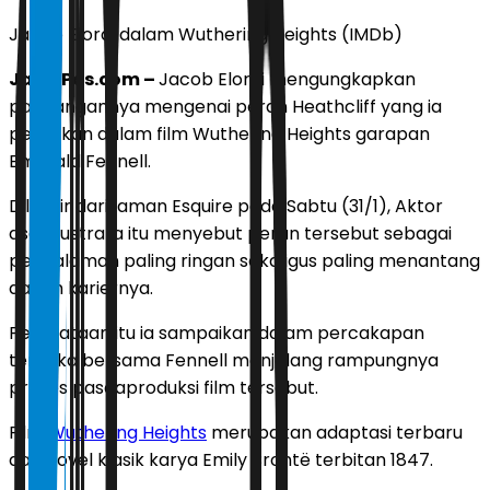
Jacob Elordi dalam Wuthering Heights (IMDb)
JawaPos.com –
Jacob Elordi mengungkapkan
pandangannya mengenai peran Heathcliff yang ia
perankan dalam film Wuthering Heights garapan
Emerald Fennell.
Dilansir dari laman Esquire pada Sabtu (31/1), Aktor
asal Australia itu menyebut peran tersebut sebagai
pengalaman paling ringan sekaligus paling menantang
dalam kariernya.
Pernyataan itu ia sampaikan dalam percakapan
terbuka bersama Fennell menjelang rampungnya
proses pascaproduksi film tersebut.
Film
Wuthering Heights
merupakan adaptasi terbaru
dari novel klasik karya Emily Brontë terbitan 1847.