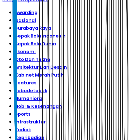
Awarding
Nasional
Surabaya Raya
Sepak Bola Indonesia
Sepak Bola Dunia
Ekonomi
Oto Dan Tekno
Arsitektur Dan Desain
Kabinet Merah Putih
Features
Jabodetabek
Humaniora
Hobi & Kesenangan
Sports
Infrastruktur
Zodiak
Kepribadian