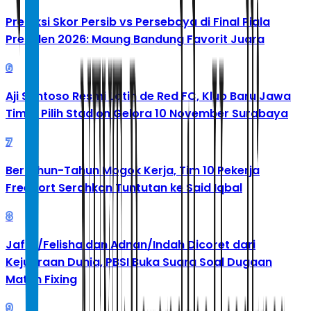
Prediksi Skor Persib vs Persebaya di Final Piala
Presiden 2026: Maung Bandung Favorit Juara
6
Aji Santoso Resmi Latih de Red FC, Klub Baru Jawa
Timur Pilih Stadion Gelora 10 November Surabaya
7
Bertahun-Tahun Mogok Kerja, Tim 10 Pekerja
Freeport Serahkan Tuntutan ke Said Iqbal
8
Jafar/Felisha dan Adnan/Indah Dicoret dari
Kejuaraan Dunia, PBSI Buka Suara Soal Dugaan
Match Fixing
9